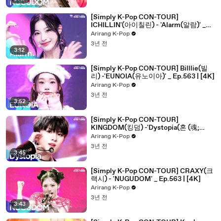
[Simply K-Pop CON-TOUR]
ICHILLIN'(아이칠린) - 'Alarm(알람)' _
Ep.564 | [4K]
Arirang K-Pop
3년 전
3:12
[Simply K-Pop CON-TOUR] Billlie(빌
리) -'EUNOIA(유노이아)' _ Ep.563 | [4K]
Arirang K-Pop
3년 전
3:52
[Simply K-Pop CON-TOUR]
KINGDOM(킹덤) -'Dystopia(혼 (魂;
Dystopia))' _ Ep.563 | [4K]
Arirang K-Pop
3년 전
3:45
[Simply K-Pop CON-TOUR] CRAXY(크
랙시) - 'NUGUDOM' _ Ep.563 | [4K]
Arirang K-Pop
3년 전
3:43