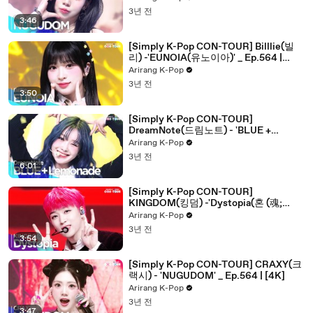
3년 전
3:46
[Simply K-Pop CON-TOUR] Billlie(빌
리) -'EUNOIA(유노이아)' _ Ep.564 |
[4K]
Arirang K-Pop
3년 전
3:50
[Simply K-Pop CON-TOUR]
DreamNote(드림노트) - 'BLUE +
Lemonade' ★Simply's Spotlight★ _
Arirang K-Pop
Ep.564 | [4K]
3년 전
6:01
[Simply K-Pop CON-TOUR]
KINGDOM(킹덤) -'Dystopia(혼 (魂;
Dystopia))' _ Ep.564 | [4K]
Arirang K-Pop
3년 전
3:54
[Simply K-Pop CON-TOUR] CRAXY(크
랙시) - 'NUGUDOM' _ Ep.564 | [4K]
Arirang K-Pop
3년 전
3:47