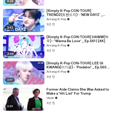
Ep.561 | [4K]
9:28
[Simply K-Pop CON-TOUR]
TRENDZ(트렌드지) - 'NEW DAYZ' _
Ep.561 | [4K]
Arirang K-Pop
3년 전
3:43
[Simply K-Pop CON-TOUR] HAWW(하
우) - ‘Wanna Be Love’ _ Ep.561 | [4K]
Arirang K-Pop
3년 전
3:44
[Simply K-Pop CON-TOUR] LEE GI
KWANG(이기광) - 'Predator' _ Ep.565 |
[4K]
Arirang K-Pop
3년 전
3:17
Former Aide Claims She Was Asked to
Make a ‘Hit List’ For Trump
Veuer
3년 전
0:51