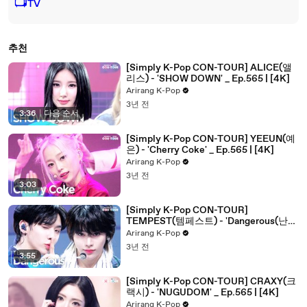
📺
TV
추천
[Simply K-Pop CON-TOUR] ALICE(앨
리스) - 'SHOW DOWN' _ Ep.565 | [4K]
Arirang K-Pop
3년 전
3:36
|
다음 순서
[Simply K-Pop CON-TOUR] YEEUN(예
은) - 'Cherry Coke' _ Ep.565 | [4K]
Arirang K-Pop
3년 전
3:03
[Simply K-Pop CON-TOUR]
TEMPEST(템페스트) - 'Dangerous(난
장)' _ Ep.565 | [4K]
Arirang K-Pop
3년 전
3:55
[Simply K-Pop CON-TOUR] CRAXY(크
랙시) - 'NUGUDOM' _ Ep.565 | [4K]
Arirang K-Pop