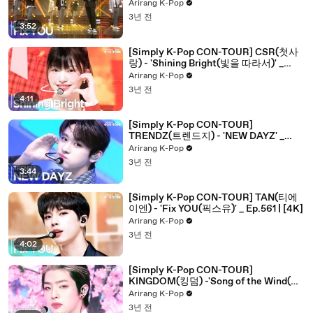
[4K]
Arirang K-Pop
3년 전
3:52
[Simply K-Pop CON-TOUR] CSR(첫사
랑) - 'Shining Bright(빛을 따라서)' _
Ep.562 | [4K]
Arirang K-Pop
3년 전
4:11
[Simply K-Pop CON-TOUR]
TRENDZ(트렌드지) - 'NEW DAYZ' _
Ep.562 | [4K]
Arirang K-Pop
3년 전
3:44
[Simply K-Pop CON-TOUR] TAN(티에
이엔) - 'Fix YOU(픽스유)' _ Ep.561 | [4K]
Arirang K-Pop
3년 전
4:02
[Simply K-Pop CON-TOUR]
KINGDOM(킹덤) -'Song of the Wind(바
람의 노래) + Dystopia(혼 (魂;
Arirang K-Pop
Dystopia))' ★Simply's Spotlight★_
3년 전