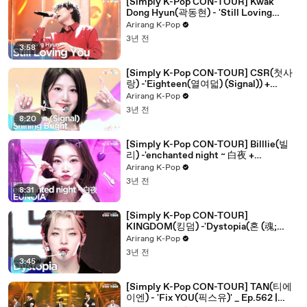
[Simply K-Pop CON-TOUR] Kwak
Dong Hyun(곽동현) - 'Still Loving
You(어떤 하루)' _ Ep.563 | [4K]
Arirang K-Pop
3년 전
3:58
[Simply K-Pop CON-TOUR] CSR(첫사
랑) -'Eighteen(열여덟) (Signal)) +
Shining Bright(빛을 따라서)' ★Simply's
Arirang K-Pop
Spotlight★_ Ep.563 | [4K]
3년 전
8:20
[Simply K-Pop CON-TOUR] Billlie(빌
리) -'enchanted night ~ 白夜 +
EUNOIA(유노이아)' ★Simply's
Arirang K-Pop
Spotlight★_ Ep.562 | [4K]
3년 전
8:31
[Simply K-Pop CON-TOUR]
KINGDOM(킹덤) -'Dystopia(혼 (魂;
Dystopia))' _ Ep.562 | [4K]
Arirang K-Pop
3년 전
3:45
[Simply K-Pop CON-TOUR] TAN(티에
이엔) - 'Fix YOU(픽스유)' _ Ep.562 |