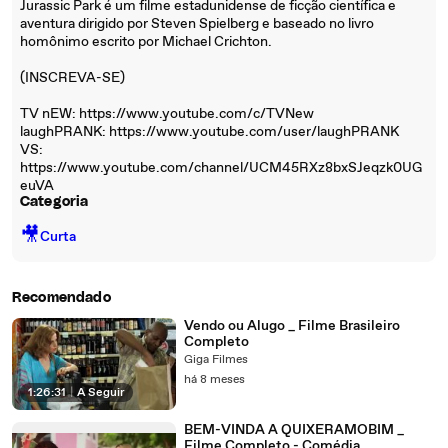
Jurassic Park é um filme estadunidense de ficção científica e
aventura dirigido por Steven Spielberg e baseado no livro
homônimo escrito por Michael Crichton.
(INSCREVA-SE)
TV nEW: https://www.youtube.com/c/TVNew
laughPRANK: https://www.youtube.com/user/laughPRANK
VS:
https://www.youtube.com/channel/UCM45RXz8bxSJeqzk0UG
euVA
Categoria
🎥
Curta
Recomendado
Vendo ou Alugo _ Filme Brasileiro
Completo
Giga Filmes
há 8 meses
1:26:31
|
A Seguir
BEM-VINDA A QUIXERAMOBIM _
Filme Completo - Comédia