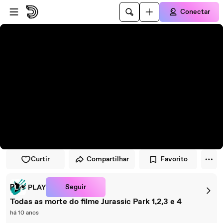
Pular para o player
Ir para o conteúdo principal
Conectar
Curtir
Compartilhar
Favorito
Seguir
PLAY
Todas as morte do filme Jurassic Park 1,2,3 e 4
há 10 anos