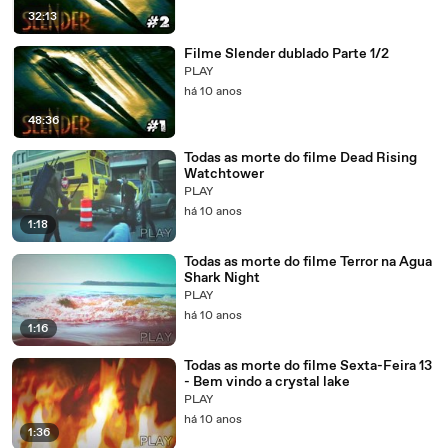
32:13
Filme Slender dublado Parte 1/2
PLAY
há 10 anos
48:36
Todas as morte do filme Dead Rising
Watchtower
PLAY
há 10 anos
1:18
Todas as morte do filme Terror na Agua
Shark Night
PLAY
há 10 anos
1:16
Todas as morte do filme Sexta-Feira 13
- Bem vindo a crystal lake
PLAY
há 10 anos
1:36