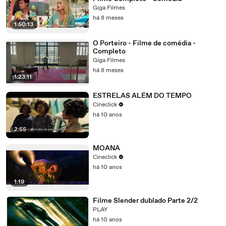
Giga Filmes
há 8 meses
1:50:13
O Porteiro - Filme de comédia -
Completo
Giga Filmes
há 8 meses
1:23:11
ESTRELAS ALÉM DO TEMPO
Cineclick
há 10 anos
2:55
MOANA
Cineclick
há 10 anos
1:19
Filme Slender dublado Parte 2/2
PLAY
há 10 anos