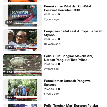
Pemakaman Pilot dan Co-Pilot
Pesawat Hercules C130
VIVA.co.id
8 years ago
2:10
Penjagaan Ketat saat Autopsi Jenazah
Siyono
VIVA.co.id
10 years ago
2:22
Polisi Sulit Bongkar Makam Ani,
Korban Pengikut Taat Pribadi
VIVA.co.id
9 years ago
1:43
Pemakaman Jenazah Pengawal
Santoso
VIVA.co.id
8 years ago
1:00
Polisi Tembak Mati Buronan Pelaku