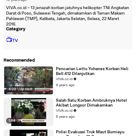
10 years ago
VIVA.co.id – 13 jenazah korban jatuhnya helikopter TNI Angkatan
Darat di Poso, Sulawesi Tengah, dimakamkan di Taman Makam
Pahlawan (TMP), Kalibata, Jakarta Selatan, Selasa, 22 Maret
2016.
Category
📺
TV
Recommended
Pencarian Lettu Yohanes Korban Heli
Bell 412 Dilanjutkan
VIVA.co.id
9 years ago
4:02
|
Up next
Salah Satu Korban Ambruknya Hotel
Akibat Longsor Dimakamkan
VIVA.co.id
8 years ago
1:54
Polisi Evakuasi Truk Maut Bumiayu