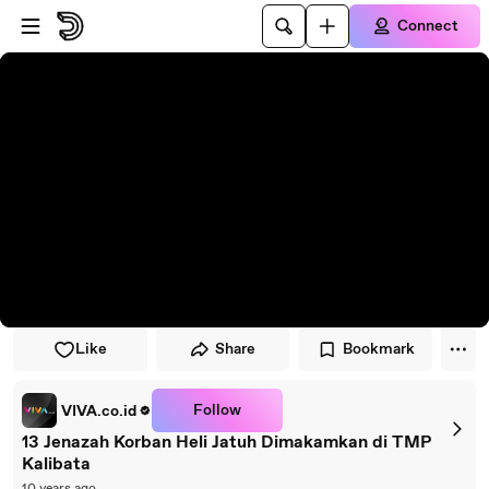
Skip to player
Skip to main content
Connect
Like
Share
Bookmark
Follow
VIVA.co.id
13 Jenazah Korban Heli Jatuh Dimakamkan di TMP
Kalibata