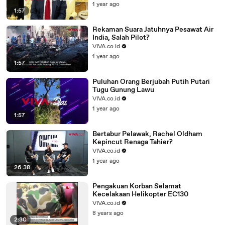
1 year ago
1:57
Rekaman Suara Jatuhnya Pesawat Air
India, Salah Pilot?
VIVA.co.id
1 year ago
1:57
Puluhan Orang Berjubah Putih Putari
Tugu Gunung Lawu
VIVA.co.id
1 year ago
1:57
Bertabur Pelawak, Rachel Oldham
Kepincut Renaga Tahier?
VIVA.co.id
1 year ago
26:38
Pengakuan Korban Selamat
Kecelakaan Helikopter EC130
VIVA.co.id
8 years ago
2:30