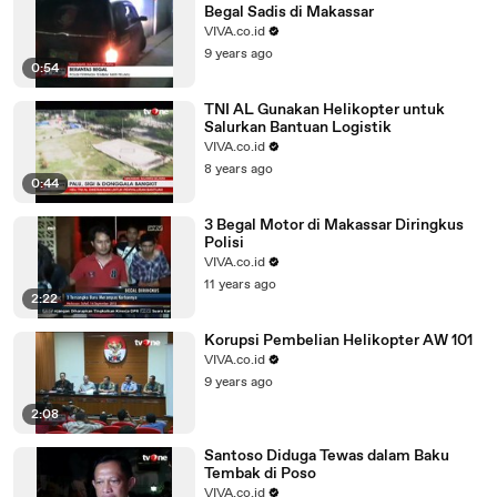
Begal Sadis di Makassar
VIVA.co.id
9 years ago
0:54
TNI AL Gunakan Helikopter untuk
Salurkan Bantuan Logistik
VIVA.co.id
8 years ago
0:44
3 Begal Motor di Makassar Diringkus
Polisi
VIVA.co.id
11 years ago
2:22
Korupsi Pembelian Helikopter AW 101
VIVA.co.id
9 years ago
2:08
Santoso Diduga Tewas dalam Baku
Tembak di Poso
VIVA.co.id