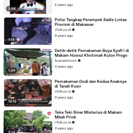
8 years ago
2:54
Polisi Tangkap Perampok Sadis Lintas
Provinsi di Makassar
VIVA.co.id
9 years ago
1:13
Detik-detik Pemakaman Buya Syafi'i di
Makam Husnul Khotimah Kulon Progo
Suaradotcom
4 years ago
1:24
Pemakaman Dodi dan Kedua Anaknya
di Tanah Kusir
VIVA.co.id
9 years ago
12:12
Teka Teki Sinar Misterius di Makam
Mbah Priok
VIVA.co.id
9 years ago
5:14