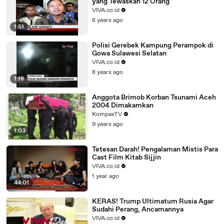
yang Tewaskan 12 Orang
VIVA.co.id
8 years ago
1:51
Polisi Gerebek Kampung Perampok di
Gowa Sulawesi Selatan
VIVA.co.id
8 years ago
1:18
Anggota Brimob Korban Tsunami Aceh
2004 Dimakamkan
KompasTV
9 years ago
1:03
Tetesan Darah! Pengalaman Mistis Para
Cast Film Kitab Sijjin
VIVA.co.id
1 year ago
44:01
KERAS! Trump Ultimatum Rusia Agar
Sudahi Perang, Ancamannya
VIVA.co.id