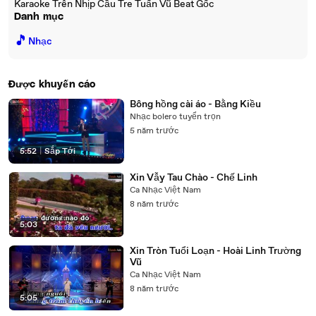
Karaoke Trên Nhịp Cầu Tre Tuấn Vũ Beat Gốc
Danh mục
🎵
Nhạc
Được khuyến cáo
Bông hồng cài áo - Bằng Kiều
Nhạc bolero tuyển trọn
5 năm trước
5:52
|
Sắp Tới
Xin Vẫy Tau Chào - Chế Linh
Ca Nhạc Việt Nam
8 năm trước
5:03
Xin Tròn Tuổi Loạn - Hoài Linh Trường
Vũ
Ca Nhạc Việt Nam
8 năm trước
5:05