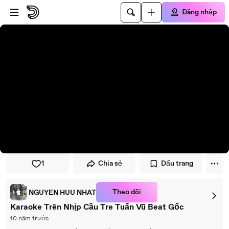
Đi đến trình phát
Đi đến nội dung chính
Đăng nhập
1
Chia sẻ
Dấu trang
Theo dõi
NGUYEN HUU NHAT
Karaoke Trên Nhịp Cầu Tre Tuấn Vũ Beat Gốc
10 năm trước