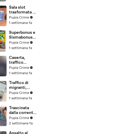
(29.07.26)
imprenditori
cinesi
Sala slot
sequestri per
trasformata in
8,5 milioni
"bancomat":
Pupia Crime
(29.07.26)
sequestrati
1 settimana fa
beni per oltre
220mila euro
Superbonus e
a due coniugi
Sismabonus,
(29.07.26)
sequestrati
Pupia Crime
beni per 1,4
1 settimana fa
milioni:
scoperto
Caserta,
sistema con
traffico
false
internazionale
Pupia Crime
abitazioni
di cocaina:
1 settimana fa
(29.07.26)
arrestato
latitante
Traffico di
nigeriano
migranti,
ricercato dal
smantellata
Pupia Crime
2019
rete tra
1 settimana fa
(28.07.26)
Campania e
altre 9
Trascinata
province: 18
dalla corrente
arresti
per 3
Pupia Crime
(27.07.26)
chilometri su
2 settimane fa
un
materassino:
Assalto al