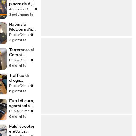
voto a
piazza da A,
maggioranza"
può essere
Agenzia di Stampa ITALPRESS
l'anno buono”
3 settimane fa
Rapina al
McDonald's:
cinque arresti,
Pupia Crime
due indagati
3 giorni fa
anche per
spaccio di
Terremoto ai
droga
Campi
(03.08.26)
Flegrei: 250
Pupia Crime
sfollati e 21
5 giorni fa
feriti,
residenti
Traffico di
chiedono
droga
certezze sul
"ispirato" da
Pupia Crime
futuro
serie tv e trap:
6 giorni fa
(01.08.26)
23 arresti
(31.07.26)
Furti di auto,
sgominata
banda
Pupia Crime
specializzata:
6 giorni fa
10 arresti
(31.07.26)
Falsi scooter
elettrici