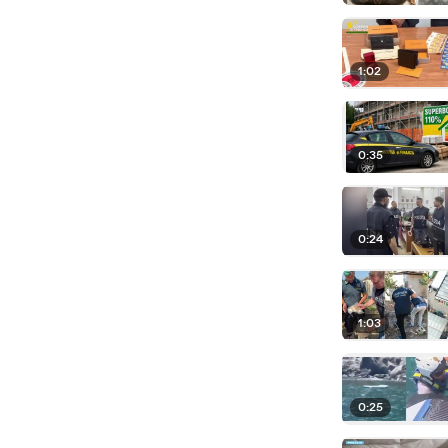
1:02
0:35
0:24
1:03
0:25