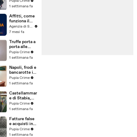
venduti come
Pupia Crime
e-bike:
1 settimana fa
sequestri per
5 milioni
Affitti, come
(30.07.26)
funziona il
canone
Agenzia di Stampa ITALPRESS
concordato
7 mesi fa
Truffe porta a
porta alle
anziane: in 6 a
Pupia Crime
processo,
1 settimana fa
oltre 1200
vittime in
Napoli, frodi e
tutta Italia
bancarotte in
(30.07.26)
commercio
Pupia Crime
vini:
1 settimana fa
sequestro da
7,8 milioni
Castellammar
(30.07.26)
e di Stabia,
evasione
Pupia Crime
fiscale:
1 settimana fa
sequestrati
beni per 1,6
Fatture false
milioni ad un
e acquisti in
consorzio
nero, blitz
Pupia Crime
navale
contro rete di
1 settimana fa