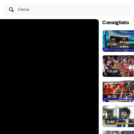
Cerca
Consigliato
Prossim
37:58
|
video
1:11:48
38:20
2:40