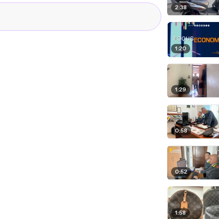
2:38
1:20
1:29
0:58
0:52
1:58