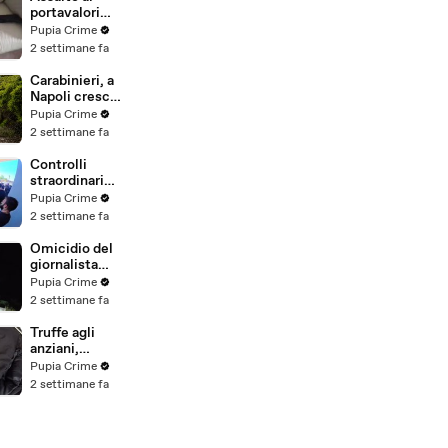
salvata dalla
portavalori
Polizia
con 30 chili
Pupia Crime
(25.07.26)
d'oro sventato
2 settimane fa
dalla Polizia: 11
arresti
Carabinieri, a
(25.07.26)
Napoli cresce
la "flotta
Pupia Crime
green": nuove
2 settimane fa
auto
elettriche e
Controlli
mezzi
straordinari
sostenibili
della Polizia a
Pupia Crime
anche sulle
Milano e
2 settimane fa
isole
Firenze: 9
(25.07.26)
arresti, 29
Omicidio del
denunce e
giornalista
oltre 7mila
Luca
Pupia Crime
persone
Esposito:
2 settimane fa
identificate
confessa il
(25.07.26)
killer, è un
Truffe agli
26enne
anziani,
tunisino
arrestato il
Pupia Crime
(25.07.26)
telefonista
2 settimane fa
della banda:
colpi anche ad
Aversa, oltre
300mila euro