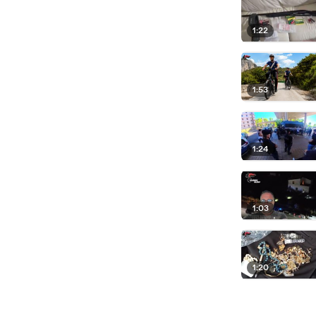
1:22
1:53
1:24
1:03
1:20