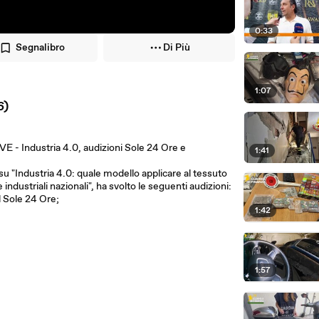
0:33
Segnalibro
Di Più
1:07
6)
 Industria 4.0, audizioni Sole 24 Ore e
1:41
su "Industria 4.0: quale modello applicare al tessuto
e industriali nazionali", ha svolto le seguenti audizioni:
l Sole 24 Ore;
1:42
1:57