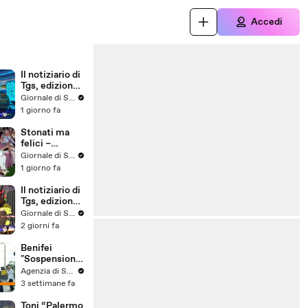
Accedi
Il notiziario di
Tgs, edizione
del 5 agosto –
i
Giornale di Sicilia
ore 13.50
1 giorno fa
Stonati ma
felici –
Puntata 16
Giornale di Sicilia
1 giorno fa
Il notiziario di
Tgs, edizione
del 4 agosto –
Giornale di Sicilia
ore 13.50
2 giorni fa
Benifei
"Sospensione
accordo Ue-
Agenzia di Stampa ITALPRESS
Israele
3 settimane fa
materia
commerciale,
Toni “Palermo