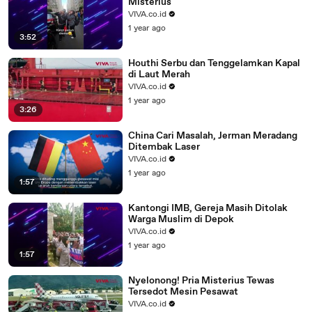
Misterius
VIVA.co.id
1 year ago
3:52
Houthi Serbu dan Tenggelamkan Kapal
di Laut Merah
VIVA.co.id
1 year ago
3:26
China Cari Masalah, Jerman Meradang
Ditembak Laser
VIVA.co.id
1 year ago
1:57
Kantongi IMB, Gereja Masih Ditolak
Warga Muslim di Depok
VIVA.co.id
1 year ago
1:57
Nyelonong! Pria Misterius Tewas
Tersedot Mesin Pesawat
VIVA.co.id