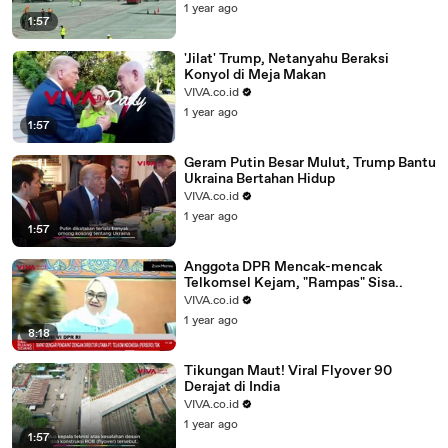
1 year ago
1:57
'Jilat' Trump, Netanyahu Beraksi
Konyol di Meja Makan
VIVA.co.id
1 year ago
1:57
Geram Putin Besar Mulut, Trump Bantu
Ukraina Bertahan Hidup
VIVA.co.id
1 year ago
1:57
Anggota DPR Mencak-mencak
Telkomsel Kejam, "Rampas" Sisa..
VIVA.co.id
1 year ago
8:18
Tikungan Maut! Viral Flyover 90
Derajat di India
VIVA.co.id
1 year ago
1:57