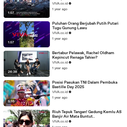
VIVA.co.id
1 year ago
1:57
Puluhan Orang Berjubah Putih Putari
Tugu Gunung Lawu
VIVA.co.id
1 year ago
1:57
Bertabur Pelawak, Rachel Oldham
Kepincut Renaga Tahier?
VIVA.co.id
1 year ago
26:38
Posisi Pasukan TNI Dalam Pembuka
Bastille Day 2025
VIVA.co.id
1 year ago
5:16
Riuh Tepuk Tangan! Gedung Kemlu AS
Banjir Air Mata Buntut..
VIVA.co.id