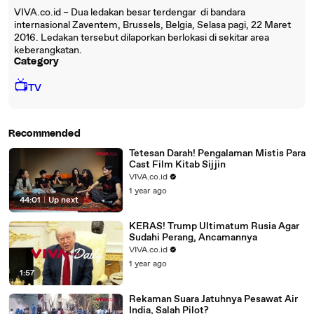
VIVA.co.id – Dua ledakan besar terdengar di bandara
internasional Zaventem, Brussels, Belgia, Selasa pagi, 22 Maret
2016. Ledakan tersebut dilaporkan berlokasi di sekitar area
keberangkatan.
Category
📺
TV
Recommended
Tetesan Darah! Pengalaman Mistis Para
Cast Film Kitab Sijjin
VIVA.co.id
1 year ago
44:01
|
Up next
KERAS! Trump Ultimatum Rusia Agar
Sudahi Perang, Ancamannya
VIVA.co.id
1 year ago
1:57
Rekaman Suara Jatuhnya Pesawat Air
India, Salah Pilot?