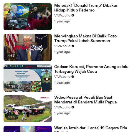
Meledak! "Donald Trump" Dibakar
Hidup-hidup Pedemo
VIVA.co.id
1 year ago
1:57
Menyingkap Makna Di Balik Foto
Trump Pakai Jubah Superman
VIVA.co.id
1 year ago
1:57
Godaan Korupsi, Pramono Anung selalu
Terbayang Wajah Cucu
VIVA.co.id
1 year ago
7:38
Video Pesawat Pecah Ban Saat
Mendarat di Bandara Mulia Papua
VIVA.co.id
1 year ago
2:52
Wanita Jatuh dari Lantai 19 Gegara Pria