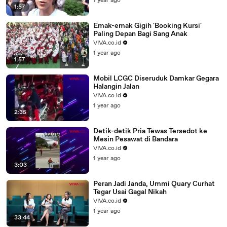
1 year ago
1:57
Emak-emak Gigih 'Booking Kursi'
Paling Depan Bagi Sang Anak
VIVA.co.id
1 year ago
1:57
Mobil LCGC Diseruduk Damkar Gegara
Halangin Jalan
VIVA.co.id
1 year ago
2:35
Detik-detik Pria Tewas Tersedot ke
Mesin Pesawat di Bandara
VIVA.co.id
1 year ago
3:03
Peran Jadi Janda, Ummi Quary Curhat
Tegar Usai Gagal Nikah
VIVA.co.id
1 year ago
33:44