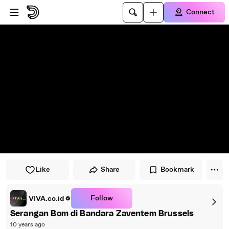
Skip to player
Skip to main content
Connect
Like
Share
Bookmark
Follow
VIVA.co.id
Serangan Bom di Bandara Zaventem Brussels
10 years ago