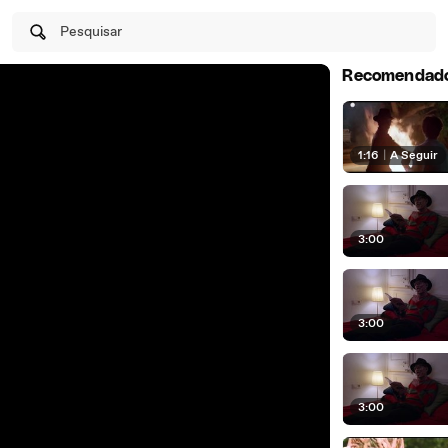
Pesquisar
Recomendad
1:16
|
A Seguir
3:00
3:00
3:00