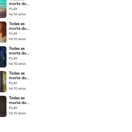
morte do
filme Terror na
PLAY
Agua Shark
há 10 anos
Night
Todas as
morte do
filme Sexta-
PLAY
Feira 13 - Bem
há 10 anos
vindo a
crystal lake
Todas as
morte do
filme
PLAY
Resident Evil
há 10 anos
2 Apocalipse
Todas as
morte do
filme Pânico
PLAY
no Lago – O
há 10 anos
Capítulo Final
Todas as
morte do
filme Pânico 3
PLAY
há 10 anos