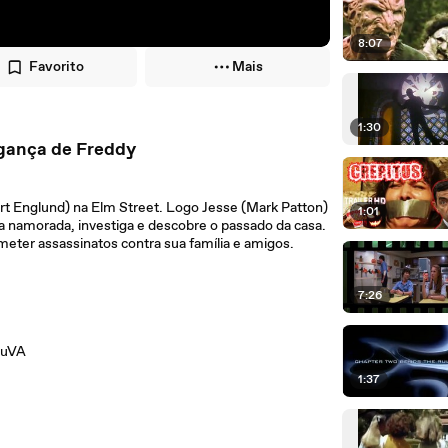
8:07
Favorito
Mais
1:30
ngança de Freddy
rt Englund) na Elm Street. Logo Jesse (Mark Patton)
1:01
ua namorada, investiga e descobre o passado da casa.
meter assassinatos contra sua família e amigos.
7:26
euVA
1:37