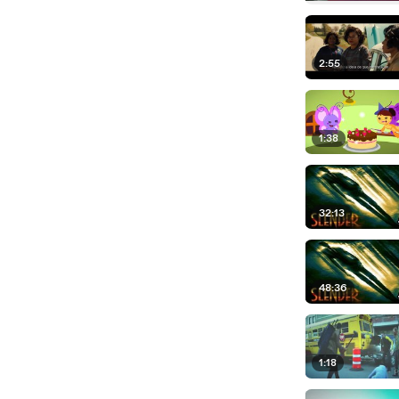
2:55
1:38
32:13
48:36
1:18