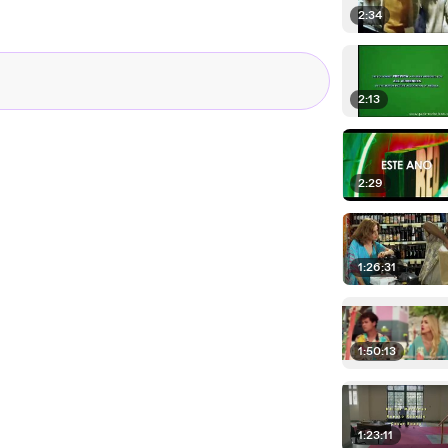
2:34
2:13
2:29
1:26:31
1:50:13
1:23:11