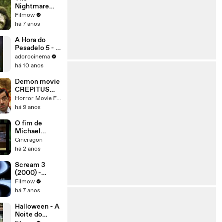
Nightmare
Ends on
Filmow
Halloween II
há 7 anos
(2011)
A Hora do
Pesadelo 5 - O
Maior Horror
adorocinema
de Freddy
há 10 anos
Trailer
Original
Demon movie
CREPITUS
2017 trailer
Horror Movie Filmes de Terror PipocaeGuaraná
filme horror
há 9 anos
movie filme
de demônios
O fim de
filme de terror
Michael
Myers? -
Cineragon
Halloween 2 -
há 2 anos
O Pesadelo
Continua
Scream 3
(1981)
(2000) -
Movie Trailer
Filmow
há 7 anos
Halloween - A
Noite do