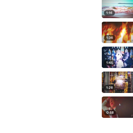
1:16
1:36
1:45
1:28
0:58