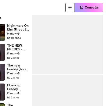
Conectar
o
Nightmare On
Elm Street 2:
Freddy's
Filmow
Revenge
há 10 anos
(1985) Official
Trailer Movie
THE NEW
HD
FREDDY -
Short Film
Filmow
há 2 anos
The new
Freddy (horror
comedy short
Filmow
film)
há 2 anos
El nuevo
Freddy
(cortometraje
Filmow
)
há 2 anos
The