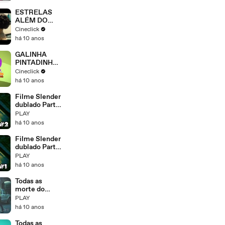
ESTRELAS
ALÉM DO
TEMPO
Cineclick
há 10 anos
GALINHA
PINTADINHA
MINI NA
Cineclick
TELONA
há 10 anos
Filme Slender
dublado Parte
2/2
PLAY
há 10 anos
Filme Slender
dublado Parte
1/2
PLAY
há 10 anos
Todas as
morte do
filme Dead
PLAY
Rising
há 10 anos
Watchtower
Todas as