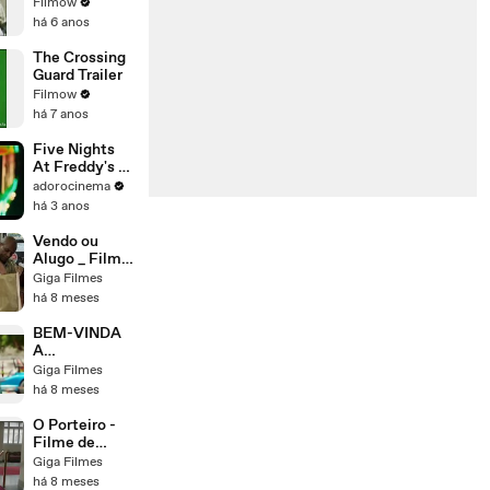
Terror (1978) -
Filmow
Trailer
há 6 anos
The Crossing
Guard Trailer
Filmow
há 7 anos
Five Nights
At Freddy's -
O Pesadelo
adorocinema
Sem Fim
há 3 anos
Trailer Oficial
Legendado
Vendo ou
Alugo _ Filme
Brasileiro
Giga Filmes
Completo
há 8 meses
BEM-VINDA
A
QUIXERAMO
Giga Filmes
BIM _ Filme
há 8 meses
Completo -
Comédia
O Porteiro -
Filme de
comédia -
Giga Filmes
Completo
há 8 meses