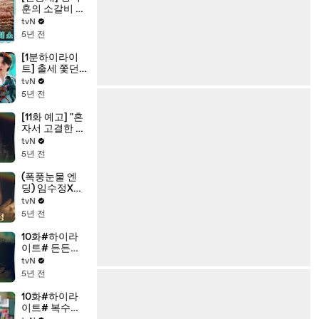
훈의 소갈비 대
짝 해체 쇼! 화
tvN
려한 칼질이 바
5년 전
달집을 감싸네
♨
[1분하이라이
트] 출세 쫓던
이동욱, 미친
tvN
놈 위하준과 제
5년 전
대로 얽히다♨
[11화 예고] "혼
자서 고결한 척
하더니..." 진경,
tvN
도발하는 임수
5년 전
정 향해 분노 폭
발
(폭풍눈물 엔
딩) 임수정X이
도현, 드디어
tvN
깨우친 감정?!
5년 전
10화#하이라
이트# 든든한
이도현에 ?헕
tvN
어택? 당하는
5년 전
임수정 모
음.zip
10화#하이라
이트# 복수를