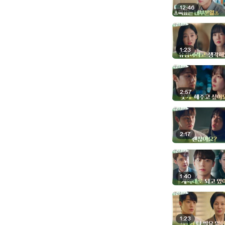
12:46
1:23
2:57
2:17
1:40
1:23