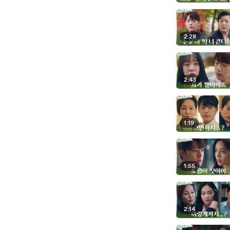
2:28
2:43
1:19
1:55
2:14