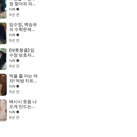
정 찾아와 되바
라진 충고 날리
tvN
는 우다비!
5년 전
임수정, 백승유
의 수학문제로
마주하는 수학
tvN
자의 시간...!
5년 전
(애틋뭉클) 임
수정 보호자가
된 이도현(ft.우
tvN
리도 임보 원해
5년 전
요♡)
먹을 줄 아는 여
자! 먹방 치트
키 유이의 보기
tvN
만 해도 배부른
5년 전
먹부림 모
음.zip
배시시 웃음 나
#highlight
오게 만드는
맛...♡ 고소한
tvN
뭉티기 맛에 춤
5년 전
폭발한 막둥이
ㅋㅋ