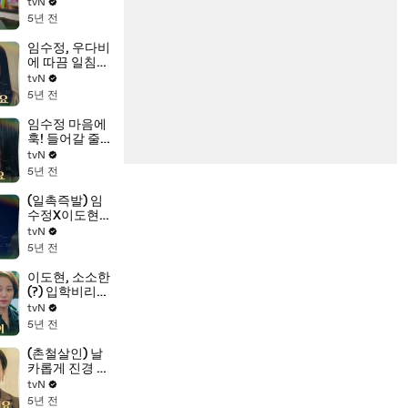
향한 수학천재
tvN
이도현의 전략
5년 전
모음.zip
임수정, 우다비
에 따끔 일침
"미안하다고 해
tvN
야하는거야"
5년 전
임수정 마음에
훅! 들어갈 줄
아는 멘트 천재
tvN
이도현(쨔란
5년 전
다?)
(일촉즉발) 임
수정X이도현,
진경에게 발각
tvN
될 위기??!
5년 전
이도현, 소소한
(?) 입학비리부
터 차근차근 계
tvN
획대로! #빼박
5년 전
_J형_인간
(촌철살인) 날
카롭게 진경 저
격하는 이도
tvN
현!!(ft.진경 담
5년 전