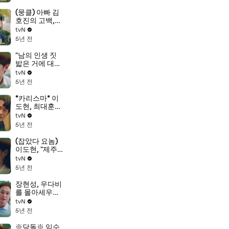
당 스나이퍼)
(뭉클) 아빠 김
호진의 고백,
"내 아들이지
tvN
만, 늘 어렵고
5년 전
헤맸다"
"남의 인생 짓
밟은 거에 대해
서!" 임수정, 왈
tvN
칵 토해내는 속
5년 전
마음
*카리스마* 이
도현, 최대훈의
심기를 건들이
tvN
는 소신 발언♨
5년 전
(잡았다 요놈)
이도현, "제주
도 사진.. 누가
tvN
그랬을까?"
5년 전
장현성, 우다비
를 몰아세우는
진경의 모습에
tvN
충격!
5년 전
※당돌※ 임수