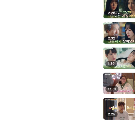
2:26
2:32
1:36
17:31
2:25