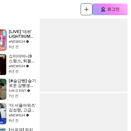
로그인
[LIVE] '데뷔'
LIGHTSUM
(라잇썸), '바닐
eNEWS24
라(Vanilla)' 포
5년 전
인트 안무
LIGHTSUM
쇼미더머니9
Showcase
스윙스, 퇴물
Talk
래퍼? 마이크
eNEWS24
던지고 폭풍 랩
6년 전
화제! '레전드
탄생'
[#슬감빵] 슬기
로운 감빵생활
1~3화 몰아보기
tvN D ENT
(환멸과 환장이
7년 전
넘쳐나는 감빵
생활의 시작) |
'더 서울어워즈'
#다시보는슬
김성령, 고급스
기로운감빵생
런 블랙 드레스
eNEWS24
활 | #Diggle
반전 뒤태
8년 전
[선공개] 정지