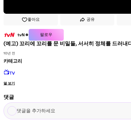
좋아요
공유
팔로우
tvN
(예고) 꼬리에 꼬리를 문 비밀들, 서서히 정체를 드러내다
10년 전
카테고리
📺
TV
덜 보기
댓글
댓
글
을
추