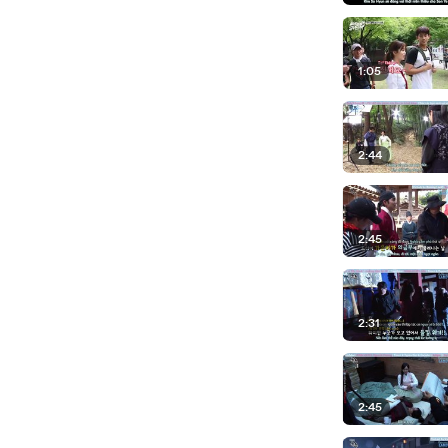
1:05
2:44
2:45
2:31
2:45