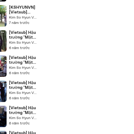
Kim So Hyun
on MBC
[KSHYUNVN]
Section TV
[Vietsub]
160716 'Let's
Kim So Hyun VietNam - Raining Land
Fight Ghost'
7 năm trước
making film
Ep 3
[Vietsub] Hậu
trường "Mặt
nạ quân chủ" -
Kim So Hyun VietNam - Raining Land
Tập 34.2
6 năm trước
[Vietsub] Hậu
trường "Mặt
nạ quân chủ" -
Kim So Hyun VietNam - Raining Land
Tập 26
6 năm trước
[Vietsub] Hậu
trường "Mặt
nạ quân chủ" -
Kim So Hyun VietNam - Raining Land
Tập 20
6 năm trước
[Vietsub] Hậu
trường "Mặt
nạ quân chủ" -
Kim So Hyun VietNam - Raining Land
Tập 16 -Phần
6 năm trước
2
[Vietsub] Hậu