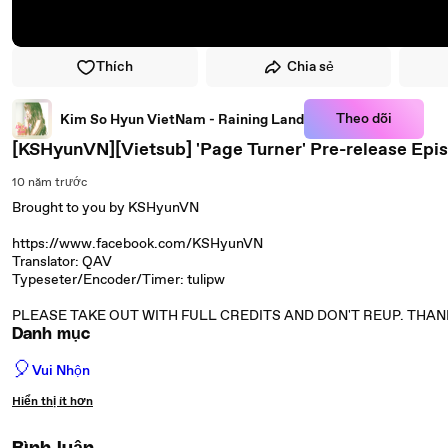
Thích
Chia sẻ
Theo dõi
Kim So Hyun VietNam - Raining Land
[KSHyunVN][Vietsub] 'Page Turner' Pre-release Epis
10 năm trước
Brought to you by KSHyunVN
https://www.facebook.com/KSHyunVN
Translator: QAV
Typeseter/Encoder/Timer: tulipw
PLEASE TAKE OUT WITH FULL CREDITS AND DON'T REUP. THAN
Danh mục
🎈
Vui Nhộn
Hiển thị ít hơn