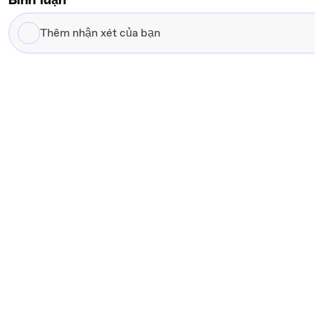
Bình luận
Thêm
nhận
xét
của
bạn