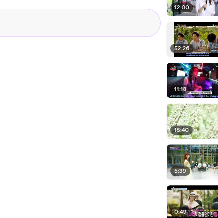
12:00
52:26
11:18
15:40
5:39
0:49