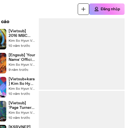
Đăng nhập
 cáo
[Vietsub]
2016 MBC
Drama
Kim So Hyun VietNam - Raining Land
Awards- Kim
10 năm trước
So Hyun & Yoo
Seung Ho cut
[Engsub] 'Your
Name' Official
Trailer
Kim So Hyun VietNam - Raining Land
(Korean
9 năm trước
Dubbed
Verison)
[Vietsub+kara
] Kim So Hyun
- Special
Kim So Hyun VietNam - Raining Land
Performance
10 năm trước
‘Darling’
@2014 MBC
[Vietsub]
Entertainmen
'Page Turner'
t Awards
Pre-release
Kim So Hyun VietNam - Raining Land
Ep 2
10 năm trước
[KSRVNFP]