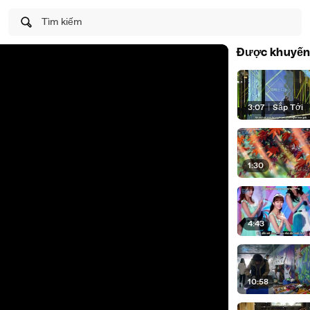
Tìm kiếm
Được khuyến
3:07
|
Sắp Tới
1:30
4:43
10:58