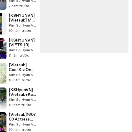
KHỞI ĐẦU
Kim So Hyun VietNam - Raining Land
TUỔI 20 - TẬP
7 năm trước
10
[KSHYUNVN]
[Vietsub] Ma
Boy. Ep2
Kim So Hyun VietNam - Raining Land
10 năm trước
[KSHYUNVN]
[VIETSUB]
KHỞI ĐẦU
Kim So Hyun VietNam - Raining Land
TUỔI 20 - TẬP
7 năm trước
11
[Vietsub]
Cool Kiz On
The Block
Kim So Hyun VietNam - Raining Land
Ep.155 cut-
10 năm trước
guest Kim So
Hyun
[KSHyunVN]
[Vietsub+Kara
] Love Song in
Kim So Hyun VietNam - Raining Land
Sangam
10 năm trước
[Vietsub]1607
03 Actress
Son Ye Jin
Kim So Hyun VietNam - Raining Land
mentioned
10 năm trước