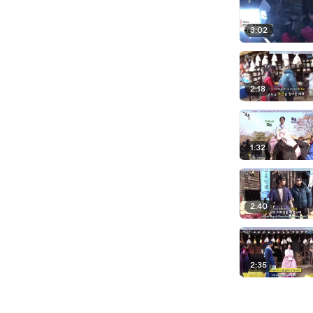
3:02
2:18
1:32
2:40
2:35