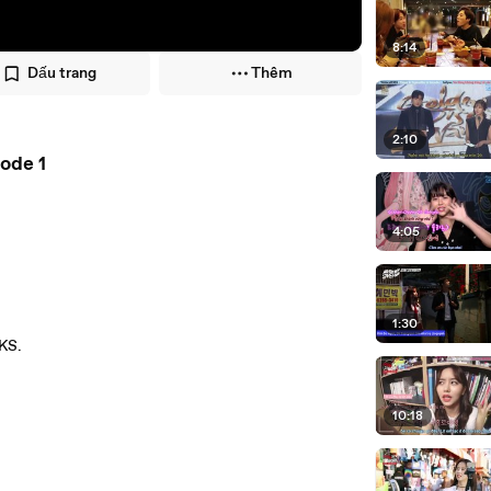
8:14
Dấu trang
Thêm
2:10
ode 1
4:05
1:30
KS.
10:18