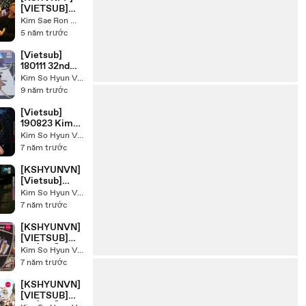
[VIETSUB]
FIND
Kim Sae Ron 김새론 VietNam Fanpage
FTISLAND -
5 năm trước
EP 1
[Vietsub]
180111 32nd
Golden Disc
Kim So Hyun VietNam - Raining Land
Awards with
9 năm trước
Park Hyung
Sik
[Vietsub]
190823 Kim
So Hyun's
Kim So Hyun VietNam - Raining Land
Interview
7 năm trước
@KSB
Entertainmen
[KSHYUNVN]
t Weekly
[Vietsub]
Let's fight
Kim So Hyun VietNam - Raining Land
ghost making
7 năm trước
ep 2
[KSHYUNVN]
[VIETSUB]
KHỞI ĐẦU
Kim So Hyun VietNam - Raining Land
TUỔI 20 - TẬP
7 năm trước
1
[KSHYUNVN]
[VIETSUB]