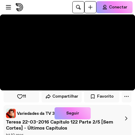
Pular para o player
Ir para o conteúdo principal
Conectar
11
Compartilhar
Favorito
Seguir
Variedades da TV 3
Teresa 22-03-2016 Capítulo 122 Parte 2/5 [Sem
Cortes] - Últimos Capítulos