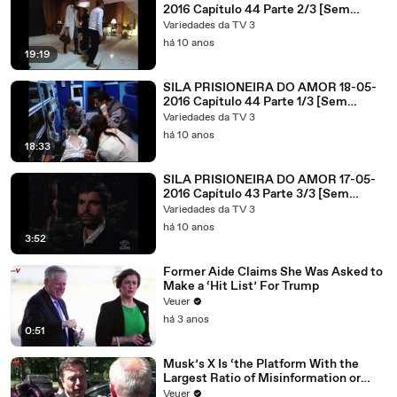
2016 Capítulo 44 Parte 2/3 [Sem
Cortes]
Variedades da TV 3
há 10 anos
19:19
SILA PRISIONEIRA DO AMOR 18-05-
2016 Capítulo 44 Parte 1/3 [Sem
Cortes]
Variedades da TV 3
há 10 anos
18:33
SILA PRISIONEIRA DO AMOR 17-05-
2016 Capítulo 43 Parte 3/3 [Sem
Cortes]
Variedades da TV 3
há 10 anos
3:52
Former Aide Claims She Was Asked to
Make a ‘Hit List’ For Trump
Veuer
há 3 anos
0:51
Musk’s X Is ‘the Platform With the
Largest Ratio of Misinformation or
Disinformation’ Amongst All Social
Veuer