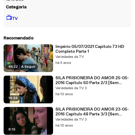
há 10 anos
Categoria
📺
TV
Recomendado
Império 05/07/2021 Capítulo 73 HD
Completo Parte 1
Variedades da TV
há 5 anos
44:22
|
A Seguir
SILA PRISIONEIRA DO AMOR 25-05-
2016 Capítulo 50 Parte 2/3 [Sem
Cortes]
Variedades da TV 3
há 10 anos
19:54
SILA PRISIONEIRA DO AMOR 23-05-
2016 Capítulo 48 Parte 3/3 [Sem
Cortes]
Variedades da TV 3
há 10 anos
6:15