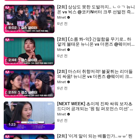
[2회] 상상도 못한 도발까지.. ㄴㅇㄱ 뉴니
온 vs 뉙스 @코카N버터 크루 선발전 즉흥
배틀
Mnet
5년 전
8:02
[2회] (소름 쫘-악) 간절함을 무기로.. 하
얗게 불태운 뉴니온 vs 더퀸즈 @웨이비
크루 선발전 즉흥 배틀 2라운드
Mnet
5년 전
2:44
[2회] 마스터 취향저격! 불꽃튀는 리더들
의 싸움! 뉴니온 vs 더퀸즈 @웨이비 크루
선발전 즉흥 배틀 1라운드
Mnet
5년 전
2:55
[NEXT WEEK] ♨이제 진짜 싸워 보자♨
드디어 공개되는 '원 팀 퍼포먼스 미션' 크
루들의 가면 속 정체!
Mnet
5년 전
1:23
[2회] ′이게 말이 되는 배틀인가..ㅠㅠ′ 찐