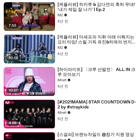
[케플러뷰] 히카루 & 김다연의 축하 무대!
'내가 제일 잘 나가' | Ep.2
M2
5년 전
7:52
[케플러뷰] 마셰프의 지휘 아래 이뤄지는
요리 타임! 스릴 가득 유진&히에의 번지
도전의 결과는? | Ep.2
M2
5년 전
10:55
[하이라이트] 〈크루 선발전〉 ALL IN 크
루 모아보기
Mnet
5년 전
10:57
[#2021MAMA] STAR COUNTDOWN D-
2 by #straykids
Mnet
5년 전
4:59
[스걸파] 브랜뉴차일드 @참가 지원 영상