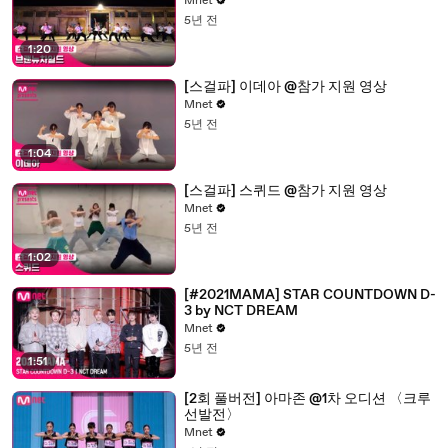
Mnet
5년 전
1:20
[스걸파] 이데아 @참가 지원 영상
Mnet
5년 전
1:04
[스걸파] 스퀴드 @참가 지원 영상
Mnet
5년 전
1:02
[#2021MAMA] STAR COUNTDOWN D-
3 by NCT DREAM
Mnet
5년 전
1:51
[2회 풀버전] 아마존 @1차 오디션 〈크루
선발전〉
Mnet