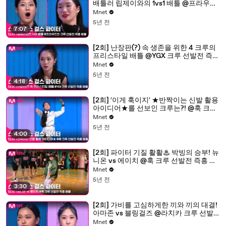
배틀러 립제이와의 1vs1 배틀 @프라우드
먼 크루 선발전 즉흥 배틀
Mnet
5년 전
7:07
[2회] 난장판(?) 속 생존을 위한 4 크루의
프리스타일 배틀 @YGX 크루 선발전 즉흥
배틀
Mnet
5년 전
4:18
[2회] ′이게 훅이지′ ★반짝이는 신발 활용
아이디어★를 선보인 크루는?! @훅 크루
선발전 즉흥 배틀
Mnet
5년 전
4:00
[2회] 파이터 기질 활활♨ 박빙의 승부! 뉴
니온 vs 에이치 @훅 크루 선발전 즉흥 배
틀
Mnet
5년 전
3:30
[2회] 가비를 고심하게한 끼와 끼의 대결!
아마존 vs 블링걸즈 @라치카 크루 선발
전 즉흥 배틀
Mnet