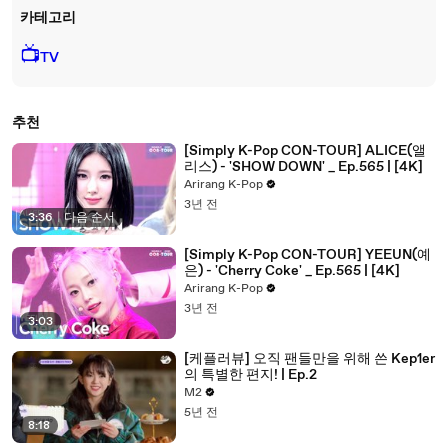
카테고리
📺
TV
추천
[Simply K-Pop CON-TOUR] ALICE(앨
리스) - 'SHOW DOWN' _ Ep.565 | [4K]
Arirang K-Pop
3년 전
3:36
|
다음 순서
[Simply K-Pop CON-TOUR] YEEUN(예
은) - 'Cherry Coke' _ Ep.565 | [4K]
Arirang K-Pop
3년 전
3:03
[케플러뷰] 오직 팬들만을 위해 쓴 Kep1er
의 특별한 편지! | Ep.2
M2
5년 전
8:18