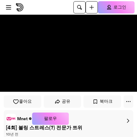
플레이어로 건너뛰기
본문으로 건너뛰기
로그인
좋아요
공유
북마크
팔로우
Mnet
[4회] 볼링 스트레스(?) 전문가 쯔위
10년 전