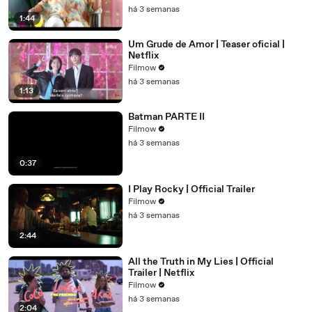
há 3 semanas
1:44
Um Grude de Amor | Teaser oficial |
Netflix
Filmow
há 3 semanas
1:13
Batman PARTE II
Filmow
há 3 semanas
0:37
I Play Rocky | Official Trailer
Filmow
há 3 semanas
2:44
All the Truth in My Lies | Official
Trailer | Netflix
Filmow
há 3 semanas
2:04