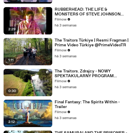
RUBBERHEAD: THE LIFE &
MONSTERS OF STEVE JOHNSON
(2026) 4K
Filmow
há 3 semanas
2:29
The Traitors Türkiye | Resmi Fragman |
Prime Video Türkiye @PrimeVideoTR
Filmow
há 3 semanas
1:11
The Traitors. Zdrajcy - NOWY
SPEKTAKULARNY PROGRAM
WKRÓTCE W TVN! 🔥
Filmow
há 3 semanas
0:30
Final Fantasy: The Spirits Within -
Trailer
Filmow
há 3 semanas
2:12