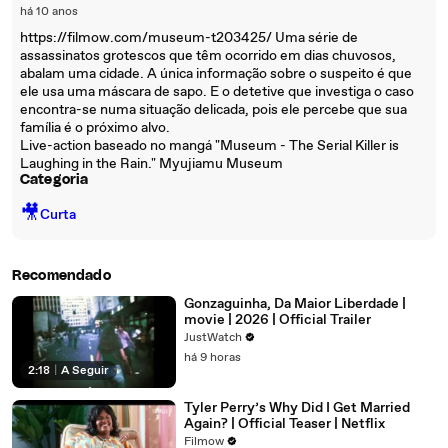
há 10 anos
https://filmow.com/museum-t203425/ Uma série de
assassinatos grotescos que têm ocorrido em dias chuvosos,
abalam uma cidade. A única informação sobre o suspeito é que
ele usa uma máscara de sapo. E o detetive que investiga o caso
encontra-se numa situação delicada, pois ele percebe que sua
família é o próximo alvo.
Live-action baseado no mangá "Museum - The Serial Killer is
Laughing in the Rain." Myujiamu Museum
Categoria
🎥
Curta
Recomendado
Gonzaguinha, Da Maior Liberdade |
movie | 2026 | Official Trailer
JustWatch
há 9 horas
2:18
|
A Seguir
Tyler Perry’s Why Did I Get Married
Again? | Official Teaser | Netflix
Filmow