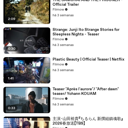
THE SAMURAI AND THE PRISONER -
Official Trailer
Filmow
há 3 semanas
2:09
Strange: Junji Ito Strange Stories for
Sleepless Nights - Teaser
Filmow
há 3 semanas
0:30
Plastic Beauty | Official Teaser | Netflix
Filmow
há 3 semanas
1:41
Teaser "Après l'aurore"/ "After dawn"
teaser/ Yohann KOUAM
Filmow
há 3 semanas
0:33
主演･山田裕貴『ちるらん 新撰組鎮魂歌』
2026春放送【TBS】