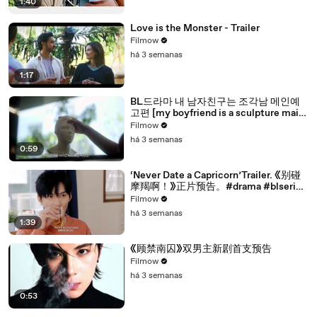
1:40
Love is the Monster - Trailer
Filmow
há 3 semanas
1:17
BL드라마 내 남자친구는 조각남 메인예
고편 [my boyfriend is a sculpture main
trailer]
Filmow
há 3 semanas
0:59
‘Never Date a Capricorn’Trailer. 《别碰
摩羯啊！》正片预告。#drama #blseries
#bl
Filmow
há 3 semanas
1:39
《顾禁南囚》双男主新剧首支预告
Filmow
há 3 semanas
0:53