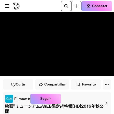
Pular para o player
Ir para o conteúdo principal
Conectar
Curtir
Compartilhar
Favorito
Seguir
Filmow
映画『ミュージアム』WEB限定超特報【HD】2016年秋公
開