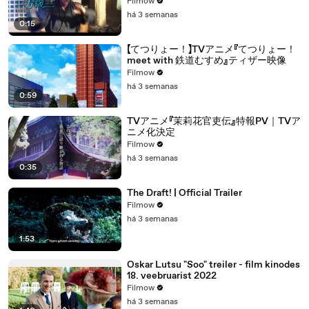
Filmow
há 3 semanas
0:15
【てつりょー！】TVアニメ『てつりょー！
meet with 鉄道むすめ』ティザー映像
Filmow
há 3 semanas
0:59
TVアニメ『茉莉花官吏伝』特報PV｜TVア
ニメ化決定
Filmow
há 3 semanas
0:35
The Draft! | Official Trailer
Filmow
há 3 semanas
1:53
Oskar Lutsu "Soo" treiler - film kinodes
18. veebruarist 2022
Filmow
há 3 semanas