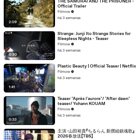
THE SAMURAI AND THE PRISONER -
Official Trailer
Filmow
há 3 semanas
2:09
Strange: Junji Ito Strange Stories for
Sleepless Nights - Teaser
Filmow
há 3 semanas
0:30
Plastic Beauty | Official Teaser | Netflix
Filmow
há 3 semanas
1:41
Teaser "Après l'aurore"/ "After dawn"
teaser/ Yohann KOUAM
Filmow
há 3 semanas
0:33
主演･山田裕貴『ちるらん 新撰組鎮魂歌』
2026春放送【TBS】