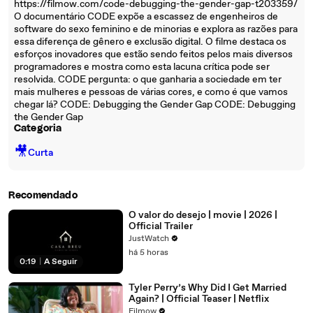
https://filmow.com/code-debugging-the-gender-gap-t203359/
O documentário CODE expõe a escassez de engenheiros de
software do sexo feminino e de minorias e explora as razões para
essa diferença de gênero e exclusão digital. O filme destaca os
esforços inovadores que estão sendo feitos pelos mais diversos
programadores e mostra como esta lacuna crítica pode ser
resolvida. CODE pergunta: o que ganharia a sociedade em ter
mais mulheres e pessoas de várias cores, e como é que vamos
chegar lá? CODE: Debugging the Gender Gap CODE: Debugging
the Gender Gap
Categoria
🎥
Curta
Recomendado
O valor do desejo | movie | 2026 |
Official Trailer
JustWatch
há 5 horas
0:19
|
A Seguir
Tyler Perry’s Why Did I Get Married
Again? | Official Teaser | Netflix
Filmow