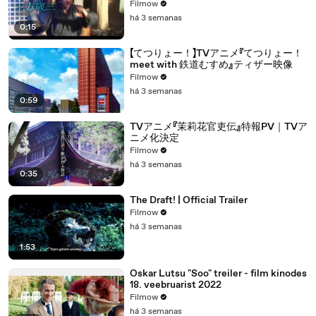
Filmow
há 3 semanas
0:15
【てつりょー！】TVアニメ『てつりょー！
meet with 鉄道むすめ』ティザー映像
Filmow
há 3 semanas
0:59
TVアニメ『茉莉花官吏伝』特報PV｜TVア
ニメ化決定
Filmow
há 3 semanas
0:35
The Draft! | Official Trailer
Filmow
há 3 semanas
1:53
Oskar Lutsu "Soo" treiler - film kinodes
18. veebruarist 2022
Filmow
há 3 semanas