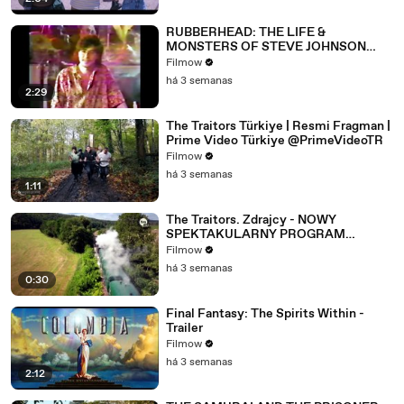
RUBBERHEAD: THE LIFE &
MONSTERS OF STEVE JOHNSON
(2026) 4K
Filmow
há 3 semanas
2:29
The Traitors Türkiye | Resmi Fragman |
Prime Video Türkiye @PrimeVideoTR
Filmow
há 3 semanas
1:11
The Traitors. Zdrajcy - NOWY
SPEKTAKULARNY PROGRAM
WKRÓTCE W TVN! 🔥
Filmow
há 3 semanas
0:30
Final Fantasy: The Spirits Within -
Trailer
Filmow
há 3 semanas
2:12