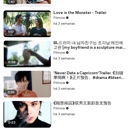
1:40
Love is the Monster - Trailer
Filmow
há 3 semanas
1:17
BL드라마 내 남자친구는 조각남 메인예
고편 [my boyfriend is a sculpture main
trailer]
Filmow
há 3 semanas
0:59
‘Never Date a Capricorn’Trailer. 《别碰
摩羯啊！》正片预告。#drama #blseries
#bl
Filmow
há 3 semanas
1:39
《顾禁南囚》双男主新剧首支预告
Filmow
há 3 semanas
0:53