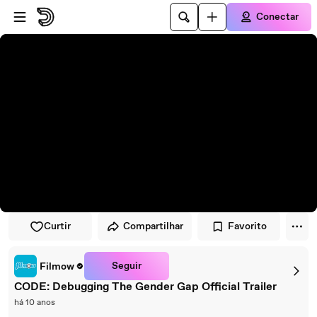
Pular para o player
Ir para o conteúdo principal
Conectar
Curtir
Compartilhar
Favorito
Seguir
Filmow
CODE: Debugging The Gender Gap Official Trailer
há 10 anos