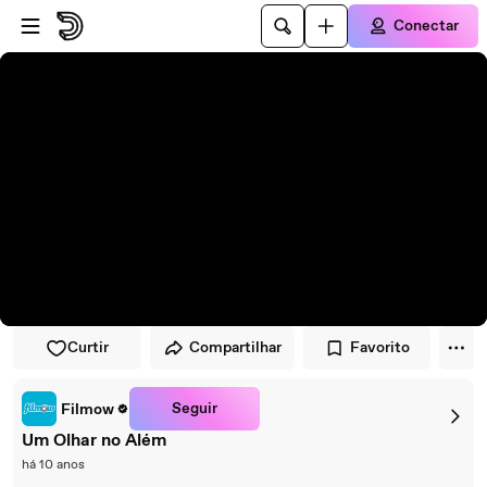
Pular para o player
Ir para o conteúdo principal
Conectar
Curtir
Compartilhar
Favorito
Seguir
Filmow
Um Olhar no Além
há 10 anos