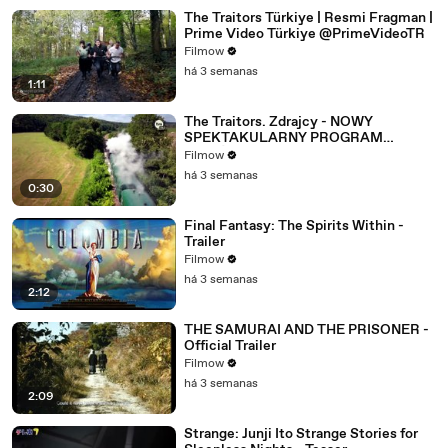
The Traitors Türkiye | Resmi Fragman |
Prime Video Türkiye @PrimeVideoTR
Filmow
há 3 semanas
1:11
The Traitors. Zdrajcy - NOWY
SPEKTAKULARNY PROGRAM
WKRÓTCE W TVN! 🔥
Filmow
há 3 semanas
0:30
Final Fantasy: The Spirits Within -
Trailer
Filmow
há 3 semanas
2:12
THE SAMURAI AND THE PRISONER -
Official Trailer
Filmow
há 3 semanas
2:09
Strange: Junji Ito Strange Stories for