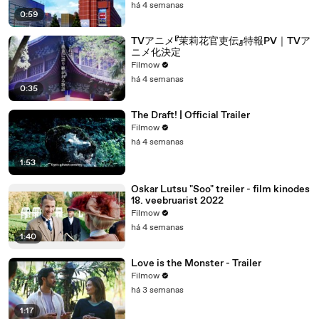
há 4 semanas
0:59
TVアニメ『茉莉花官吏伝』特報PV｜TVア
ニメ化決定
Filmow
há 4 semanas
0:35
The Draft! | Official Trailer
Filmow
há 4 semanas
1:53
Oskar Lutsu "Soo" treiler - film kinodes
18. veebruarist 2022
Filmow
há 4 semanas
1:40
Love is the Monster - Trailer
Filmow
há 3 semanas
1:17