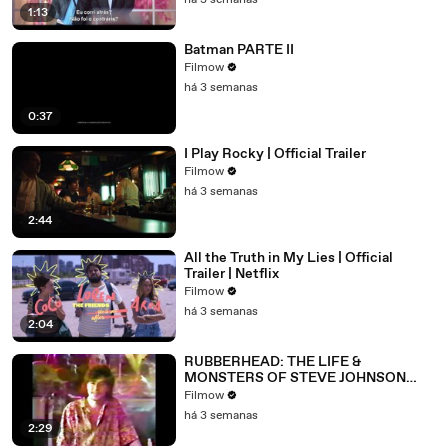
há 3 semanas
1:13
Batman PARTE II
Filmow
há 3 semanas
0:37
I Play Rocky | Official Trailer
Filmow
há 3 semanas
2:44
All the Truth in My Lies | Official
Trailer | Netflix
Filmow
há 3 semanas
2:04
RUBBERHEAD: THE LIFE &
MONSTERS OF STEVE JOHNSON
(2026) 4K
Filmow
há 3 semanas
2:29