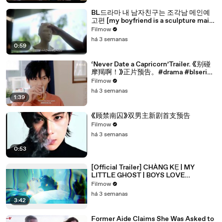
BL드라마 내 남자친구는 조각남 메인예
고편 [my boyfriend is a sculpture main
trailer]
Filmow
há 3 semanas
0:59
‘Never Date a Capricorn’Trailer. 《别碰
摩羯啊！》正片预告。#drama #blseries
#bl
Filmow
há 3 semanas
1:39
《顾禁南囚》双男主新剧首支预告
Filmow
há 3 semanas
0:53
[Official Trailer] CHÀNG KẸ | MY
LITTLE GHOST | BOYS LOVE
VIETNAM | KC 03.10.2025
Filmow
há 3 semanas
3:42
Former Aide Claims She Was Asked to