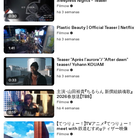
Sleepless Nights - Teaser
Filmow
há 3 semanas
0:30
Plastic Beauty | Official Teaser | Netflix
Filmow
há 3 semanas
1:41
Teaser "Après l'aurore"/ "After dawn"
teaser/ Yohann KOUAM
Filmow
há 3 semanas
0:33
主演･山田裕貴『ちるらん 新撰組鎮魂歌』
2026春放送【TBS】
Filmow
há 4 semanas
0:15
【てつりょー！】TVアニメ『てつりょー！
meet with 鉄道むすめ』ティザー映像
Filmow