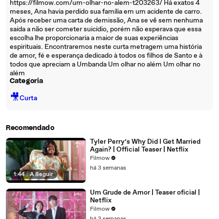
https://filmow.com/um-olhar-no-alem-t203263/ Há exatos 4
meses, Ana havia perdido sua família em um acidente de carro.
Após receber uma carta de demissão, Ana se vê sem nenhuma
saída a não ser cometer suicídio, porém não esperava que essa
escolha lhe proporcionaria a maior de suas experiências
espirituais. Encontraremos neste curta metragem uma história
de amor, fé e esperança dedicado à todos os filhos de Santo e à
todos que apreciam a Umbanda Um olhar no além Um olhar no
além
Categoria
🎥
Curta
Recomendado
Tyler Perry’s Why Did I Get Married
Again? | Official Teaser | Netflix
Filmow
há 3 semanas
1:44
|
A Seguir
Um Grude de Amor | Teaser oficial |
Netflix
Filmow