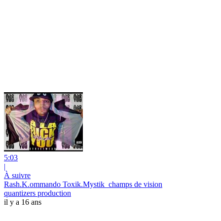
5:03
|
À suivre
Rash.K.ommando Toxik.Mystik_champs de vision
quantizers production
il y a 16 ans