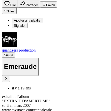
Like
Partager
Favori
Plus
Ajouter à la playlist
Signaler
quantizers production
Suivre
Emeraude
il y a 19 ans
extrait de l'album
"EXTRAIT D'AMERTUME"
sorti en mars 2007
www.myspace.com/capitalesale