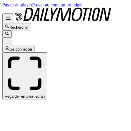
Passer au player
Passer au contenu principal
Rechercher
Se connecter
Regarder en plein écran