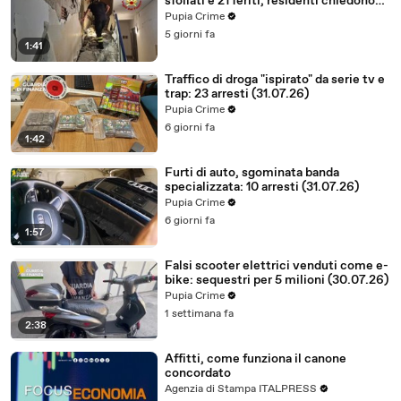
sfollati e 21 feriti, residenti chiedono
certezze sul futuro (01.08.26)
Pupia Crime
5 giorni fa
1:41
Traffico di droga "ispirato" da serie tv e
trap: 23 arresti (31.07.26)
Pupia Crime
6 giorni fa
1:42
Furti di auto, sgominata banda
specializzata: 10 arresti (31.07.26)
Pupia Crime
6 giorni fa
1:57
Falsi scooter elettrici venduti come e-
bike: sequestri per 5 milioni (30.07.26)
Pupia Crime
1 settimana fa
2:38
Affitti, come funziona il canone
concordato
Agenzia di Stampa ITALPRESS