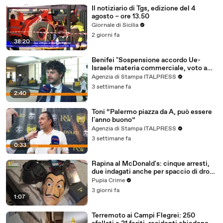
Il notiziario di Tgs, edizione del 4
agosto – ore 13.50
Giornale di Sicilia
2 giorni fa
38:20
Benifei "Sospensione accordo Ue-
Israele materia commerciale, voto a
maggioranza"
Agenzia di Stampa ITALPRESS
3 settimane fa
2:40
Toni “Palermo piazza da A, può essere
l'anno buono”
Agenzia di Stampa ITALPRESS
3 settimane fa
0:33
Rapina al McDonald's: cinque arresti,
due indagati anche per spaccio di droga
(03.08.26)
Pupia Crime
3 giorni fa
1:07
Terremoto ai Campi Flegrei: 250