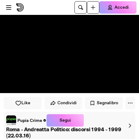
Vai al lettore
Passa al contenuto principale
Accedi
Like
Condividi
Segnalibro
Segui
Pupia Crime
Roma - Andreatta Politico: discorsi 1994 - 1999
(22.03.16)