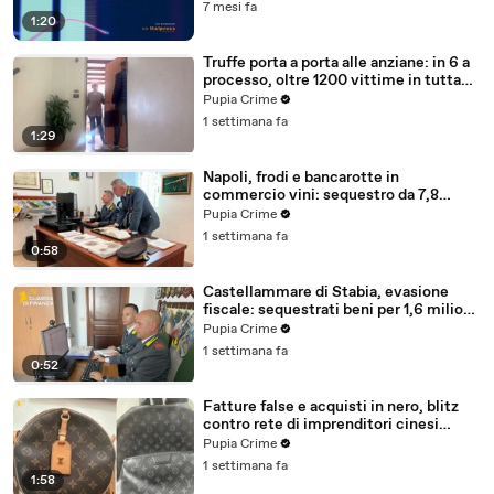
7 mesi fa
1:20
Truffe porta a porta alle anziane: in 6 a
processo, oltre 1200 vittime in tutta
Italia (30.07.26)
Pupia Crime
1 settimana fa
1:29
Napoli, frodi e bancarotte in
commercio vini: sequestro da 7,8
milioni (30.07.26)
Pupia Crime
1 settimana fa
0:58
Castellammare di Stabia, evasione
fiscale: sequestrati beni per 1,6 milioni
ad un consorzio navale (29.07.26)
Pupia Crime
1 settimana fa
0:52
Fatture false e acquisti in nero, blitz
contro rete di imprenditori cinesi
sequestri per 8,5 milioni (29.07.26)
Pupia Crime
1 settimana fa
1:58