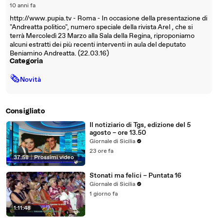
10 anni fa
http://www.pupia.tv - Roma - In occasione della presentazione di
"Andreatta politico", numero speciale della rivista Arel , che si
terrà Mercoledì 23 Marzo alla Sala della Regina, riproponiamo
alcuni estratti dei più recenti interventi in aula del deputato
Beniamino Andreatta. (22.03.16)
Categoria
🗞
Novità
Consigliato
Il notiziario di Tgs, edizione del 5
agosto – ore 13.50
Giornale di Sicilia
23 ore fa
37:58
|
Prossimi video
Stonati ma felici – Puntata 16
Giornale di Sicilia
1 giorno fa
1:11:48