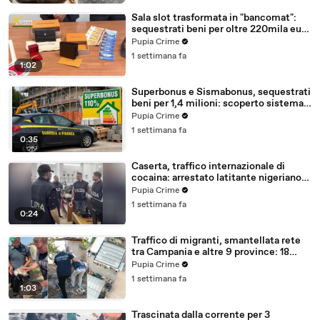
Sala slot trasformata in "bancomat":
sequestrati beni per oltre 220mila euro
a due coniugi (29.07.26)
Pupia Crime
1 settimana fa
1:02
Superbonus e Sismabonus, sequestrati
beni per 1,4 milioni: scoperto sistema
con false abitazioni (29.07.26)
Pupia Crime
1 settimana fa
0:35
Caserta, traffico internazionale di
cocaina: arrestato latitante nigeriano
ricercato dal 2019 (28.07.26)
Pupia Crime
1 settimana fa
0:24
Traffico di migranti, smantellata rete
tra Campania e altre 9 province: 18
arresti (27.07.26)
Pupia Crime
1 settimana fa
1:03
Trascinata dalla corrente per 3