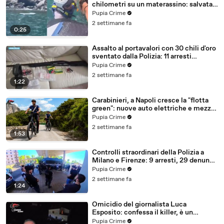
chilometri su un materassino: salvata
dalla Polizia (25.07.26)
Pupia Crime
2 settimane fa
0:25
Assalto al portavalori con 30 chili d'oro
sventato dalla Polizia: 11 arresti
(25.07.26)
Pupia Crime
2 settimane fa
1:22
Carabinieri, a Napoli cresce la "flotta
green": nuove auto elettriche e mezzi
sostenibili anche sulle isole (25.07.26)
Pupia Crime
2 settimane fa
1:53
Controlli straordinari della Polizia a
Milano e Firenze: 9 arresti, 29 denunce
e oltre 7mila persone identificate
Pupia Crime
(25.07.26)
2 settimane fa
1:24
Omicidio del giornalista Luca
Esposito: confessa il killer, è un
26enne tunisino (25.07.26)
Pupia Crime