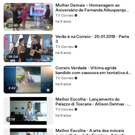
Mulher Demais – Homenagem ao
Aniversário de Fernanda Albuquerque.
Parte 4
TV Correio
há 9 anos
22:45
Verão é na Correio - 20.01.2018 - Parte
3
TV Correio
há 9 anos
16:04
Correio Verdade - Vítima agride
bandido com vassoura em tentativa de
assalto no bairro dos Estados
TV Correio
há 9 anos
2:42
Melhor Escolha - Lançamento do
Palazzo di Toscana - Allison Delmas -
Sócio diretor
TV Correio
há 9 anos
7:18
Melhor Escolha - A arte dos móveis