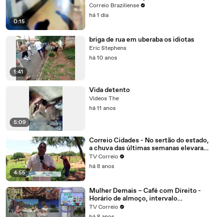
Norte
Correio Braziliense
há 1 dia
0:15
briga de rua em uberaba os idiotas
Eric Stephens
há 10 anos
1:41
Vida detento
Videos The
há 11 anos
5:09
Correio Cidades - No sertão do estado,
a chuva das últimas semanas elevaram
o nível dos reservatórios na região de
TV Correio
Patos.
há 8 anos
4:55
Mulher Demais – Café com Direito -
Horário de almoço, intervalo
interjornada tudo isso é direito do
TV Correio
trabalhador, mas com algumas regras