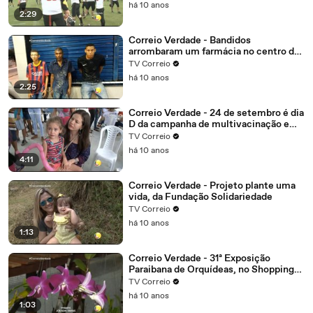
há 10 anos
2:29
Correio Verdade - Bandidos
arrombaram um farmácia no centro de
Campina Grande, o alarme disparou
TV Correio
eles não tiveram tempo de correr e
há 10 anos
foram presos.
2:25
Correio Verdade - 24 de setembro é dia
D da campanha de multivacinação em
João Pessoa
TV Correio
há 10 anos
4:11
Correio Verdade - Projeto plante uma
vida, da Fundação Solidariedade
TV Correio
há 10 anos
1:13
Correio Verdade - 31ª Exposição
Paraibana de Orquídeas, no Shopping
Tambiá
TV Correio
há 10 anos
1:03