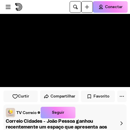
Pular para o player
Ir para o conteúdo principal
Conectar
Curtir
Compartilhar
Favorito
Seguir
TV Correio
Correio Cidades - João Pessoa ganhou
recentemente um espaço que apresenta aos