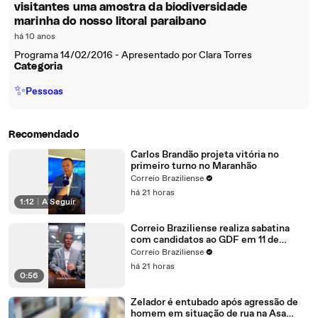
visitantes uma amostra da biodiversidade
marinha do nosso litoral paraibano
há 10 anos
Programa 14/02/2016 - Apresentado por Clara Torres
Categoria
✨
Pessoas
Recomendado
Carlos Brandão projeta vitória no
primeiro turno no Maranhão
Correio Braziliense
há 21 horas
1:12
|
A Seguir
Correio Braziliense realiza sabatina
com candidatos ao GDF em 11 de
agosto
Correio Braziliense
há 21 horas
0:56
Zelador é entubado após agressão de
homem em situação de rua na Asa