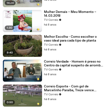
há 8 anos
14:24
Mulher Demais – Meu Momento –
14.03.2018
TV Correio
há 8 anos
1:30
Melhor Escolha - Como escolher o
vaso ideal para cada tipo de planta
TV Correio
há 8 anos
9:40
Correio Verdade - Homem é preso no
Centro da capital suspeito de arrombar
uma casa
TV Correio
há 8 anos
4:31
Correio Esporte - Com gol de
Marcelinho Paraíba, Treze vence
Nacional de Patos, alivia a crise e abre
TV Correio
vantagem na liderança do grupo B
há 8 anos
0:50