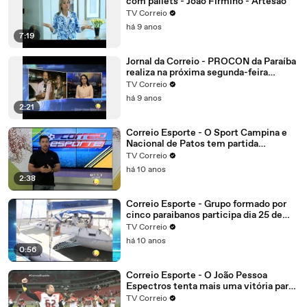
com pallets - João Firmino - Artesão
TV Correio
há 9 anos
7:19
Jornal da Correio - PROCON da Paraíba
realiza na próxima segunda-feira
mutirão online para negociação de
TV Correio
dívidas
há 9 anos
2:21
Correio Esporte - O Sport Campina e
Nacional de Patos tem partida
importante.
TV Correio
há 10 anos
2:38
Correio Esporte - Grupo formado por
cinco paraibanos participa dia 25 de
setembro da edição 2016 da regata
TV Correio
refeno, considerada uma das maiores
há 10 anos
do Brasil
0:56
Correio Esporte - O João Pessoa
Espectros tenta mais uma vitória para
garantir vantagem
TV Correio