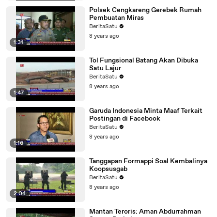
Polsek Cengkareng Gerebek Rumah
Pembuatan Miras
BeritaSatu
8 years ago
1:31
Tol Fungsional Batang Akan Dibuka
Satu Lajur
BeritaSatu
8 years ago
1:47
Garuda Indonesia Minta Maaf Terkait
Postingan di Facebook
BeritaSatu
8 years ago
1:16
Tanggapan Formappi Soal Kembalinya
Koopsusgab
BeritaSatu
8 years ago
2:04
Mantan Teroris: Aman Abdurrahman