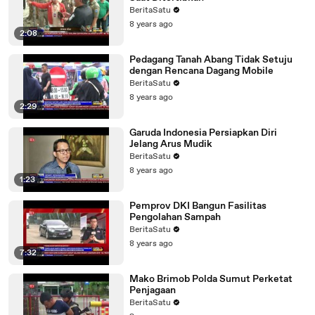
BeritaSatu
8 years ago
2:08
Pedagang Tanah Abang Tidak Setuju
dengan Rencana Dagang Mobile
BeritaSatu
8 years ago
2:29
Garuda Indonesia Persiapkan Diri
Jelang Arus Mudik
BeritaSatu
8 years ago
1:23
Pemprov DKI Bangun Fasilitas
Pengolahan Sampah
BeritaSatu
8 years ago
7:32
Mako Brimob Polda Sumut Perketat
Penjagaan
BeritaSatu