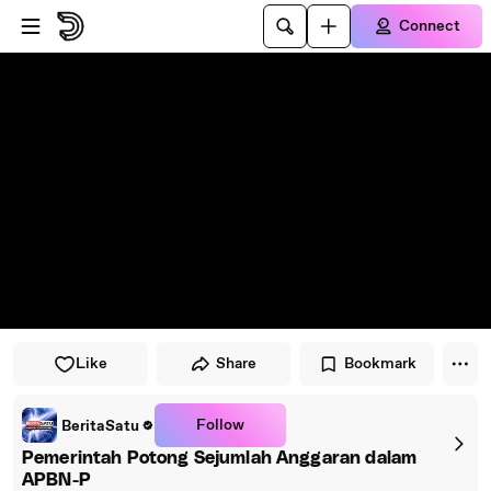
Skip to player
Skip to main content
Connect
Like
Share
Bookmark
Follow
BeritaSatu
Pemerintah Potong Sejumlah Anggaran dalam
APBN-P