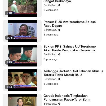
Sangat Berbahaya
BeritaSatu
8 years ago
2:01
Pansus RUU Antiterorisme Selesai
Rabu Depan
BeritaSatu
8 years ago
2:38
Sekjen PKB: Sahnya UU Terorisme
Akan Bantu Penindakan Terorisme
BeritaSatu
8 years ago
1:43
Airlangga Hartarto: Sel Tahanan Khusus
Teroris Tidak Masuk RUU
BeritaSatu
8 years ago
1:24
Garuda Indonesia Tingkatkan
Pengamanan Pasca-Teror Bom
BeritaSatu