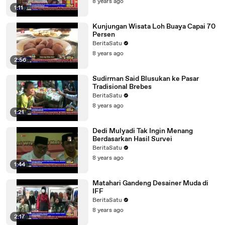
8 years ago
1:11
Kunjungan Wisata Loh Buaya Capai 70
Persen
BeritaSatu
8 years ago
2:56
Sudirman Said Blusukan ke Pasar
Tradisional Brebes
BeritaSatu
8 years ago
1:21
Dedi Mulyadi Tak Ingin Menang
Berdasarkan Hasil Survei
BeritaSatu
8 years ago
1:44
Matahari Gandeng Desainer Muda di
IFF
BeritaSatu
8 years ago
2:17