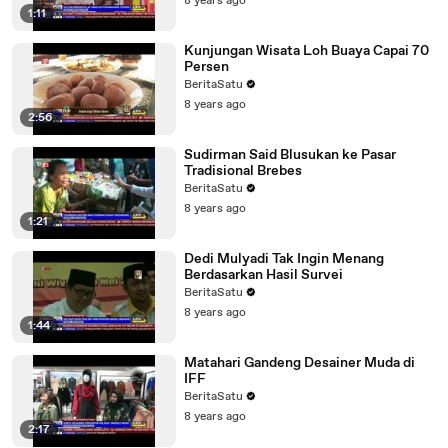
8 years ago
1:11
Kunjungan Wisata Loh Buaya Capai 70
Persen
BeritaSatu
8 years ago
2:56
Sudirman Said Blusukan ke Pasar
Tradisional Brebes
BeritaSatu
8 years ago
1:21
Dedi Mulyadi Tak Ingin Menang
Berdasarkan Hasil Survei
BeritaSatu
8 years ago
1:44
Matahari Gandeng Desainer Muda di
IFF
BeritaSatu
8 years ago
2:17