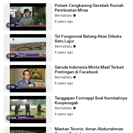
Polsek Cengkareng Gerebek Rumah
Pembuatan Miras
BeritaSatu
8 years ago
1:31
Tol Fungsional Batang Akan Dibuka
Satu Lajur
BeritaSatu
8 years ago
1:47
Garuda Indonesia Minta Maaf Terkait
Postingan di Facebook
BeritaSatu
8 years ago
1:16
Tanggapan Formappi Soal Kembalinya
Koopsusgab
BeritaSatu
8 years ago
2:04
Mantan Teroris: Aman Abdurrahman