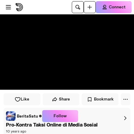
Skip to player
Skip to main content
Connect
Like
Share
Bookmark
Follow
BeritaSatu
Pro-Kontra Taksi Online di Media Sosial
10 years ago