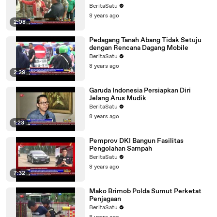
BeritaSatu
8 years ago
2:08
Pedagang Tanah Abang Tidak Setuju
dengan Rencana Dagang Mobile
BeritaSatu
8 years ago
2:29
Garuda Indonesia Persiapkan Diri
Jelang Arus Mudik
BeritaSatu
8 years ago
1:23
Pemprov DKI Bangun Fasilitas
Pengolahan Sampah
BeritaSatu
8 years ago
7:32
Mako Brimob Polda Sumut Perketat
Penjagaan
BeritaSatu