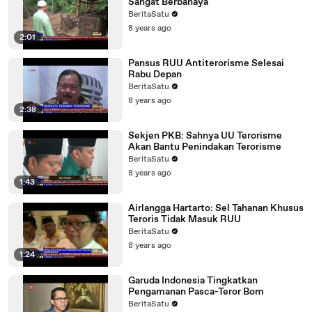
Sangat Berbahaya
BeritaSatu
8 years ago
2:01
Pansus RUU Antiterorisme Selesai
Rabu Depan
BeritaSatu
8 years ago
2:38
Sekjen PKB: Sahnya UU Terorisme
Akan Bantu Penindakan Terorisme
BeritaSatu
8 years ago
1:43
Airlangga Hartarto: Sel Tahanan Khusus
Teroris Tidak Masuk RUU
BeritaSatu
8 years ago
1:24
Garuda Indonesia Tingkatkan
Pengamanan Pasca-Teror Bom
BeritaSatu