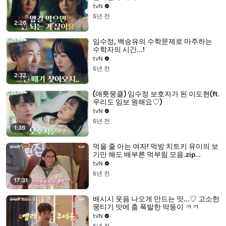
tvN
5년 전
2:26
임수정, 백승유의 수학문제로 마주하는
수학자의 시간...!
tvN
5년 전
2:32
(애틋뭉클) 임수정 보호자가 된 이도현(ft.
우리도 임보 원해요♡)
tvN
5년 전
1:36
먹을 줄 아는 여자! 먹방 치트키 유이의 보
기만 해도 배부른 먹부림 모음.zip
#highlight
tvN
5년 전
17:31
배시시 웃음 나오게 만드는 맛...♡ 고소한
뭉티기 맛에 춤 폭발한 막둥이 ㅋㅋ
tvN