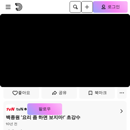
플레이어로 건너뛰기
본문으로 건너뛰기
로그인
좋아요
공유
북마크
팔로우
tvN
백종원 ′요리 좀 하면 보지마!′ 초강수
10년 전