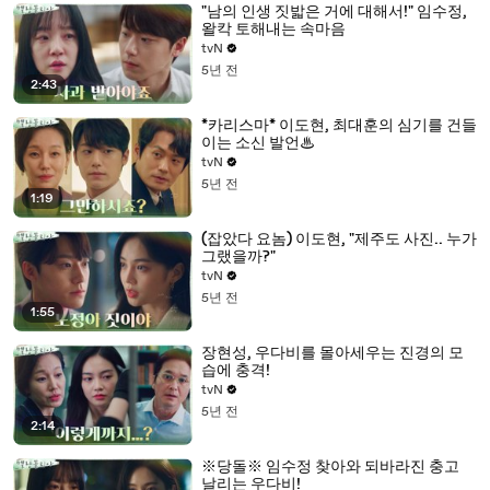
"남의 인생 짓밟은 거에 대해서!" 임수정,
왈칵 토해내는 속마음
tvN
5년 전
2:43
*카리스마* 이도현, 최대훈의 심기를 건들
이는 소신 발언♨
tvN
5년 전
1:19
(잡았다 요놈) 이도현, "제주도 사진.. 누가
그랬을까?"
tvN
5년 전
1:55
장현성, 우다비를 몰아세우는 진경의 모
습에 충격!
tvN
5년 전
2:14
※당돌※ 임수정 찾아와 되바라진 충고
날리는 우다비!