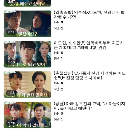
2:57
(일촉즉발) 임수정X이도현, 진경에게 발
각될 위기??!
tvN
5년 전
2:17
이도현, 소소한(?) 입학비리부터 차근차
근 계획대로! #빼박_J형_인간
tvN
5년 전
1:40
(촌철살인) 날카롭게 진경 저격하는 이도
현!!(ft.진경 담당 스나이퍼)
tvN
5년 전
1:23
(뭉클) 아빠 김호진의 고백, "내 아들이지
만, 늘 어렵고 헤맸다"
tvN
5년 전
2:28