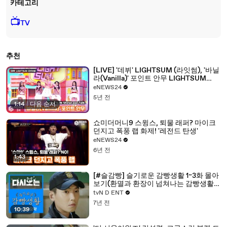
카테고리
📺
TV
추천
[LIVE] '데뷔' LIGHTSUM (라잇썸), '바닐
라(Vanilla)' 포인트 안무 LIGHTSUM
Showcase Talk
eNEWS24
5년 전
1:14
|
다음 순서
쇼미더머니9 스윙스, 퇴물 래퍼? 마이크
던지고 폭풍 랩 화제! '레전드 탄생'
eNEWS24
6년 전
1:43
[#슬감빵] 슬기로운 감빵생활 1~3화 몰아
보기(환멸과 환장이 넘쳐나는 감빵생활의
시작) | #다시보는슬기로운감빵생활 |
tvN D ENT
#Diggle
7년 전
10:39