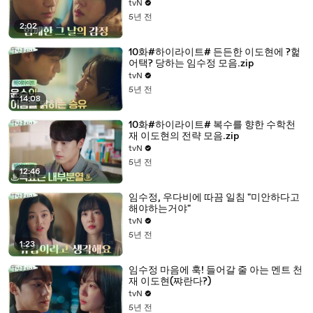
tvN
5년 전
2:02
10화#하이라이트# 든든한 이도현에 ?헕
어택? 당하는 임수정 모음.zip
tvN
5년 전
14:08
10화#하이라이트# 복수를 향한 수학천
재 이도현의 전략 모음.zip
tvN
5년 전
12:46
임수정, 우다비에 따끔 일침 "미안하다고
해야하는거야"
tvN
5년 전
1:23
임수정 마음에 훅! 들어갈 줄 아는 멘트 천
재 이도현(쨔란다?)
tvN
5년 전