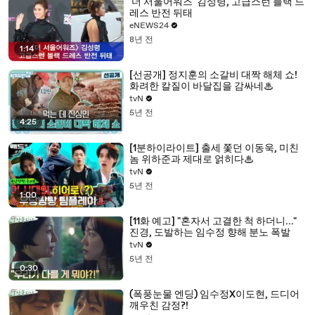
'더 서울어워즈' 김성령, 고급스런 블랙 드
레스 반전 뒤태
eNEWS24
8년 전
1:14
[선공개] 정지훈의 소갈비 대짝 해체 쇼!
화려한 칼질이 바달집을 감싸네♨
tvN
5년 전
4:25
[1분하이라이트] 출세 쫓던 이동욱, 미친
놈 위하준과 제대로 얽히다♨
tvN
5년 전
1:00
[11화 예고] "혼자서 고결한 척 하더니..."
진경, 도발하는 임수정 향해 분노 폭발
tvN
5년 전
0:30
(폭풍눈물 엔딩) 임수정X이도현, 드디어
깨우친 감정?!