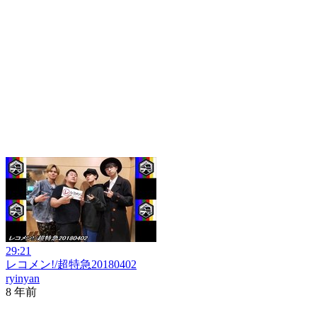
29:21
レコメン!/超特急20180402
ryinyan
8 年前