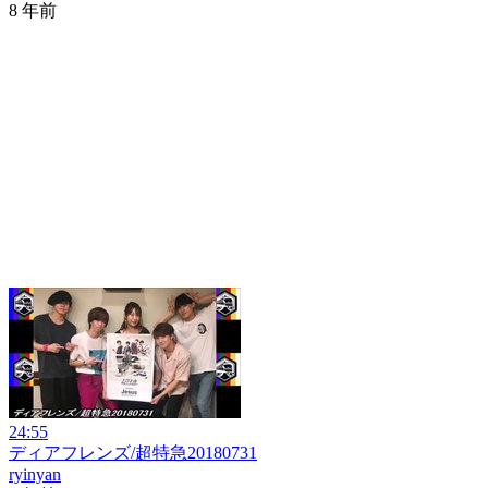
8 年前
24:55
ディアフレンズ/超特急20180731
ryinyan