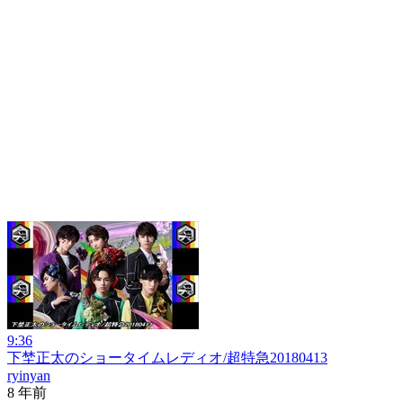
9:36
下埜正太のショータイムレディオ/超特急20180413
ryinyan
8 年前