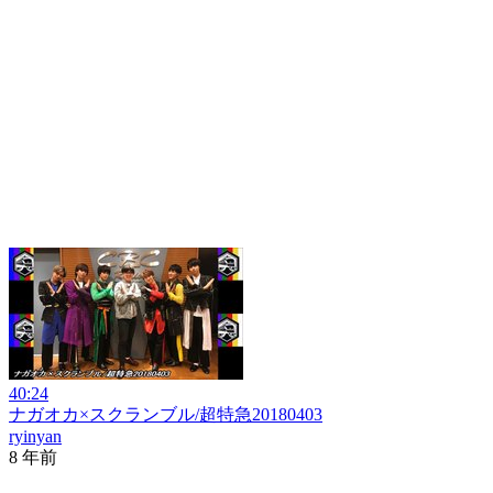
40:24
ナガオカ×スクランブル/超特急20180403
ryinyan
8 年前