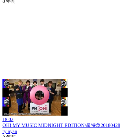
8 年前
18:02
OH! MY MUSIC MIDNIGHT EDITION/超特急20180428
ryinyan