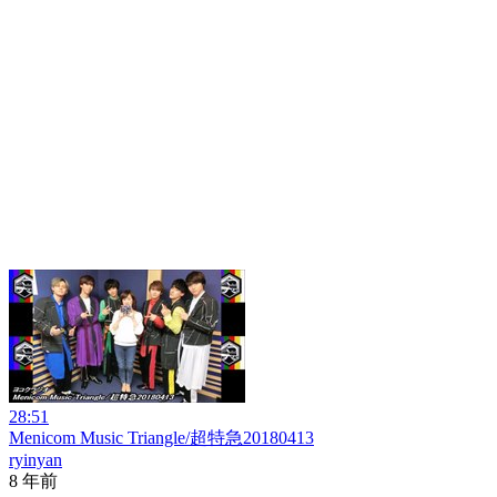
28:51
Menicom Music Triangle/超特急20180413
ryinyan
8 年前