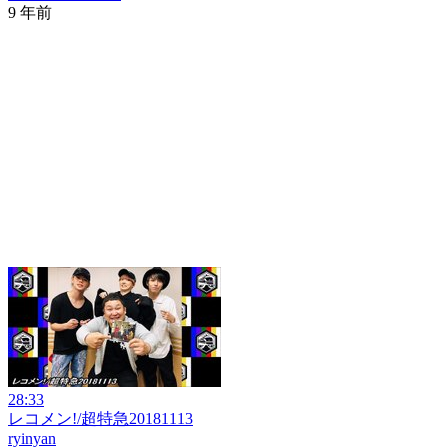
9 年前
28:33
レコメン!/超特急20181113
ryinyan