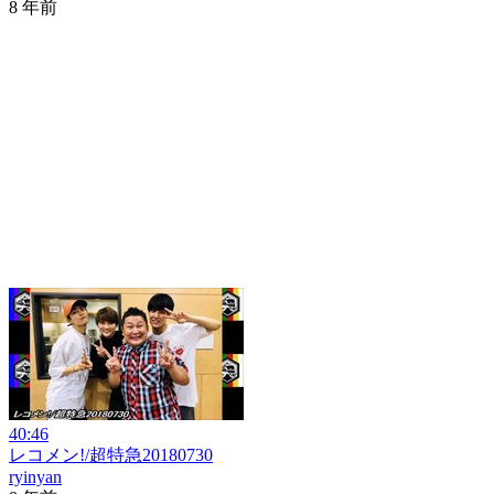
8 年前
40:46
レコメン!/超特急20180730
ryinyan