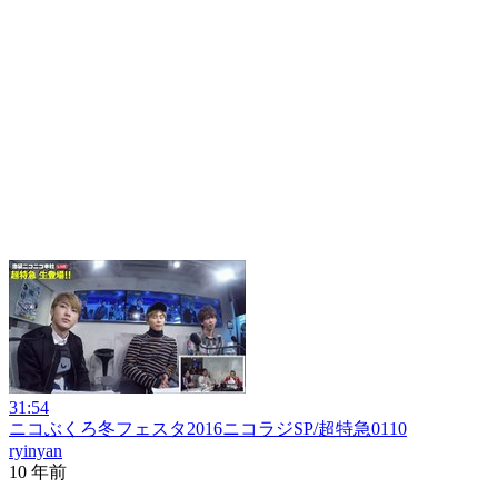
31:54
ニコぶくろ冬フェスタ2016ニコラジSP/超特急0110
ryinyan
10 年前