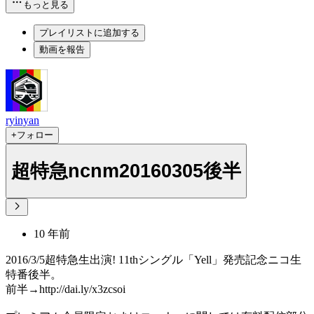
もっと見る
プレイリストに追加する
動画を報告
ryinyan
+フォロー
超特急ncnm20160305後半
10 年前
2016/3/5超特急生出演! 11thシングル「Yell」発売記念ニコ生
特番後半。
前半→http://dai.ly/x3zcsoi