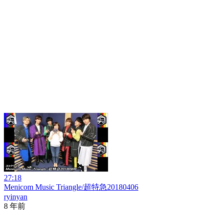
27:18
Menicom Music Triangle/超特急20180406
ryinyan
8 年前