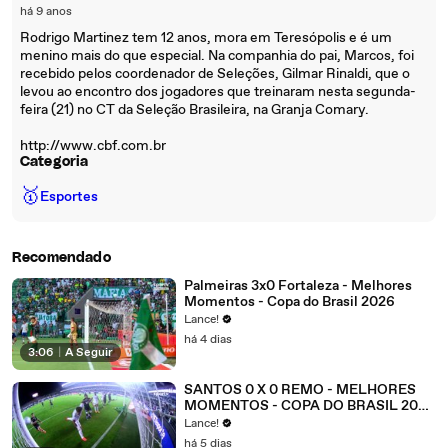
há 9 anos
Rodrigo Martinez tem 12 anos, mora em Teresópolis e é um
menino mais do que especial. Na companhia do pai, Marcos, foi
recebido pelos coordenador de Seleções, Gilmar Rinaldi, que o
levou ao encontro dos jogadores que treinaram nesta segunda-
feira (21) no CT da Seleção Brasileira, na Granja Comary.
http://www.cbf.com.br
Categoria
🥇
Esportes
Recomendado
Palmeiras 3x0 Fortaleza - Melhores
Momentos - Copa do Brasil 2026
Lance!
há 4 dias
3:06
|
A Seguir
SANTOS 0 X 0 REMO - MELHORES
MOMENTOS - COPA DO BRASIL 2026
- OITAVAS DE FINAL - JOGO 1
Lance!
há 5 dias