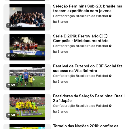
Seleção Feminina Sub-20: brasileiras
trocam experiência com jovens
jogadoras francesas
Confederação Brasileira de Futebol
há 8 anos
1:20
Série D 2018: Ferroviário (CE)
Campeão - Minidocumentário
Confederação Brasileira de Futebol
há 8 anos
6:50
Festival de Futebol do CBF Social faz
sucesso na Vila Belmiro
Confederação Brasileira de Futebol
há 8 anos
2:59
Bastidores da Seleção Feminina: Brasil
2 x 1 Japão
Confederação Brasileira de Futebol
há 8 anos
2:58
Torneio das Nações 2018: confira os