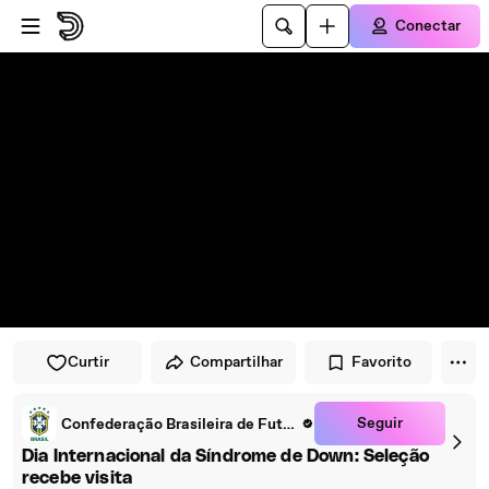
Pular para o player
Ir para o conteúdo principal
Conectar
Curtir
Compartilhar
Favorito
Seguir
Confederação Brasileira de Futebol
Dia Internacional da Síndrome de Down: Seleção
recebe visita