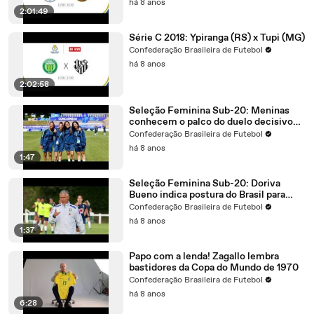
há 8 anos
2:01:49
Série C 2018: Ypiranga (RS) x Tupi (MG)
Confederação Brasileira de Futebol
há 8 anos
2:02:58
Seleção Feminina Sub-20: Meninas
conhecem o palco do duelo decisivo
entre Brasil x Coreia do Norte
Confederação Brasileira de Futebol
há 8 anos
1:47
Seleção Feminina Sub-20: Doriva
Bueno indica postura do Brasil para
duelo decisivo no Mundial
Confederação Brasileira de Futebol
há 8 anos
1:37
Papo com a lenda! Zagallo lembra
bastidores da Copa do Mundo de 1970
Confederação Brasileira de Futebol
há 8 anos
6:28