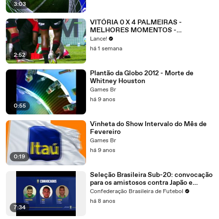
3:03
VITÓRIA 0 X 4 PALMEIRAS -
MELHORES MOMENTOS -
BRASILEIRÃO 2026 - 21ª RODADA
Lance!
há 1 semana
2:52
Plantão da Globo 2012 - Morte de
Whitney Houston
Games Br
há 9 anos
0:55
Vinheta do Show Intervalo do Mês de
Fevereiro
Games Br
há 9 anos
0:19
Seleção Brasileira Sub-20: convocação
para os amistosos contra Japão e
México
Confederação Brasileira de Futebol
há 8 anos
7:34