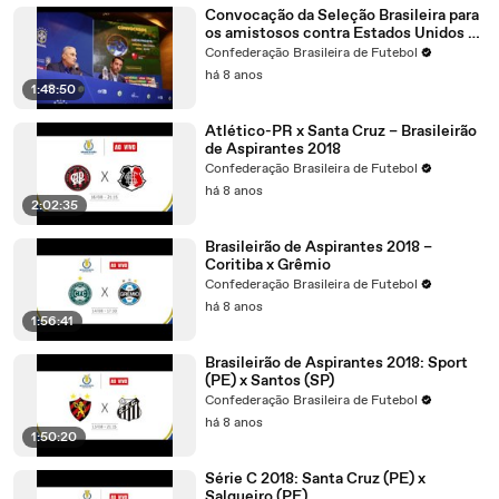
Convocação da Seleção Brasileira para
os amistosos contra Estados Unidos e
El Salvador
Confederação Brasileira de Futebol
há 8 anos
1:48:50
Atlético-PR x Santa Cruz – Brasileirão
de Aspirantes 2018
Confederação Brasileira de Futebol
há 8 anos
2:02:35
Brasileirão de Aspirantes 2018 –
Coritiba x Grêmio
Confederação Brasileira de Futebol
há 8 anos
1:56:41
Brasileirão de Aspirantes 2018: Sport
(PE) x Santos (SP)
Confederação Brasileira de Futebol
há 8 anos
1:50:20
Série C 2018: Santa Cruz (PE) x
Salgueiro (PE)