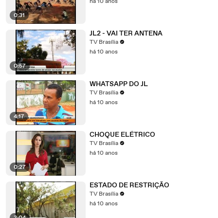
há 10 anos
0:31
JL2 - VAI TER ANTENA
TV Brasília
há 10 anos
0:57
WHATSAPP DO JL
TV Brasília
há 10 anos
4:17
CHOQUE ELÉTRICO
TV Brasília
há 10 anos
0:27
ESTADO DE RESTRIÇÃO
TV Brasília
há 10 anos