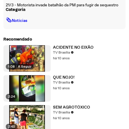
21/3 - Motorista invade batalhão da PM para fugir de sequestro
Categoria
🗞
Notícias
Recomendado
ACIDENTE NO EIXÃO
TV Brasília
há 10 anos
1:08
|
A Seguir
QUE NOJO!
TV Brasília
há 10 anos
2:24
SEM AGROTÓXICO
TV Brasília
há 10 anos
2:45