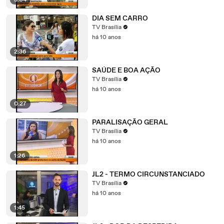
3:04
DIA SEM CARRO
TV Brasília
há 10 anos
2:36
SAÚDE E BOA AÇÃO
TV Brasília
há 10 anos
0:27
PARALISAÇÃO GERAL
TV Brasília
há 10 anos
1:26
JL2 - TERMO CIRCUNSTANCIADO
TV Brasília
há 10 anos
1:45