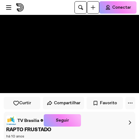
Pular para o player
Ir para o conteúdo principal
Conectar
Curtir
Compartilhar
Favorito
Seguir
TV Brasília
RAPTO FRUSTADO
há 10 anos