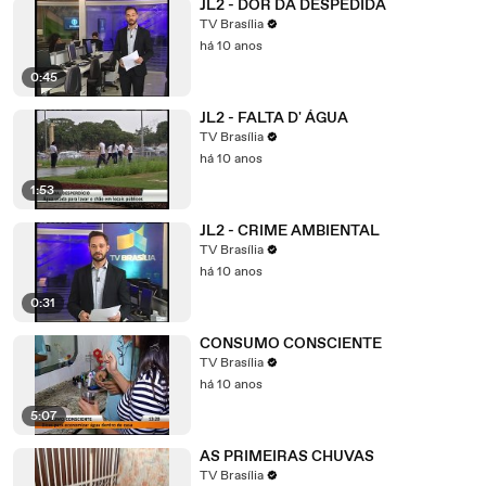
JL2 - DOR DA DESPEDIDA
TV Brasília
há 10 anos
0:45
JL2 - FALTA D' ÁGUA
TV Brasília
há 10 anos
1:53
JL2 - CRIME AMBIENTAL
TV Brasília
há 10 anos
0:31
CONSUMO CONSCIENTE
TV Brasília
há 10 anos
5:07
AS PRIMEIRAS CHUVAS
TV Brasília