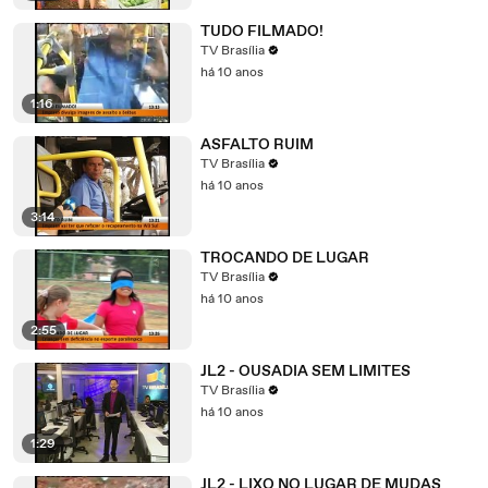
TUDO FILMADO!
TV Brasília
há 10 anos
1:16
ASFALTO RUIM
TV Brasília
há 10 anos
3:14
TROCANDO DE LUGAR
TV Brasília
há 10 anos
2:55
JL2 - OUSADIA SEM LIMITES
TV Brasília
há 10 anos
1:29
JL2 - LIXO NO LUGAR DE MUDAS