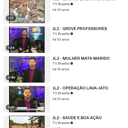
TV Brasília
há 10 anos
1:17
JL2 - GREVE PROFESSORES
TV Brasília
há 10 anos
1:24
JL2 - MULHER MATA MARIDO
TV Brasília
há 10 anos
0:45
JL2 - OPERAÇÃO LAVA-JATO
TV Brasília
há 10 anos
0:51
JL2 - SAÚDE E BOA AÇÃO
TV Brasília