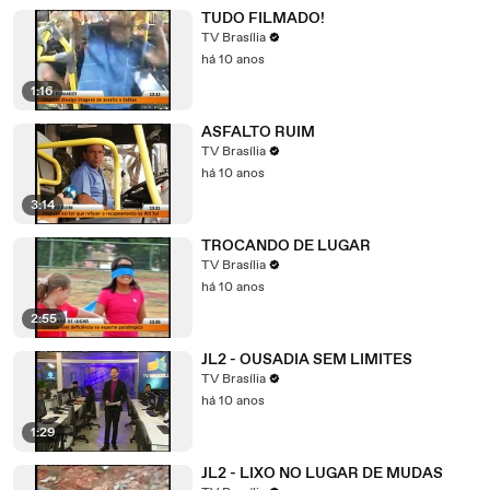
TUDO FILMADO!
TV Brasília
há 10 anos
1:16
ASFALTO RUIM
TV Brasília
há 10 anos
3:14
TROCANDO DE LUGAR
TV Brasília
há 10 anos
2:55
JL2 - OUSADIA SEM LIMITES
TV Brasília
há 10 anos
1:29
JL2 - LIXO NO LUGAR DE MUDAS