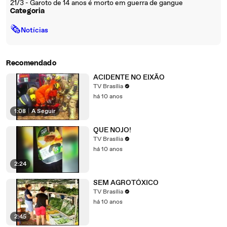
21/3 - Garoto de 14 anos é morto em guerra de gangue
Categoria
🗞
Notícias
Recomendado
ACIDENTE NO EIXÃO
TV Brasília
há 10 anos
1:08
|
A Seguir
QUE NOJO!
TV Brasília
há 10 anos
2:24
SEM AGROTÓXICO
TV Brasília
há 10 anos
2:45