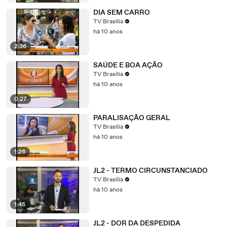
DIA SEM CARRO
TV Brasília
há 10 anos
2:36
SAÚDE E BOA AÇÃO
TV Brasília
há 10 anos
0:27
PARALISAÇÃO GERAL
TV Brasília
há 10 anos
1:26
JL2 - TERMO CIRCUNSTANCIADO
TV Brasília
há 10 anos
1:45
JL2 - DOR DA DESPEDIDA