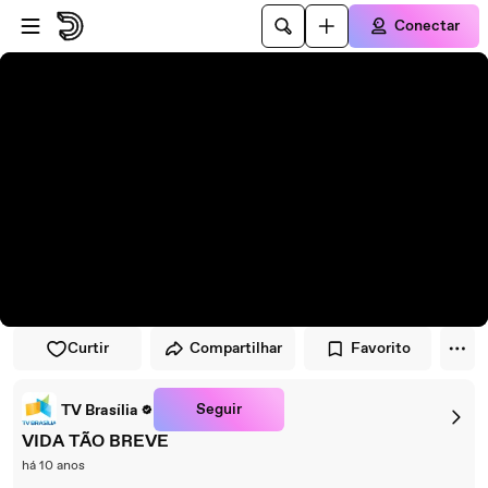
Pular para o player
Ir para o conteúdo principal
Conectar
Curtir
Compartilhar
Favorito
Seguir
TV Brasília
VIDA TÃO BREVE
há 10 anos