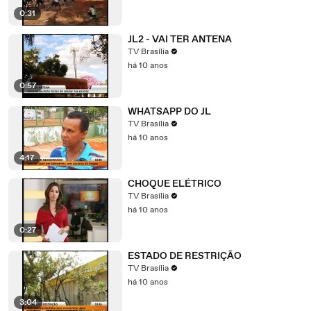
0:31
JL2 - VAI TER ANTENA
TV Brasília
há 10 anos
0:57
WHATSAPP DO JL
TV Brasília
há 10 anos
4:17
CHOQUE ELÉTRICO
TV Brasília
há 10 anos
0:27
ESTADO DE RESTRIÇÃO
TV Brasília
há 10 anos
3:04