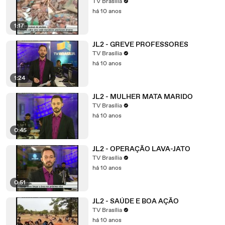
TV Brasília
há 10 anos
1:17
JL2 - GREVE PROFESSORES
TV Brasília
há 10 anos
1:24
JL2 - MULHER MATA MARIDO
TV Brasília
há 10 anos
0:45
JL2 - OPERAÇÃO LAVA-JATO
TV Brasília
há 10 anos
0:51
JL2 - SAÚDE E BOA AÇÃO
TV Brasília
há 10 anos