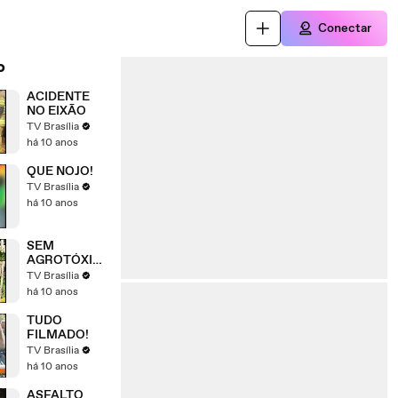
Conectar
o
ACIDENTE
NO EIXÃO
TV Brasília
há 10 anos
QUE NOJO!
TV Brasília
há 10 anos
SEM
AGROTÓXIC
O
TV Brasília
há 10 anos
TUDO
FILMADO!
TV Brasília
há 10 anos
ASFALTO