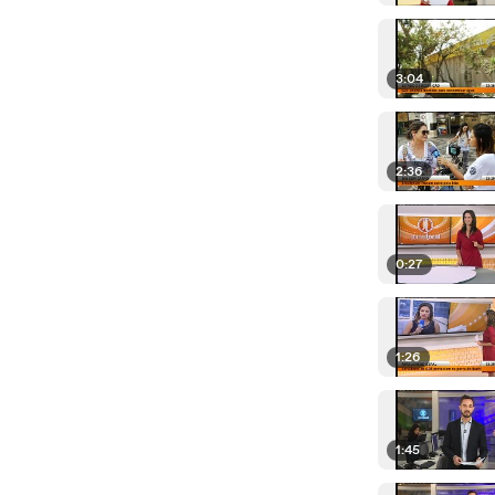
3:04
2:36
0:27
1:26
1:45