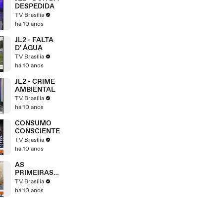
DESPEDIDA
TV Brasília
há 10 anos
JL2 - FALTA
D' ÁGUA
TV Brasília
há 10 anos
JL2 - CRIME
AMBIENTAL
TV Brasília
há 10 anos
CONSUMO
CONSCIENTE
TV Brasília
há 10 anos
AS
PRIMEIRAS
CHUVAS
TV Brasília
há 10 anos