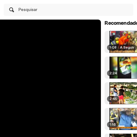
Pesquisar
Recomendad
1:08
|
A Seguir
2:24
2:45
1:16