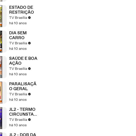
ESTADO DE
RESTRIÇÃO
TV Brasília
há 10 anos
DIA SEM
CARRO
TV Brasília
há 10 anos
SAÚDE E BOA
AÇÃO
TV Brasília
há 10 anos
PARALISAÇÃ
O GERAL
TV Brasília
há 10 anos
JL2 - TERMO
CIRCUNSTAN
CIADO
TV Brasília
há 10 anos
JL2 - DOR DA