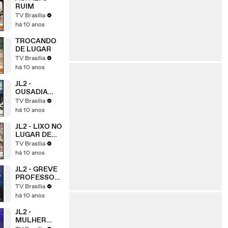
RUIM
TV Brasília
há 10 anos
TROCANDO
DE LUGAR
TV Brasília
há 10 anos
JL2 -
OUSADIA
SEM LIMITES
TV Brasília
há 10 anos
JL2 - LIXO NO
LUGAR DE
MUDAS
TV Brasília
há 10 anos
JL2 - GREVE
PROFESSOR
ES
TV Brasília
há 10 anos
JL2 -
MULHER