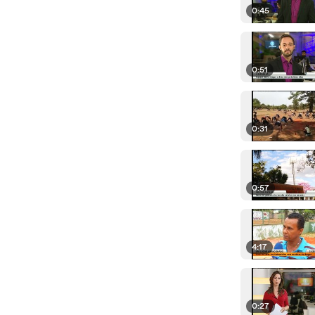
0:45
0:51
0:31
0:57
4:17
0:27