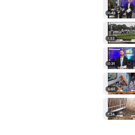
0:45
1:53
0:31
5:07
1:34