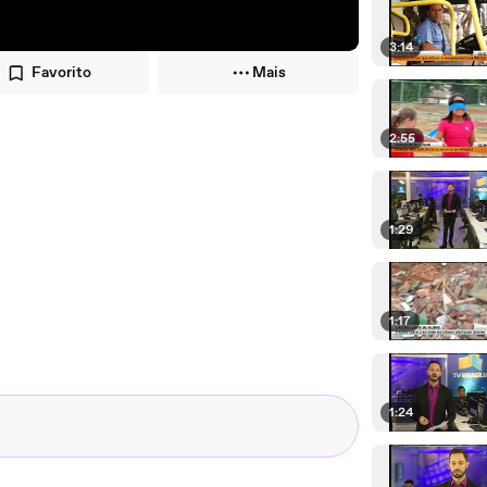
3:14
Favorito
Mais
2:55
1:29
1:17
1:24