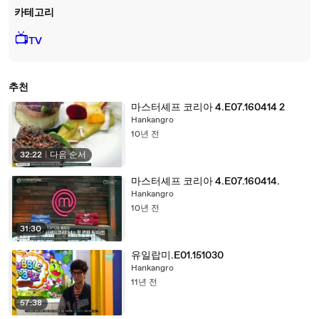
카테고리
📺
TV
추천
마스터셰프 코리아 4.E07.160414 2
Hankangro
10년 전
32:22
|
다음 순서
마스터셰프 코리아 4.E07.160414.
Hankangro
10년 전
31:30
유일랍미.E01.151030
Hankangro
11년 전
57:38