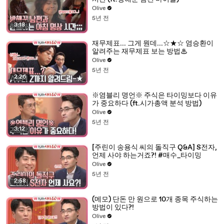
Olive
5년 전
3:18
재무제표... 그게 뭔데...☆★☆ 염승환이
알려주는 재무제표 보는 방법♨
Olive
5년 전
2:26
※염블리 명언※ 주식은 타이밍보다 이유
가 중요하다 (ft.시가총액 분석 방법)
Olive
5년 전
3:12
[주린이 송용식 씨의 돌직구 Q&A] S전자,
언제 사야 하는거죠?! #매수_타이밍
Olive
5년 전
2:58
(메모) 단돈 만 원으로 10개 종목 주식하는
방법이 있다?!
Olive