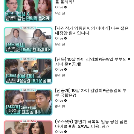
을 올려라!
Olive
5년 전
1:40
[사진작가 양동민씨의 이야기] 나는 젊은
대장암 환자입니다.
Olive
5년 전
4:10
[단독] 10살 차이 김영희♥윤승열 부부의 ♥
자녀 운♥ 공개!
Olive
5년 전
2:28
[선공개] 10살 차이 김영희♥윤승열의 부
부 궁합은?!
Olive
5년 전
3:00
(쏘스윗♥) 갱년기 극복의 일등 공신 남편
마이클 #총_SAVE_비용_공개
Olive