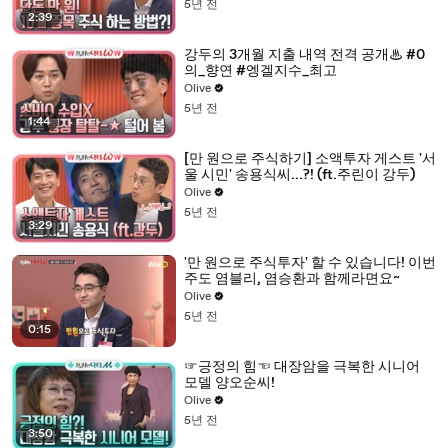
5년 전
2:39
강두의 3개월 지출 내역 전격 공개♨ #0
의_향연 #엥겔지수_최고
Olive
5년 전
1:44
[만 원으로 주식하기] 소액투자 게스트 '서
울 시민' 송용식씨...?! (ft.주린이 강두)
Olive
5년 전
3:29
'만 원으로 주식투자' 할 수 있습니다! 이번
주도 염블리, 염승환과 함께라면요~
Olive
5년 전
0:15
☞긍정의 힘☜ 대장암을 극복한 시니어
모델 양오순씨!
Olive
5년 전
3:50