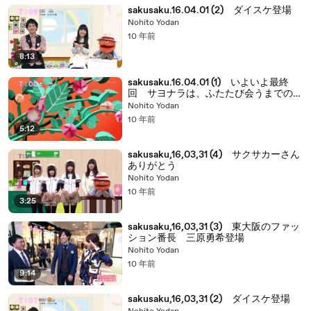
sakusaku.16.04.01 (2) ダイスケ登場
Nohito Yodan
10 年前
8:13
sakusaku.16.04.01 (1) いよいよ最終
回 サヨナラは、ふたたび会うまでの遠
い約束でございます
Nohito Yodan
10 年前
5:12
sakusaku,16,03,31 (4) サクサカーさん
ありがとう
Nohito Yodan
10 年前
3:25
sakusaku,16,03,31 (3) 東大阪のファッ
ション番長 三原勇希登場
Nohito Yodan
10 年前
9:14
sakusaku,16,03,31 (2) ダイスケ登場