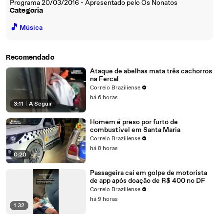
Programa 20/03/2016 - Apresentado pelo Os Nonatos
Categoria
🎵
Música
Recomendado
Ataque de abelhas mata três cachorros
na Fercal
Correio Braziliense
há 6 horas
3:11
|
A Seguir
Homem é preso por furto de
combustível em Santa Maria
Correio Braziliense
há 8 horas
0:20
Passageira cai em golpe de motorista
de app após doação de R$ 400 no DF
Correio Braziliense
há 9 horas
1:32