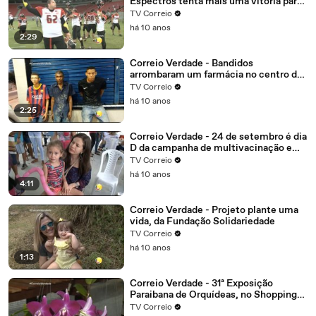
Espectros tenta mais uma vitória para
garantir vantagem
TV Correio
há 10 anos
2:29
Correio Verdade - Bandidos
arrombaram um farmácia no centro de
Campina Grande, o alarme disparou
TV Correio
eles não tiveram tempo de correr e
há 10 anos
foram presos.
2:25
Correio Verdade - 24 de setembro é dia
D da campanha de multivacinação em
João Pessoa
TV Correio
há 10 anos
4:11
Correio Verdade - Projeto plante uma
vida, da Fundação Solidariedade
TV Correio
há 10 anos
1:13
Correio Verdade - 31ª Exposição
Paraibana de Orquídeas, no Shopping
Tambiá
TV Correio