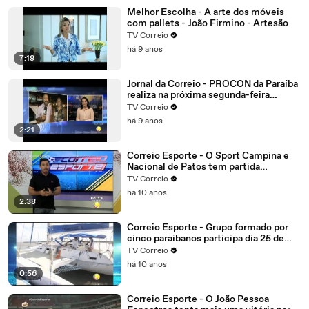
Melhor Escolha - A arte dos móveis
com pallets - João Firmino - Artesão
TV Correio
há 9 anos
7:19
Jornal da Correio - PROCON da Paraíba
realiza na próxima segunda-feira
mutirão online para negociação de
TV Correio
dívidas
há 9 anos
2:21
Correio Esporte - O Sport Campina e
Nacional de Patos tem partida
importante.
TV Correio
há 10 anos
2:38
Correio Esporte - Grupo formado por
cinco paraibanos participa dia 25 de
setembro da edição 2016 da regata
TV Correio
refeno, considerada uma das maiores
há 10 anos
do Brasil
0:56
Correio Esporte - O João Pessoa