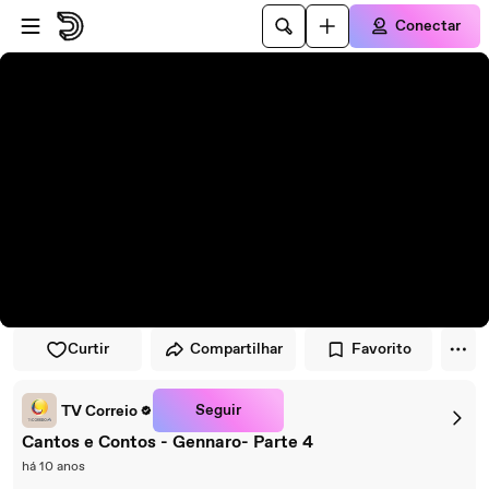
Pular para o player
Ir para o conteúdo principal
Conectar
Curtir
Compartilhar
Favorito
Seguir
TV Correio
Cantos e Contos - Gennaro- Parte 4
há 10 anos