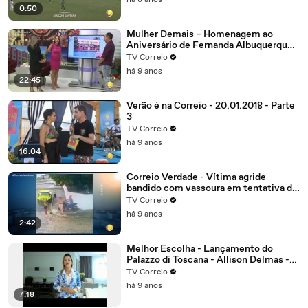
há 8 anos
0:50
Mulher Demais – Homenagem ao
Aniversário de Fernanda Albuquerque.
Parte 4
TV Correio
há 9 anos
22:45
Verão é na Correio - 20.01.2018 - Parte
3
TV Correio
há 9 anos
16:04
Correio Verdade - Vítima agride
bandido com vassoura em tentativa de
assalto no bairro dos Estados
TV Correio
há 9 anos
2:42
Melhor Escolha - Lançamento do
Palazzo di Toscana - Allison Delmas -
Sócio diretor
TV Correio
há 9 anos
7:18