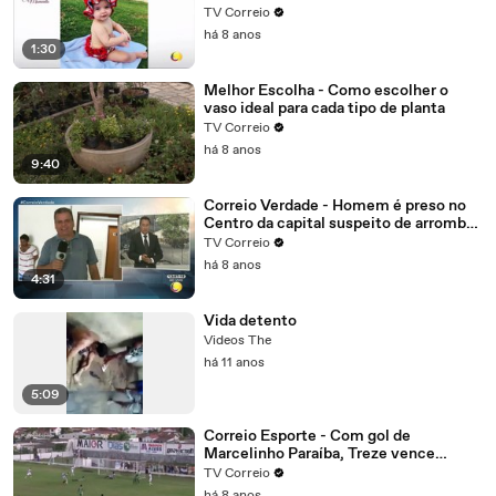
TV Correio
há 8 anos
1:30
Melhor Escolha - Como escolher o
vaso ideal para cada tipo de planta
TV Correio
há 8 anos
9:40
Correio Verdade - Homem é preso no
Centro da capital suspeito de arrombar
uma casa
TV Correio
há 8 anos
4:31
Vida detento
Videos The
há 11 anos
5:09
Correio Esporte - Com gol de
Marcelinho Paraíba, Treze vence
Nacional de Patos, alivia a crise e abre
TV Correio
vantagem na liderança do grupo B