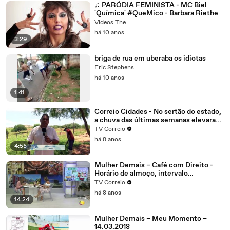
♫ PARÓDIA FEMINISTA - MC Biel
'Química' #QueMico - Barbara Riethe
Videos The
há 10 anos
3:29
briga de rua em uberaba os idiotas
Eric Stephens
há 10 anos
1:41
Correio Cidades - No sertão do estado,
a chuva das últimas semanas elevaram
o nível dos reservatórios na região de
TV Correio
Patos.
há 8 anos
4:55
Mulher Demais – Café com Direito -
Horário de almoço, intervalo
interjornada tudo isso é direito do
TV Correio
trabalhador, mas com algumas regras
há 8 anos
14:24
Mulher Demais – Meu Momento –
14.03.2018