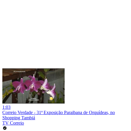
1:03
Correio Verdade - 31ª Exposição Paraibana de Orquídeas, no
Shopping Tambiá
TV Correio