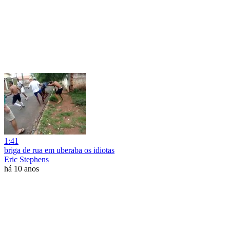
1:41
briga de rua em uberaba os idiotas
Eric Stephens
há 10 anos