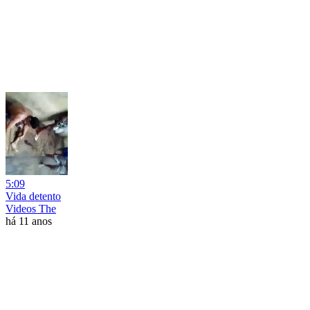
5:09
Vida detento
Videos The
há 11 anos