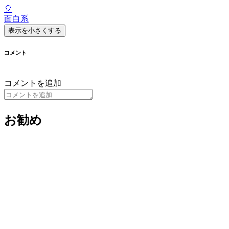
🎈
面白系
表示を小さくする
コメント
コメントを追加
お勧め