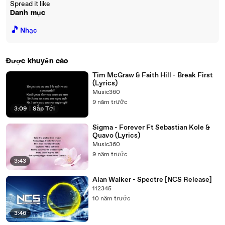
Spread it like
Danh mục
🎵
Nhạc
Được khuyến cáo
Tim McGraw & Faith Hill - Break First
(Lyrics)
Music360
9 năm trước
3:09
|
Sắp Tới
Sigma - Forever Ft Sebastian Kole &
Quavo (Lyrics)
Music360
9 năm trước
3:43
Alan Walker - Spectre [NCS Release]
112345
10 năm trước
3:46