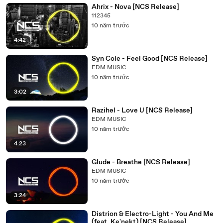
Ahrix - Nova [NCS Release]
112345
10 năm trước
4:42
Syn Cole - Feel Good [NCS Release]
EDM MUSIC
10 năm trước
3:02
Razihel - Love U [NCS Release]
EDM MUSIC
10 năm trước
4:23
Glude - Breathe [NCS Release]
EDM MUSIC
10 năm trước
3:24
Distrion & Electro-Light - You And Me
(feat. Ke'nekt) [NCS Release]