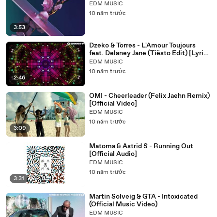
EDM MUSIC
10 năm trước
3:53
Dzeko & Torres - L'Amour Toujours
feat. Delaney Jane (Tiësto Edit) [Lyric
Video]
EDM MUSIC
10 năm trước
2:46
OMI - Cheerleader (Felix Jaehn Remix)
[Official Video]
EDM MUSIC
10 năm trước
3:09
Matoma & Astrid S - Running Out
[Official Audio]
EDM MUSIC
10 năm trước
3:31
Martin Solveig & GTA - Intoxicated
(Official Music Video)
EDM MUSIC