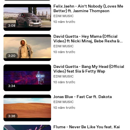
Felix Jaehn - Ain’t Nobody (Loves Me
Better) ft. Jasmine Thompson
EDM MUSIC
10 năm trước
3:08
David Guetta - Hey Mama (Official
Video) ft Nicki Minaj, Bebe Rexha &
Afrojack
EDM MUSIC
10 năm trước
3:20
David Guetta - Bang My Head (Official
Video) feat Sia & Fetty Wap
EDM MUSIC
10 năm trước
3:34
Jonas Blue - Fast Car ft. Dakota
EDM MUSIC
10 năm trước
3:36
Flume - Never Be Like You feat. Kai