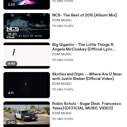
10 năm trước
2:23
NCS- The Best of 2015 [Album Mix]
EDM MUSIC
10 năm trước
16:20
Big Gigantic - The Little Things ft.
Angela McCluskey (Official Lyric
Video)
EDM MUSIC
10 năm trước
4:46
Skrillex and Diplo - -Where Are Ü Now-
with Justin Bieber (Official Video)
EDM MUSIC
10 năm trước
4:11
Robin Schulz - Sugar (feat. Francesco
Yates) (OFFICIAL MUSIC VIDEO)
EDM MUSIC
10 năm trước
3:43