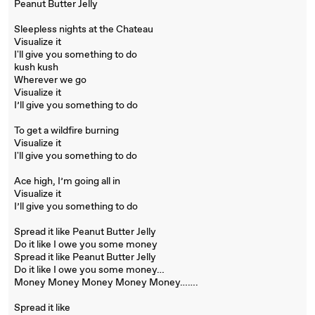
Peanut Butter Jelly
Sleepless nights at the Chateau
Visualize it
I'll give you something to do
kush kush
Wherever we go
Visualize it
I’ll give you something to do
To get a wildfire burning
Visualize it
I'll give you something to do
Ace high, I’m going all in
Visualize it
I’ll give you something to do
Spread it like Peanut Butter Jelly
Do it like I owe you some money
Spread it like Peanut Butter Jelly
Do it like I owe you some money…
Money Money Money Money Money…….
Spread it like