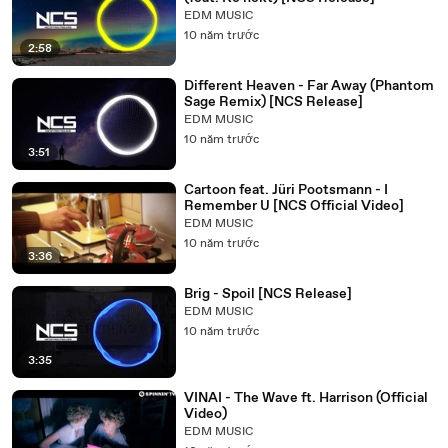
EDM MUSIC
10 năm trước
2:58
Different Heaven - Far Away (Phantom
Sage Remix) [NCS Release]
EDM MUSIC
10 năm trước
3:51
Cartoon feat. Jüri Pootsmann - I
Remember U [NCS Official Video]
EDM MUSIC
10 năm trước
3:36
Brig - Spoil [NCS Release]
EDM MUSIC
10 năm trước
3:35
VINAI - The Wave ft. Harrison (Official
Video)
EDM MUSIC