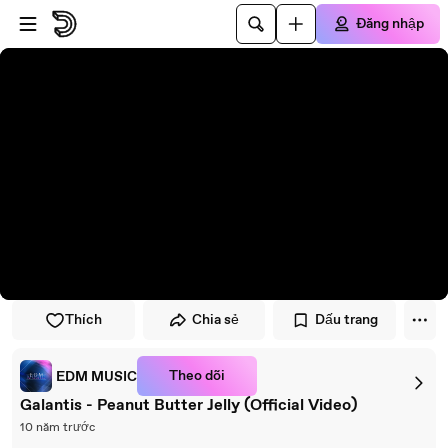
Đi đến trình phát
Đi đến nội dung chính
Đăng nhập
Thích
Chia sẻ
Dấu trang
Theo dõi
EDM MUSIC
Galantis - Peanut Butter Jelly (Official Video)
10 năm trước