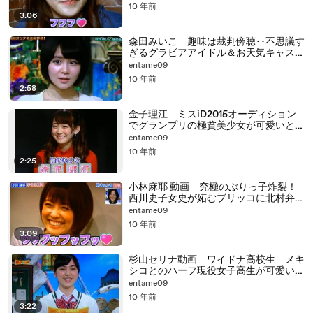
idol）
10 年前
3:06
森田みいこ 趣味は裁判傍聴･･不思議す
ぎるグラビアアイドル＆お天気キャスタ
ーww （miiko morita Japanese
entame09
gravure idol）
10 年前
2:58
金子理江 ミスiD2015オーディション
でグランプリの極貧美少女が可愛いと話
題にw （rie kaneko Japanese idol）
entame09
10 年前
2:25
小林麻耶 動画 究極のぶりっ子炸裂！
西川史子女史が妬むブリッコに北村弁護
士はもうメロメロ☆ （Female
entame09
announcer mami sugino）
10 年前
3:09
杉山セリナ動画 ワイドナ高校生 メキ
シコとのハーフ現役女子高生が可愛いと
話題にww （serina sugiyama Japanese
entame09
fashion model）
10 年前
3:22