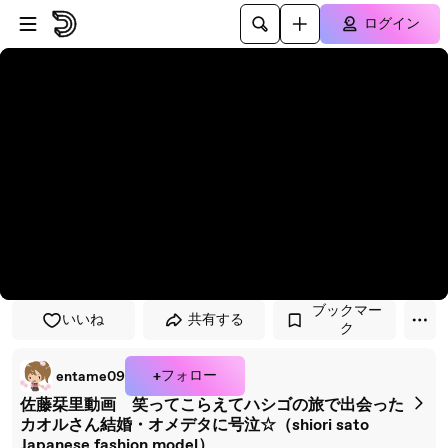
プレイヤーにスキップ
メインコンテンツにスキップ
ログイン
ブックマー
いいね
共有する
ク
+フォロー
entame09
佐藤栞里動画 笑ってこらえてハシゴの旅で出会った
カオルさん結婚・オメデタに号泣☆（shiori sato
Japanese fashion model）