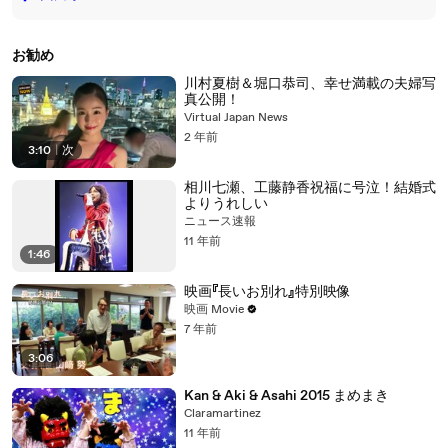
お勧め
川村夏樹＆堀口恭司、幸せ満載の夫婦写
真公開！
Virtual Japan News
2 年前
3:10
|
次
相川七瀬、工藤静香祝福に号泣！結婚式
よりうれしい
ニュース速報
11 年前
1:46
映画『長いお別れ』特別映像
映画 Movie
7 年前
3:06
Kan & Aki & Asahi 2015 まめまき
Claramartinez
11 年前