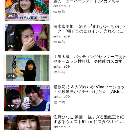
題のニューハーフアイドル「カマちゃん
倶楽部」が可愛い☆
entame09
10 年前
3:02
清水富美加 朝ドラ「まれ」ぶっちゃけト
ーク 「朝ドラのヒロイン、売れるじゃ
なですか」ワロたw （fumika shmizu
entame09
Japanese actress）
10 年前
2:57
土屋太鳳 バッティングセンターであわ
やホームラン性打球！身体能力スゴすぎ
ww (tao tutiya Japanese actress）
entame09
10 年前
3:14
指原莉乃 ＆大関れいか Vineツーショッ
ト６秒動画がメチャうけた☆ （AKB
rino sashihara Japanese idol）
entame09
10 年前
2:31
佐野ひなこ 動画 強すぎる遊戯王と細
すぎるウエスト51ｃｍにスタジオビック
リ☆ （hinako sano Japanese gravure
entame09