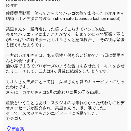
10 年前
佐藤栞里動画 笑ってこらえてハシゴの旅で出会ったカオルさん
結婚・オメデタに号泣☆（shiori sato Japanese fashion model）
栞里さんを一躍有名にした笑ってこらえてハシゴの旅。
今までバラエティに出たことがなく、初めてのロケで緊張・不安
がいっぱいの時出会ったカオルさんと意気投合し、その後は緊張
もほぐれたようです。
一方のカオルさんは、ある男性と付き合い始めてた当日に栞里さ
んと出会います。
酒の席でまるでプロポーズのような告白をさせたり、キスをさせ
たりし、そして、二人は4ヶ月後に結婚をしたようです。
カオリさん夫婦にとっては、栞里さんが愛のキューピットになっ
たわけです。
さらに、カオリさんは5月の終わりに男の子を出産。
産後ということもあり、スタジオのは来れなかった代わりにビデ
オメッセージが紹介され、栞里さんは、涙、涙でした。
そして、スタジオもこのエピソードに感動でした。
カテゴリ
🎈
面白系