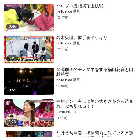
ハロプロ腕相撲頂上決戦
hello nice 動画
10 年前
0:46
鈴木愛理、握手会ドッキリ
hello nice 動画
10 年前
3:19
金澤朋子のモノマネをする福田花音と田
村芽実
hello nice 動画
10 年前
0:52
中村アン 有吉に胸の大きさを突っ込ま
れ、ぶち切れる！！
Jameeroma
11 年前
2:23
たけうち亜美 指原莉乃に似ていると話