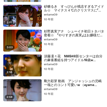
砂糖るき すっぴんが残念すぎるアイド
ル☆ マイナス４℃のクリスマスに「ふ
んどしダンス」がネットで話題にｗｗ
entame09
10 年前
2:11
杉野真実アナ シューイチ初日トタバタ
密着☆ 「やりすぎの真実」はお嬢様だけ
ど天然だったw （Female announcer
entame09
mami sugino）
10 年前
3:03
須藤凜々花 NMB48新センターは自分
の麻雀番組を持つアイドル18歳w
（ririka sutou Japanese idol）
entame09
10 年前
2:16
剛力彩芽 動画 アンジャッシュの児嶋
一哉とのコント可愛いw （ayame
gouriki Japanese actress）
entame09
10 年前
2:58