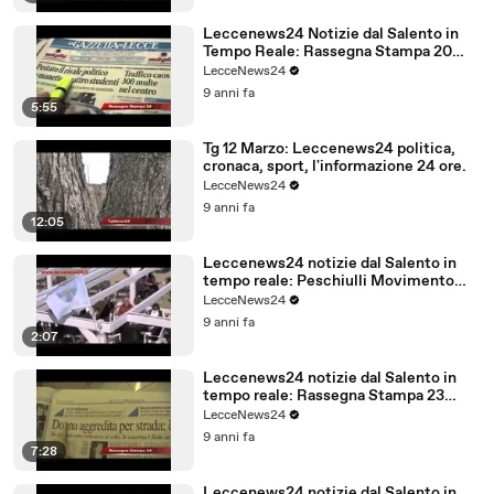
Leccenews24 Notizie dal Salento in
Tempo Reale: Rassegna Stampa 20
Marzo
LecceNews24
9 anni fa
5:55
Tg 12 Marzo: Leccenews24 politica,
cronaca, sport, l'informazione 24 ore.
LecceNews24
9 anni fa
12:05
Leccenews24 notizie dal Salento in
tempo reale: Peschiulli Movimento
Regione Salento
LecceNews24
9 anni fa
2:07
Leccenews24 notizie dal Salento in
tempo reale: Rassegna Stampa 23
Febbraio
LecceNews24
9 anni fa
7:28
Leccenews24 notizie dal Salento in