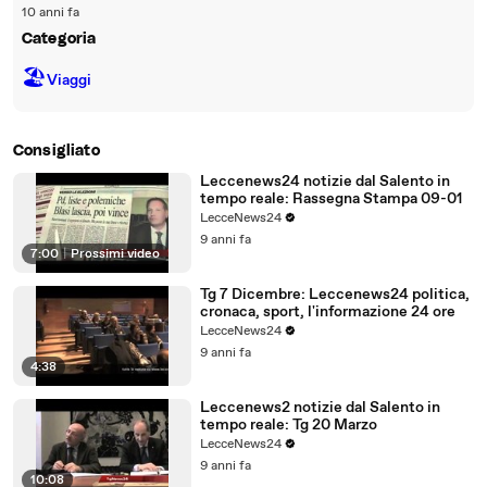
10 anni fa
Categoria
🏖
Viaggi
Consigliato
Leccenews24 notizie dal Salento in
tempo reale: Rassegna Stampa 09-01
LecceNews24
9 anni fa
7:00
|
Prossimi video
Tg 7 Dicembre: Leccenews24 politica,
cronaca, sport, l'informazione 24 ore
LecceNews24
9 anni fa
4:38
Leccenews2 notizie dal Salento in
tempo reale: Tg 20 Marzo
LecceNews24
9 anni fa
10:08