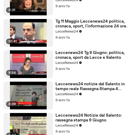
LecceNews24
9 anni fa
9:31
Tg 11 Maggio Leccenews24 politica,
cronaca, sport, l'informazione 24 ore.
LecceNews24
9 anni fa
10:41
Leccenews24 Tg 8 Giugno: politica,
cronaca, sport da Lecce e Salento
LecceNews24
9 anni fa
8:24
Leccenews24 notizie dal Salento in
tempo reale Rassegna Stampa 4
Giugno
LecceNews24
9 anni fa
8:39
Leccenews24 Notizie dal Salento:
rassegna stampa 9 Giugno
LecceNews24
9 anni fa