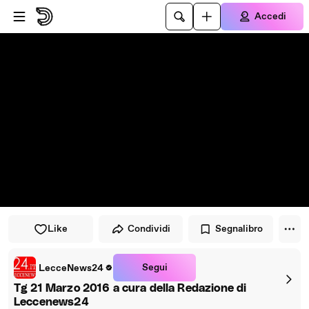
Vai al lettore
Passa al contenuto principale
Accedi
Like
Condividi
Segnalibro
Segui
LecceNews24
Tg 21 Marzo 2016 a cura della Redazione di
Leccenews24