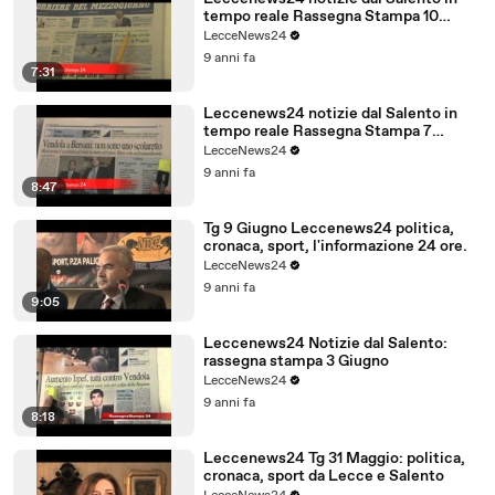
tempo reale Rassegna Stampa 10
Giugno
LecceNews24
9 anni fa
7:31
Leccenews24 notizie dal Salento in
tempo reale Rassegna Stampa 7
Giugno
LecceNews24
9 anni fa
8:47
Tg 9 Giugno Leccenews24 politica,
cronaca, sport, l'informazione 24 ore.
LecceNews24
9 anni fa
9:05
Leccenews24 Notizie dal Salento:
rassegna stampa 3 Giugno
LecceNews24
9 anni fa
8:18
Leccenews24 Tg 31 Maggio: politica,
cronaca, sport da Lecce e Salento