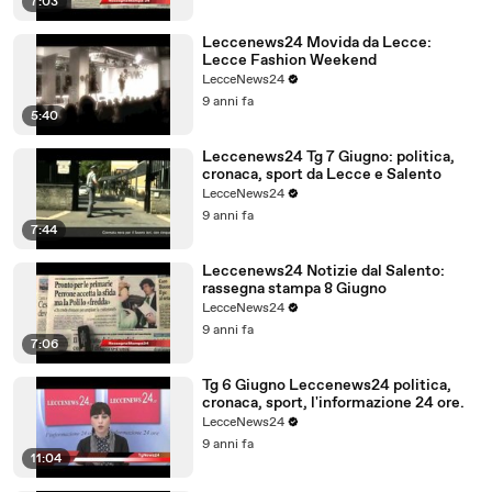
7:03
Leccenews24 Movida da Lecce:
Lecce Fashion Weekend
LecceNews24
9 anni fa
5:40
Leccenews24 Tg 7 Giugno: politica,
cronaca, sport da Lecce e Salento
LecceNews24
9 anni fa
7:44
Leccenews24 Notizie dal Salento:
rassegna stampa 8 Giugno
LecceNews24
9 anni fa
7:06
Tg 6 Giugno Leccenews24 politica,
cronaca, sport, l'informazione 24 ore.
LecceNews24
9 anni fa
11:04