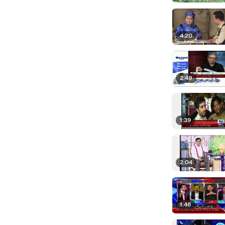
4:20
2:49
1:39
2:04
1:46