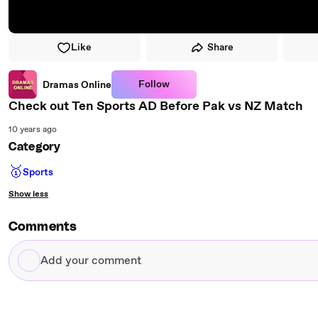
Like
Share
Follow
Dramas Online
Check out Ten Sports AD Before Pak vs NZ Match
10 years ago
Category
🥇
Sports
Show less
Comments
Add
your
comment