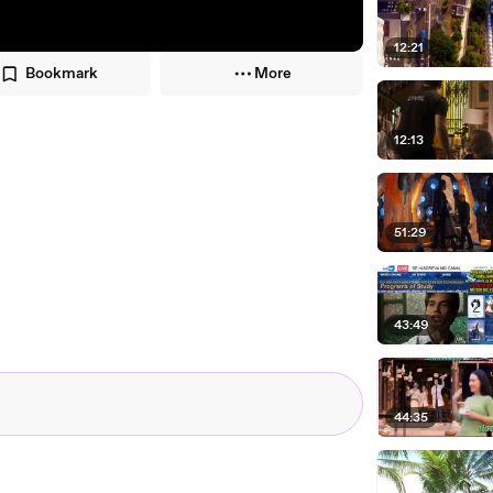
12:21
Bookmark
More
12:13
51:29
43:49
44:35