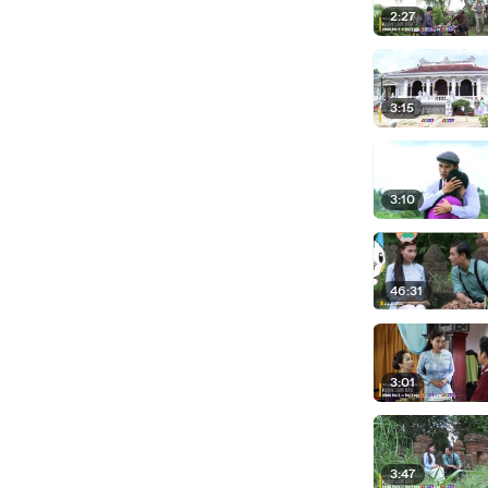
2:27
3:15
3:10
46:31
3:01
3:47