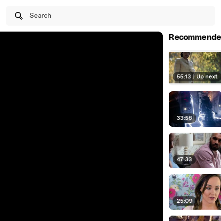
Search
Recommende
55:13
|
Up next
33:56
47:33
25:09