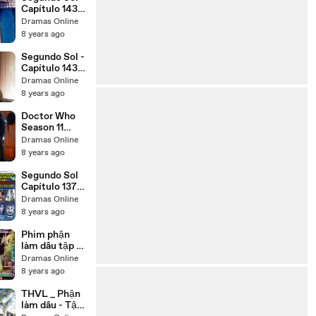
Capítulo 143
Parte 3 Sexta
Dramas Online
Feira 26/ 10
8 years ago
/2018 HD
Segundo Sol -
Capítulo 143
Parte 4 -
Dramas Online
Sexta Feira
8 years ago
26/ 10 /2018 -
HD
Doctor Who
Season 11
Episode 3
Dramas Online
Rosa
8 years ago
Segundo Sol
Capítulo 137
Completo
Dramas Online
Sexta Feira
8 years ago
HD
Phim phận
làm dâu tập 21
THVL1 Việt
Dramas Online
Nam Trọn Bộ
8 years ago
(2018)
THVL _ Phận
làm dâu - Tập