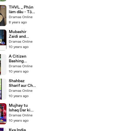
về phía mình
để có thêm
THVL _ Phận
đồng minh
làm dâu - Tập
bên ngoài-
20[a] - Tài kết
Dramas Online
s3E-tWA9ovI
tội Tú cắt xén
8 years ago
tiền bạc của
cửa hàng gạo-
Mubashir
VhNuqRwqo0
Zaidi and
o
Zarar Khoro's
Dramas Online
funny
10 years ago
comments on
budget
A Citizen
Bashing
PMLN Govt
Dramas Online
And Nawaz
10 years ago
Sharif After
Budget - Khud
Shahbaz
Ye Marra Ni
Sharif aur Ch.
Apna Dil
Nisar ki G.
Dramas Online
Change
Raheel Sharif
10 years ago
Karwane
se Mulakaat
Chala Giya
aur Extension
Mujhay tu
ki offer per
Ishaq Dar ki
PML-N mein
taqreer
Dramas Online
Ikhtalafaat ki
suntay suntay
10 years ago
Mukhba
neend aa gai-
critical
Kya India,