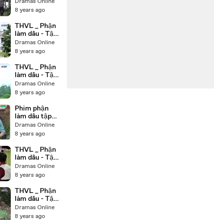
23- Phát dụ dỗ
Dramas Online
Tài dính vào
8 years ago
việc làm ăn
bất chính-
THVL _ Phận
c0VeSN38KA
làm dâu - Tập
8
22 - Bà Hội
Dramas Online
đồng và
8 years ago
Phụng đau
lòng khi thấy
THVL _ Phận
cháu mình bị
làm dâu - Tập
thương-
21 - Dung oán
Dramas Online
hEk7CvdYtJQ
trách đứa con
8 years ago
trong bụng
khiến cho
Phim phận
Phát tránh né
làm dâu tập
mình-
20 THVL1 Việt
Dramas Online
9dvF3il64XY
Nam Trọn Bộ
8 years ago
(2018)
THVL _ Phận
làm dâu - Tập
20[c] - Phát
Dramas Online
báo cáo với
8 years ago
mẹ con Phụng
việc đã thủ
THVL _ Phận
tiêu Thái
làm dâu - Tập
20[b] - Phát
Dramas Online
kết nạp Thái
8 years ago