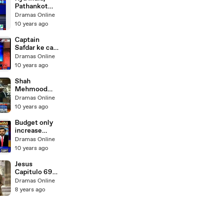
analysis of Ali
Pathankot
Nasir analyst
issue se
Dramas Online
Pakistan ko
10 years ago
clear kr k
benefits lenay
Captain
ja rha hai?
Safdar ke case
Listen to
ka kuch nahi
Dramas Online
Ahmad
hoga per mein
10 years ago
Qureshi
Khwaja Asif
aur Khwaja
Shah
Saad Rafique
Mehmood
ko out hote
Qureshi
Dramas Online
daikh raha hon
Media Talk
10 years ago
- Sheik
After Budget
Session
Budget only
increase
corruption
Dramas Online
among people
10 years ago
- Iqrar ul Haq's
interaction
Jesus
with Lahore
Capitulo 69
traders
Completo HD
Dramas Online
8 years ago