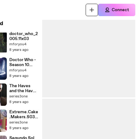
Connect
d
doctor_who_2
005.11x03
mforyou4
8 years ago
Doctor Who -
Season 10
Episode 13 -
mforyou4
The
8 years ago
Doctors.S10.E
13 - Part 02
The Haves
and the Have
Nots -
series3one
S05E28
8 years ago
Extreme.Cake
.Makers.S03E
14
series3one
8 years ago
Segundo Sol