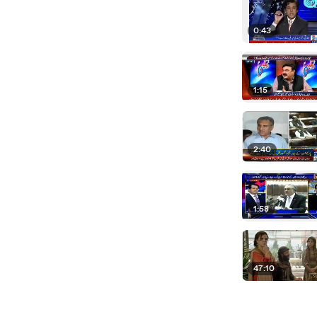
0:43
1:15
2:40
1:58
47:10