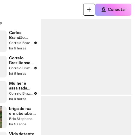
Conectar
o
Carlos
Brandão
projeta vitória
Correio Braziliense
no primeiro
há 6 horas
turno no
Maranhão
Correio
Braziliense
realiza
Correio Braziliense
sabatina com
há 6 horas
candidatos ao
GDF em 11 de
Mulher é
agosto
assaltada
embaixo de
Correio Braziliense
prédio no
há 8 horas
Sudoeste
briga de rua
em uberaba os
idiotas
Eric Stephens
há 10 anos
Vida detento