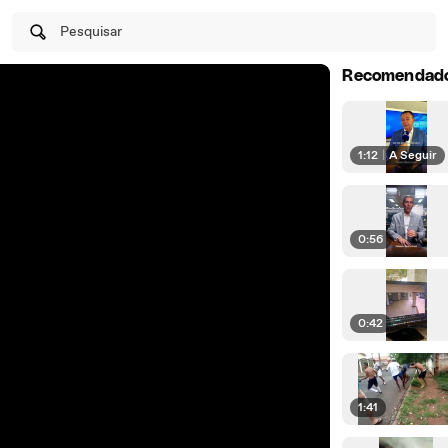
Pesquisar
Recomendad
1:12
|
A Seguir
0:56
0:42
1:41