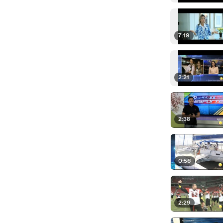
7:19
2:21
2:38
0:56
2:29