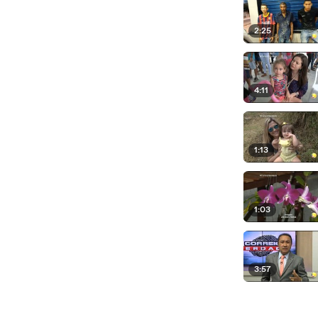
2:25
4:11
1:13
1:03
3:57