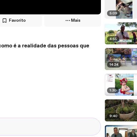
5:09
Favorito
Mais
4:55
 como é a realidade das pessoas que
14:24
1:30
9:40