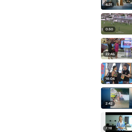
4:31
0:50
22:45
16:04
2:42
7:18