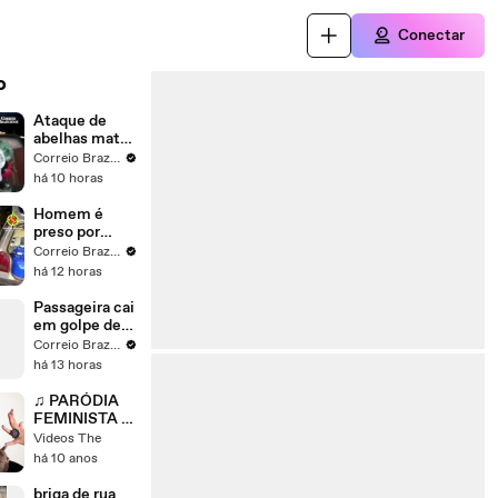
Conectar
o
Ataque de
abelhas mata
três cachorros
Correio Braziliense
na Fercal
há 10 horas
Homem é
preso por
furto de
Correio Braziliense
combustível
há 12 horas
em Santa
Maria
Passageira cai
em golpe de
motorista de
Correio Braziliense
app após
há 13 horas
doação de R$
400 no DF
♫ PARÓDIA
FEMINISTA -
MC Biel
Videos The
'Química'
há 10 anos
#QueMico -
Barbara
briga de rua