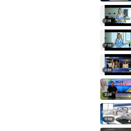
7:18
7:19
2:21
2:38
0:56