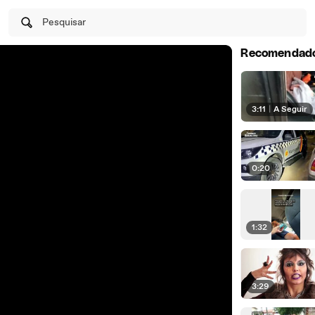
Pesquisar
Recomendad
3:11
|
A Seguir
0:20
1:32
3:29