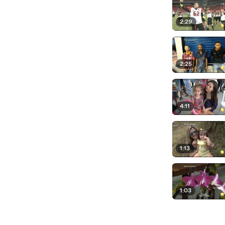
2:29
2:25
4:11
1:13
1:03