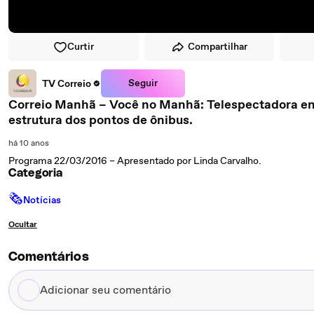
Curtir
Compartilhar
Seguir
TV Correio
Correio Manhã – Você no Manhã: Telespectadora enviou fo
estrutura dos pontos de ônibus.
há 10 anos
Programa 22/03/2016 – Apresentado por Linda Carvalho.
Categoria
🗞
Notícias
Ocultar
Comentários
Adicionar
seu