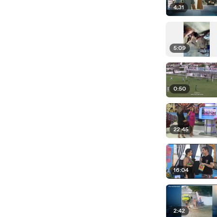
4:31
5:09
0:50
22:45
16:04
2:42