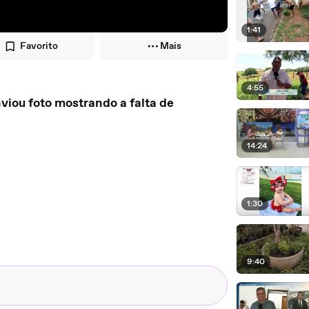
1:41
Favorito
Mais
4:55
to mostrando a falta de
14:24
1:30
9:40