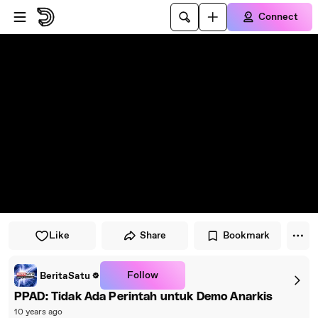
Skip to player
Skip to main content
Connect
Like
Share
Bookmark
Follow
BeritaSatu
PPAD: Tidak Ada Perintah untuk Demo Anarkis
10 years ago