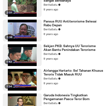
Sangat Berbahaya
BeritaSatu
8 years ago
2:01
Pansus RUU Antiterorisme Selesai
Rabu Depan
BeritaSatu
8 years ago
2:38
Sekjen PKB: Sahnya UU Terorisme
Akan Bantu Penindakan Terorisme
BeritaSatu
8 years ago
1:43
Airlangga Hartarto: Sel Tahanan Khusus
Teroris Tidak Masuk RUU
BeritaSatu
8 years ago
1:24
Garuda Indonesia Tingkatkan
Pengamanan Pasca-Teror Bom
BeritaSatu