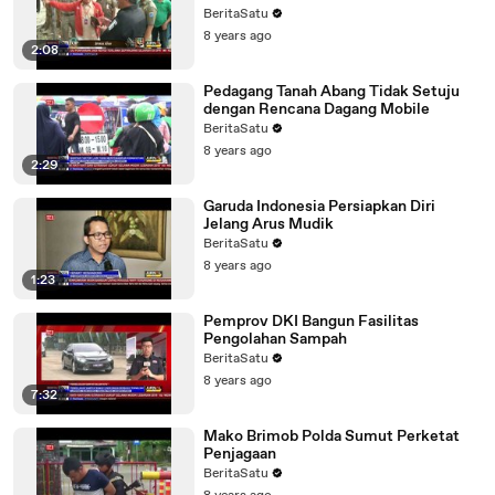
BeritaSatu
8 years ago
2:08
Pedagang Tanah Abang Tidak Setuju
dengan Rencana Dagang Mobile
BeritaSatu
8 years ago
2:29
Garuda Indonesia Persiapkan Diri
Jelang Arus Mudik
BeritaSatu
8 years ago
1:23
Pemprov DKI Bangun Fasilitas
Pengolahan Sampah
BeritaSatu
8 years ago
7:32
Mako Brimob Polda Sumut Perketat
Penjagaan
BeritaSatu