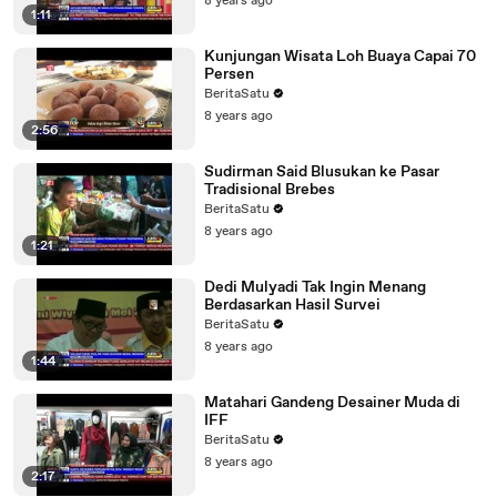
8 years ago
1:11
Kunjungan Wisata Loh Buaya Capai 70
Persen
BeritaSatu
8 years ago
2:56
Sudirman Said Blusukan ke Pasar
Tradisional Brebes
BeritaSatu
8 years ago
1:21
Dedi Mulyadi Tak Ingin Menang
Berdasarkan Hasil Survei
BeritaSatu
8 years ago
1:44
Matahari Gandeng Desainer Muda di
IFF
BeritaSatu
8 years ago
2:17