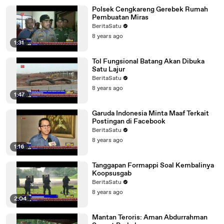
Polsek Cengkareng Gerebek Rumah
Pembuatan Miras
BeritaSatu
8 years ago
1:31
Tol Fungsional Batang Akan Dibuka
Satu Lajur
BeritaSatu
8 years ago
1:47
Garuda Indonesia Minta Maaf Terkait
Postingan di Facebook
BeritaSatu
8 years ago
1:16
Tanggapan Formappi Soal Kembalinya
Koopsusgab
BeritaSatu
8 years ago
2:04
Mantan Teroris: Aman Abdurrahman