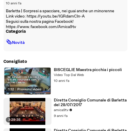
10 anni fa
Barletta | Sorpresi a spacciare, nei guai anche un minorenne
Link video: https://youtu.be/IGRdamCln-A
Seguici sulla nostra pagina Facebook!
https://www.facebook.com/Amica9tv
Categoria
🗞
Novità
Consigliato
BISCEGLIE Maestra picchia i piccoli
Video Top Dal Web
10 anni fa
1:12
|
Prossimi video
Diretta Consiglio Comunale di Barletta
del 28/07/2017
amica9tv
9 anni fa
3:29:35
Diretta Consiglio Comunale di Barletta