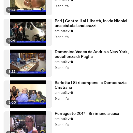
amica9tv
9 anni fa
1:33
Bari | Controlli al Libertà, in via Nicolai
una pistola lanciarazzi
amica9tv
9 anni fa
1:24
Domenico Vacca da Andria a New York,
eccellenza di Puglia
amica9tv
9 anni fa
3:22
Barletta | Si ricompone la Democrazia
Cristiana
amica9tv
9 anni fa
3:00
Ferragosto 2017 | Si rimane a casa
amica9tv
9 anni fa