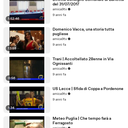
del 31/07/2017
amica9tv
9 anni fa
1:52:46
Domenico Vacca, una storia tutta
pugliese
amica9tv
9 anni fa
13:58
Trani | Accoltellato 28enne in Via
Ognissanti
amica9tv
9 anni fa
0:56
US Lecce | Sfida di Coppa a Pordenone
amica9tv
9 anni fa
1:34
Meteo Puglia | Che tempo farà a
Ferragosto