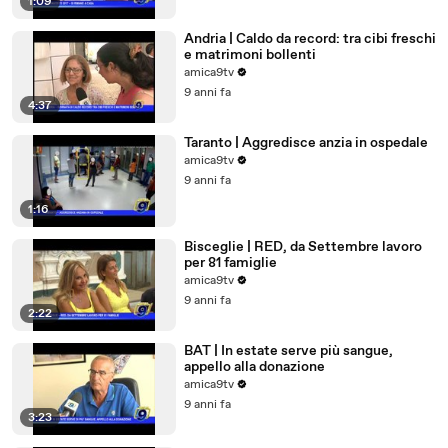
1:09
Andria | Caldo da record: tra cibi freschi
e matrimoni bollenti
amica9tv
9 anni fa
4:37
Taranto | Aggredisce anzia in ospedale
amica9tv
9 anni fa
1:16
Bisceglie | RED, da Settembre lavoro
per 81 famiglie
amica9tv
9 anni fa
2:22
BAT | In estate serve più sangue,
appello alla donazione
amica9tv
9 anni fa
3:23