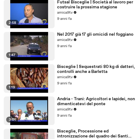
Futsal Bisceglie | Società al lavoro per
costruire la prossima stagione
amica9tv
9 anni fa
2:58
Nel 2017 già 17 gli omicidi nel foggiano
amica9tv
9 anni fa
1:47
Bisceglie | Sequestrati 80 kg di datteri,
controlli anche a Barletta
amica9tv
9 anni fa
1:19
Andria - Trani: Agricoltori e lapidei, non
dimenticatevi del ponte
amica9tv
9 anni fa
3:01
Bisceglie, Processione ed
intronizzazione del quadro dei Santi