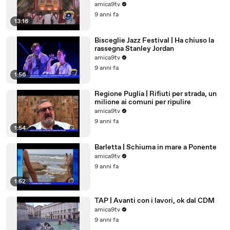
Martiri
amica9tv
9 anni fa
13:16
Bisceglie Jazz Festival | Ha chiuso la
rassegna Stanley Jordan
amica9tv
9 anni fa
1:56
Regione Puglia | Rifiuti per strada, un
milione ai comuni per ripulire
amica9tv
9 anni fa
1:54
Barletta | Schiuma in mare a Ponente
amica9tv
9 anni fa
1:52
TAP | Avanti con i lavori, ok dal CDM
amica9tv
9 anni fa