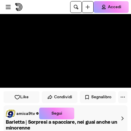
Vai al lettore
Passa al contenuto principale
Accedi
Like
Condividi
Segnalibro
Segui
amica9tv
Barletta | Sorpresi a spacciare, nei guai anche un
minorenne