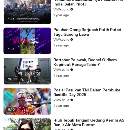
India, Salah Pilot?
VIVA.co.id
1 year ago
1:57
Puluhan Orang Berjubah Putih Putari
Tugu Gunung Lawu
VIVA.co.id
1 year ago
1:57
Bertabur Pelawak, Rachel Oldham
Kepincut Renaga Tahier?
VIVA.co.id
1 year ago
26:38
Posisi Pasukan TNI Dalam Pembuka
Bastille Day 2025
VIVA.co.id
1 year ago
5:16
Riuh Tepuk Tangan! Gedung Kemlu AS
Banjir Air Mata Buntut..