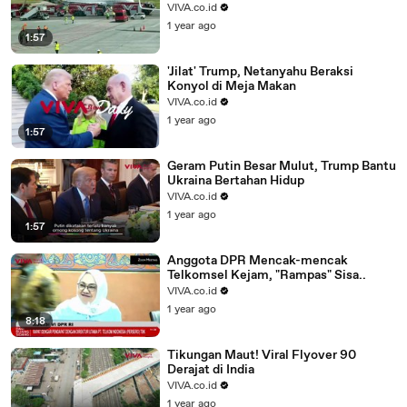
VIVA.co.id
1 year ago
1:57
'Jilat' Trump, Netanyahu Beraksi
Konyol di Meja Makan
VIVA.co.id
1 year ago
1:57
Geram Putin Besar Mulut, Trump Bantu
Ukraina Bertahan Hidup
VIVA.co.id
1 year ago
1:57
Anggota DPR Mencak-mencak
Telkomsel Kejam, "Rampas" Sisa..
VIVA.co.id
1 year ago
8:18
Tikungan Maut! Viral Flyover 90
Derajat di India
VIVA.co.id
1 year ago