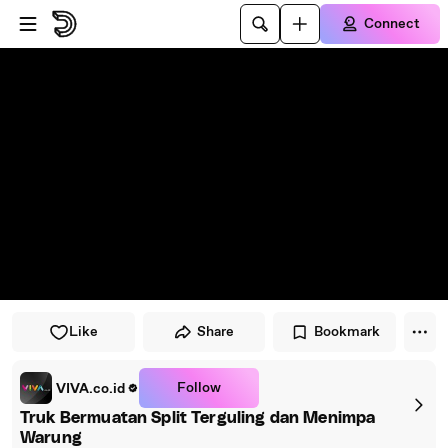
Skip to player
Skip to main content
Connect
Like
Share
Bookmark
Follow
VIVA.co.id
Truk Bermuatan Split Terguling dan Menimpa
Warung