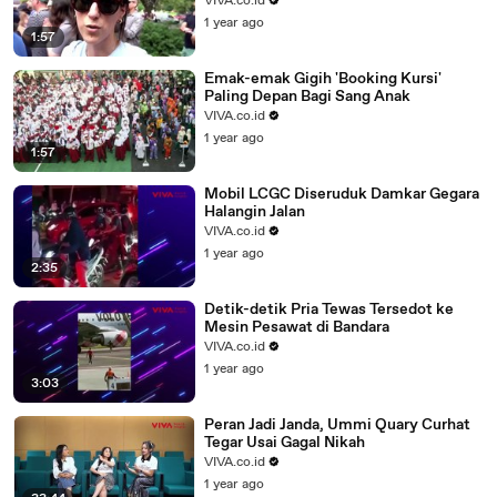
VIVA.co.id
1 year ago
1:57
Emak-emak Gigih 'Booking Kursi'
Paling Depan Bagi Sang Anak
VIVA.co.id
1 year ago
1:57
Mobil LCGC Diseruduk Damkar Gegara
Halangin Jalan
VIVA.co.id
1 year ago
2:35
Detik-detik Pria Tewas Tersedot ke
Mesin Pesawat di Bandara
VIVA.co.id
1 year ago
3:03
Peran Jadi Janda, Ummi Quary Curhat
Tegar Usai Gagal Nikah
VIVA.co.id
1 year ago