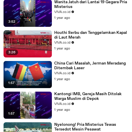
Wanita Jatuh dari Lantai 19 Gegara Pria
Misterius
VIVA.co.id
1 year ago
3:52
Houthi Serbu dan Tenggelamkan Kapal
di Laut Merah
VIVA.co.id
1 year ago
3:26
China Cari Masalah, Jerman Meradang
Ditembak Laser
VIVA.co.id
1 year ago
1:57
Kantongi IMB, Gereja Masih Ditolak
Warga Muslim di Depok
VIVA.co.id
1 year ago
1:57
Nyelonong! Pria Misterius Tewas
Tersedot Mesin Pesawat