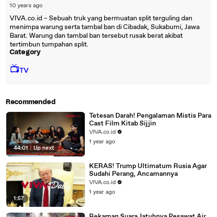
10 years ago
VIVA.co.id – Sebuah truk yang bermuatan split terguling dan
menimpa warung serta tambal ban di Cibadak, Sukabumi, Jawa
Barat. Warung dan tambal ban tersebut rusak berat akibat
tertimbun tumpahan split.
Category
📺
TV
Recommended
Tetesan Darah! Pengalaman Mistis Para
Cast Film Kitab Sijjin
VIVA.co.id
1 year ago
44:01
|
Up next
KERAS! Trump Ultimatum Rusia Agar
Sudahi Perang, Ancamannya
VIVA.co.id
1 year ago
1:57
Rekaman Suara Jatuhnya Pesawat Air