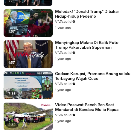
33:44
Meledak! "Donald Trump" Dibakar
Hidup-hidup Pedemo
VIVA.co.id
1 year ago
1:57
Menyingkap Makna Di Balik Foto
Trump Pakai Jubah Superman
VIVA.co.id
1 year ago
1:57
Godaan Korupsi, Pramono Anung selalu
Terbayang Wajah Cucu
VIVA.co.id
1 year ago
7:38
Video Pesawat Pecah Ban Saat
Mendarat di Bandara Mulia Papua
VIVA.co.id
1 year ago
2:52