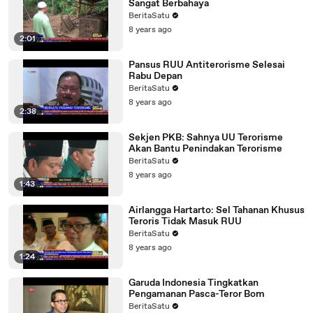
Sangat Berbahaya
BeritaSatu
8 years ago
2:01
Pansus RUU Antiterorisme Selesai
Rabu Depan
BeritaSatu
8 years ago
2:38
Sekjen PKB: Sahnya UU Terorisme
Akan Bantu Penindakan Terorisme
BeritaSatu
8 years ago
1:43
Airlangga Hartarto: Sel Tahanan Khusus
Teroris Tidak Masuk RUU
BeritaSatu
8 years ago
1:24
Garuda Indonesia Tingkatkan
Pengamanan Pasca-Teror Bom
BeritaSatu