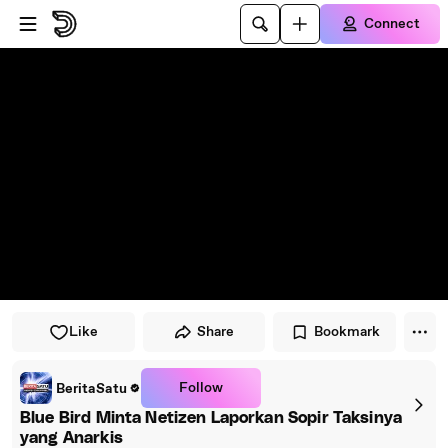
Skip to player
Skip to main content
Connect
Like
Share
Bookmark
Follow
BeritaSatu
Blue Bird Minta Netizen Laporkan Sopir Taksinya
yang Anarkis