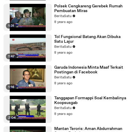
Polsek Cengkareng Gerebek Rumah
Pembuatan Miras
BeritaSatu
8 years ago
1:31
Tol Fungsional Batang Akan Dibuka
Satu Lajur
BeritaSatu
8 years ago
1:47
Garuda Indonesia Minta Maaf Terkait
Postingan di Facebook
BeritaSatu
8 years ago
1:16
Tanggapan Formappi Soal Kembalinya
Koopsusgab
BeritaSatu
8 years ago
2:04
Mantan Teroris: Aman Abdurrahman