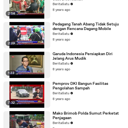
BeritaSatu
8 years ago
2:08
Pedagang Tanah Abang Tidak Setuju
dengan Rencana Dagang Mobile
BeritaSatu
8 years ago
2:29
Garuda Indonesia Persiapkan Diri
Jelang Arus Mudik
BeritaSatu
8 years ago
1:23
Pemprov DKI Bangun Fasilitas
Pengolahan Sampah
BeritaSatu
8 years ago
7:32
Mako Brimob Polda Sumut Perketat
Penjagaan
BeritaSatu