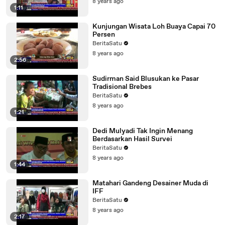
8 years ago
1:11
Kunjungan Wisata Loh Buaya Capai 70
Persen
BeritaSatu
8 years ago
2:56
Sudirman Said Blusukan ke Pasar
Tradisional Brebes
BeritaSatu
8 years ago
1:21
Dedi Mulyadi Tak Ingin Menang
Berdasarkan Hasil Survei
BeritaSatu
8 years ago
1:44
Matahari Gandeng Desainer Muda di
IFF
BeritaSatu
8 years ago
2:17