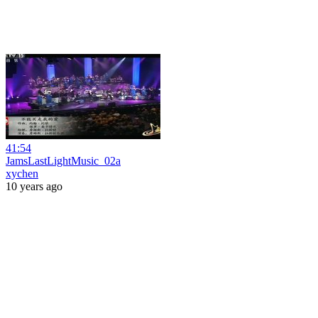
41:54
JamsLastLightMusic_02a
xychen
10 years ago