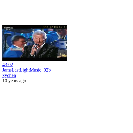
43:02
JamsLastLightMusic_02b
xychen
10 years ago