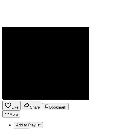
Like
Share
Bookmark
More
Add to Playlist