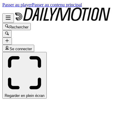
Passer au player
Passer au contenu principal
Rechercher
Se connecter
Regarder en plein écran