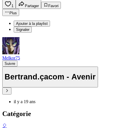
1
Partager
Favori
Plus
Ajouter à la playlist
Signaler
Melkor75
Suivre
Bertrand.çacom - Avenir
il y a 19 ans
Catégorie
🎈