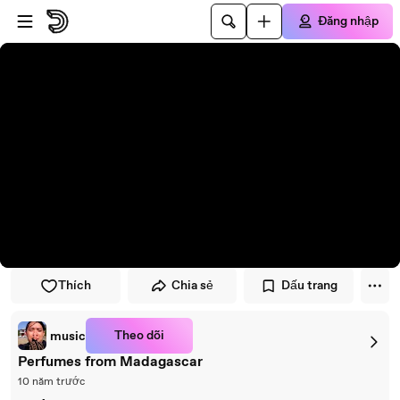
Đi đến trình phát
Đi đến nội dung chính
Đăng nhập
Thích
Chia sẻ
Dấu trang
Theo dõi
music
Perfumes from Madagascar
10 năm trước