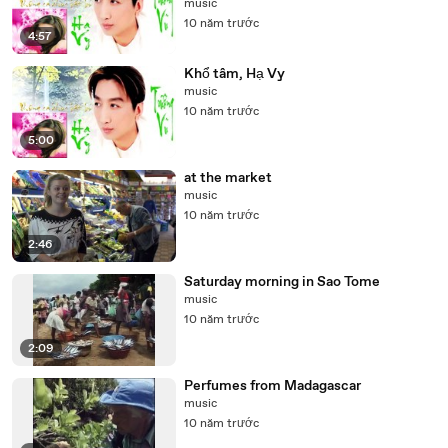
music
10 năm trước
4:57
Khổ tâm, Hạ Vy
music
10 năm trước
5:00
at the market
music
10 năm trước
2:46
Saturday morning in Sao Tome
music
10 năm trước
2:09
Perfumes from Madagascar
music
10 năm trước