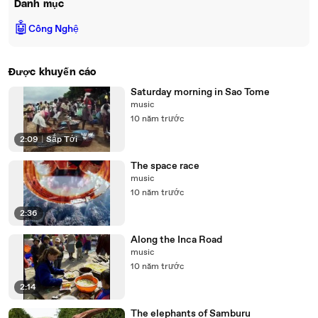
Danh mục
🤖
Công Nghệ
Được khuyến cáo
Saturday morning in Sao Tome
music
10 năm trước
2:09
|
Sắp Tới
The space race
music
10 năm trước
2:36
Along the Inca Road
music
10 năm trước
2:14
The elephants of Samburu