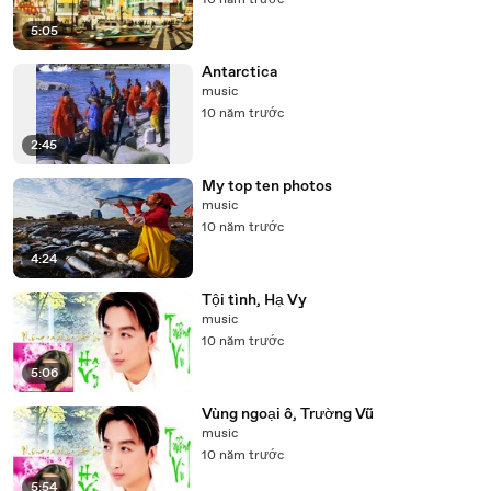
10 năm trước
5:05
Antarctica
music
10 năm trước
2:45
My top ten photos
music
10 năm trước
4:24
Tội tình, Hạ Vy
music
10 năm trước
5:06
Vùng ngoại ô, Trường Vũ
music
10 năm trước
5:54