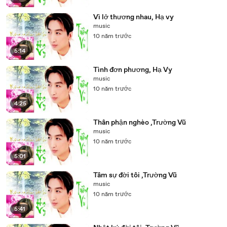
Vì lở thương nhau, Hạ vy
music
10 năm trước
5:14
Tình đơn phương, Hạ Vy
music
10 năm trước
4:25
Thân phận nghèo ,Trường Vũ
music
10 năm trước
5:01
Tâm sự đời tôi ,Trường Vũ
music
10 năm trước
5:41