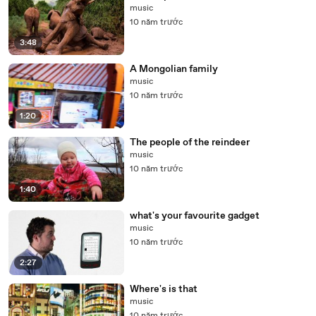
music
10 năm trước
3:48
A Mongolian family
music
10 năm trước
1:20
The people of the reindeer
music
10 năm trước
1:40
what's your favourite gadget
music
10 năm trước
2:27
Where's is that
music