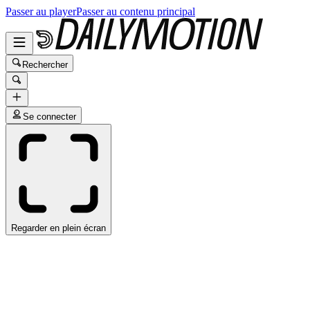
Passer au player
Passer au contenu principal
Rechercher
Se connecter
Regarder en plein écran