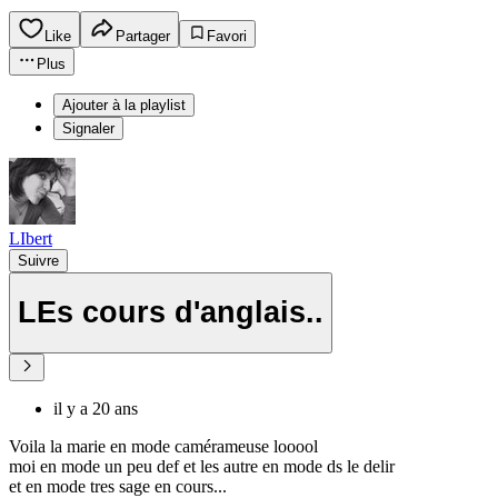
Like
Partager
Favori
Plus
Ajouter à la playlist
Signaler
LIbert
Suivre
LEs cours d'anglais..
il y a 20 ans
Voila la marie en mode camérameuse looool
moi en mode un peu def et les autre en mode ds le delir
et en mode tres sage en cours...