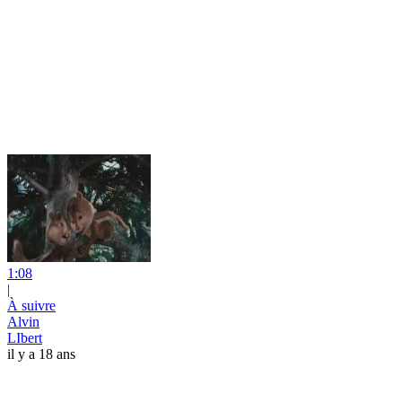
1:08
|
À suivre
Alvin
LIbert
il y a 18 ans