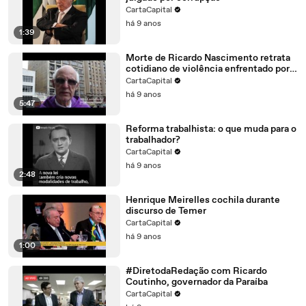
CartaCapital
há 9 anos
1:39
Morte de Ricardo Nascimento retrata
cotidiano de violência enfrentado por
catadores
CartaCapital
há 9 anos
5:47
Reforma trabalhista: o que muda para o
trabalhador?
CartaCapital
há 9 anos
2:48
Henrique Meirelles cochila durante
discurso de Temer
CartaCapital
há 9 anos
1:00
#DiretodaRedação com Ricardo
Coutinho, governador da Paraíba
CartaCapital