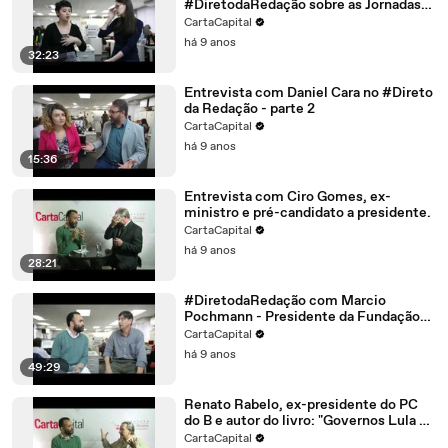
#DiretodaRedação sobre as Jornadas
de Junho
CartaCapital
há 9 anos
32:23
Entrevista com Daniel Cara no #Direto
da Redação - parte 2
CartaCapital
há 9 anos
15:36
Entrevista com Ciro Gomes, ex-
ministro e pré-candidato a presidente.
CartaCapital
há 9 anos
28:21
#DiretodaRedação com Marcio
Pochmann - Presidente da Fundação
Perseu Abramo
CartaCapital
há 9 anos
49:29
Renato Rabelo, ex-presidente do PC
do B e autor do livro: "Governos Lula e
Dilma: Um ciclo golpeado"
CartaCapital