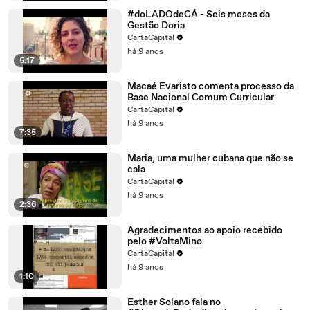
#doLADOdeCÁ - Seis meses da
Gestão Doria
CartaCapital
há 9 anos
5:17
Macaé Evaristo comenta processo da
Base Nacional Comum Curricular
CartaCapital
há 9 anos
7:35
Maria, uma mulher cubana que não se
cala
CartaCapital
há 9 anos
2:36
Agradecimentos ao apoio recebido
pelo #VoltaMino
CartaCapital
há 9 anos
1:10
Esther Solano fala no