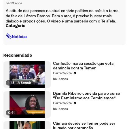
há 10 anos
A atitude das pessoas no atual cenário político do país é o tema
da fala de Lázaro Ramos. Para o ator, é preciso buscar mais
diálogo e proposições. O vídeo é uma parceria com o TelaTela.
Categoria
🗞
Notícias
Recomendado
Confusão marca sessão que vota
denúncia contra Temer
CartaCapital
há 9 anos
1:43
|
A Seguir
Djamila Ribeiro convida para o curso
“Do Feminismo aos Feminismos”
CartaCapital
há 9 anos
0:41
Câmara decide se Temer pode ser
julgado por corrupção