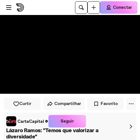
Pular para o player
Ir para o conteúdo principal
Conectar
Curtir
Compartilhar
Favorito
Seguir
CartaCapital
Lázaro Ramos: "Temos que valorizar a
diversidade"