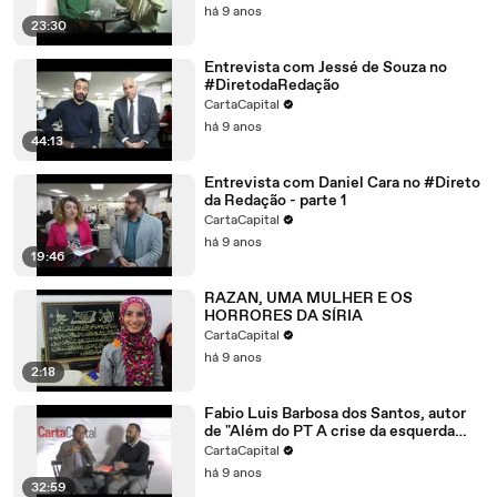
há 9 anos
23:30
Entrevista com Jessé de Souza no
#DiretodaRedação
CartaCapital
há 9 anos
44:13
Entrevista com Daniel Cara no #Direto
da Redação - parte 1
CartaCapital
há 9 anos
19:46
RAZAN, UMA MULHER E OS
HORRORES DA SÍRIA
CartaCapital
há 9 anos
2:18
Fabio Luis Barbosa dos Santos, autor
de "Além do PT A crise da esquerda
brasileira em perspectiva
CartaCapital
há 9 anos
32:59