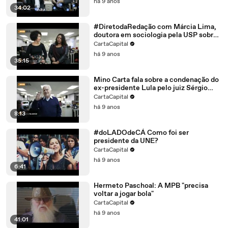
há 9 anos
34:02
#DiretodaRedação com Márcia Lima,
doutora em sociologia pela USP sobre
cotas raciais
CartaCapital
há 9 anos
35:15
Mino Carta fala sobre a condenação do
ex-presidente Lula pelo juiz Sérgio
Moro.
CartaCapital
há 9 anos
8:13
#doLADOdeCÁ Como foi ser
presidente da UNE?
CartaCapital
há 9 anos
6:41
Hermeto Paschoal: A MPB "precisa
voltar a jogar bola"
CartaCapital
há 9 anos
41:01