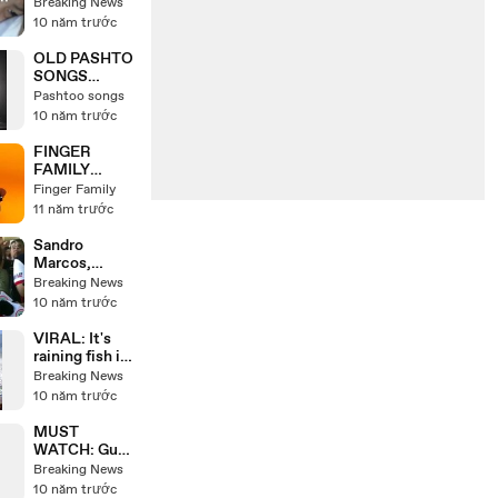
distance
Breaking News
relationship
10 năm trước
couple treat
each other!
OLD PASHTO
Unbelievable!
SONGS
GULNAR
Pashtoo songs
BEGUM FILM
10 năm trước
NADAN
FINGER
FAMILY
SONG CARS
Finger Family
NURSERY
11 năm trước
RHYME
DADDY
Sandro
FINGER
Marcos,
SONG
praised for his
Breaking News
DISNEY
intelligence
10 năm trước
LIGHTING
and compared
MCQUEEN
to Daniel
VIRAL: It's
Padilla! MUST
raining fish in
LOOK!
Zamboanga
Breaking News
Del Norte?
10 năm trước
Must watch!
MUST
WATCH: Guy
Heartlessly
Breaking News
Hit a Girl in
10 năm trước