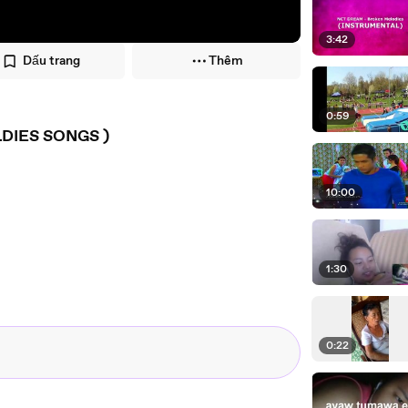
3:42
Dấu trang
Thêm
0:59
DIES SONGS )
10:00
1:30
0:22