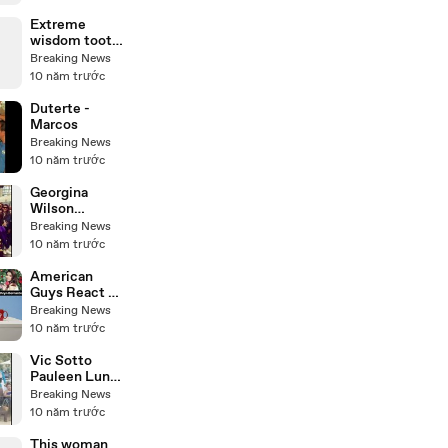
Public!
Extreme
wisdom tooth
reaction
Breaking News
10 năm trước
Duterte -
Marcos
Breaking News
10 năm trước
Georgina
Wilson
Getting
Breaking News
Married
10 năm trước
American
Guys React to
Pinay
Breaking News
Celebrities
10 năm trước
Vic Sotto
Pauleen Luna
Cebu Island
Breaking News
Getaway for
10 năm trước
Bossing's
Birthday April
This woman