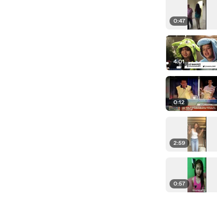
0:47
4:01
0:12
2:59
0:57