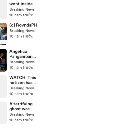
28, 2016
went inside
the men's
Breaking News
comfort room
10 năm trước
for fun! See
what
(c) RovndsPH
happened!
Breaking News
10 năm trước
Angelica
Panganiban
allegedly
Breaking News
claims that
10 năm trước
the third
Presidential
WATCH: This
debate 2016 is
netizen has
biased to Mar
something to
Breaking News
Roxas? Must
say to Kris
10 năm trước
see!
Aquino for
using the
A terrifying
presidential
ghost was
chopper!
caught in this
Breaking News
girl's video!
10 năm trước
Check this
out!