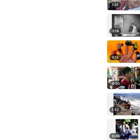
1:51
3:14
2:15
2:30
1:33
0:45