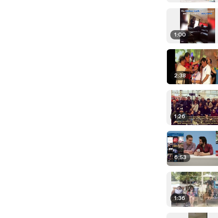
1:00
2:38
1:26
6:53
1:36