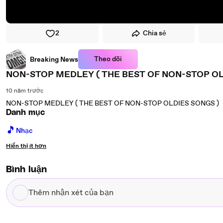
2
Chia sẻ
Theo dõi
Breaking News
NON-STOP MEDLEY ( THE BEST OF NON-STOP OL
10 năm trước
NON-STOP MEDLEY ( THE BEST OF NON-STOP OLDIES SONGS )
Danh mục
🎵
Nhạc
Hiển thị ít hơn
Bình luận
Thêm
nhận
xét
của