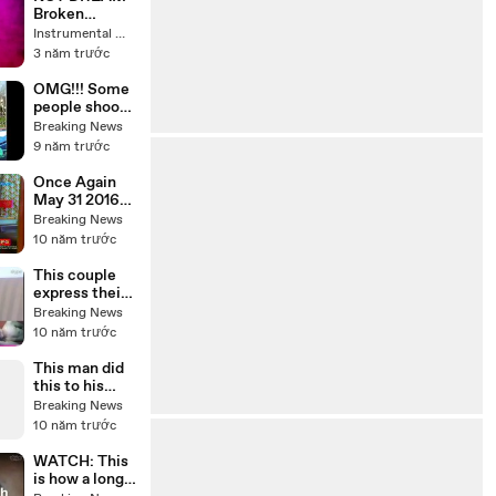
CWEEN
Broken
COVER )
Melodies
Instrumental World
(INSTRUMEN
3 năm trước
TAL)
OMG!!! Some
people shoot
for the stars I
Breaking News
shoot for the
9 năm trước
floor
Once Again
May 31 2016
Part 1
Breaking News
10 năm trước
This couple
express their
love through a
Breaking News
video!
10 năm trước
Unexpected!
This man did
this to his
mother who is
Breaking News
sleeping!
10 năm trước
Unbelievable!
WATCH: This
is how a long