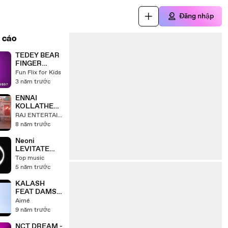
Đăng nhập
 cáo
TEDEY BEAR
FINGER
FAMILY
Fun Flix for Kids
SONGS
3 năm trước
RHYMES
ENNAI
KOLLATHEY
ORGINAL
RAJ ENTERTAINMENT
VERSION
8 năm trước
Neoni
LEVITATE
NCS Release
Top music
top NCS
5 năm trước
TERBARU!!!
TRENDING!!
KALASH
FEAT DAMSO
- MWAKA
Aimé
MOON (
9 năm trước
VERSION
FILLE ) (
NCT DREAM -