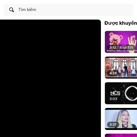
Tìm kiếm
Được khuyến
3:12
|
Sắp Tới
4:28
3:03
3:37