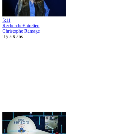
5:11
RechercheEntretien
Christophe Ramage
il y a 9 ans