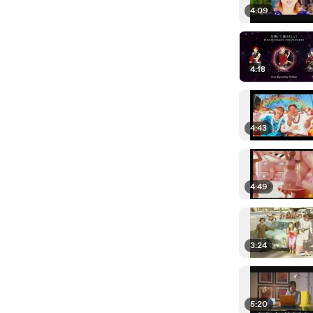
4:09
4:18
4:43
4:49
3:24
5:20