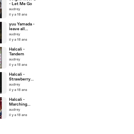
- Let Me Go
audrey
il y a 18 ans
yuu Yamada -
leave all
behind
audrey
il y a 18 ans
Halcali -
Tandem
audrey
il y a 18 ans
Halcali -
Strawberry
Chips
audrey
il y a 18 ans
Halcali -
Marching
March
audrey
il y a 18 ans