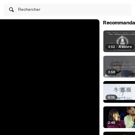
Rechercher
Recommanda
3:52
|
À suivre
3:56
0:15
2:48