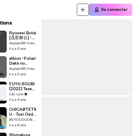
Se connecter
tions
Ryuusei Butai
[流星舞台] -
Tendouin
Asyiqin98 Creator
Tsubaki
il y a 5 ans
(lyrics)
albion ~Futari
Dake no
Shiro~
Asyiqin98 Creator
[albion~ふたり
il y a 5 ans
だけの白~] -
Shimotsuki
FUYU SOUBI
Shun (lyrics)
(2022) Teaser
VO - JAPAN
Cat-Line
il y a 4 ans
CHICA#TETS
U - Toei Oedo
Sen no
BEYOOOOONDS
Roppongi Eki
il y a 6 ans
de
Dakishimete
Shimakura