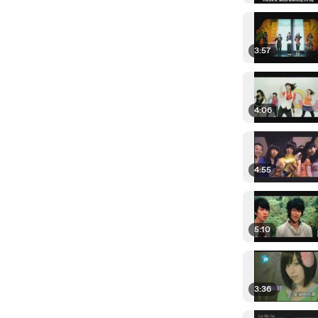
3:57
4:06
4:55
5:10
3:36