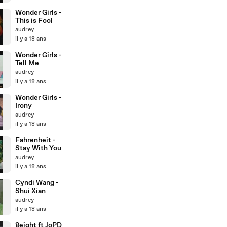
Wonder Girls -
This is Fool
audrey
il y a 18 ans
Wonder Girls -
Tell Me
audrey
il y a 18 ans
Wonder Girls -
Irony
audrey
il y a 18 ans
Fahrenheit -
Stay With You
audrey
il y a 18 ans
Cyndi Wang -
Shui Xian
audrey
il y a 18 ans
8eight ft JoPD