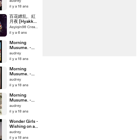
HEY! Mirai
audrey
il y a 18 ans
百花繚乱、紅
月夜 [Hyakka
Ryouran,
Asyiqin98 Creator
Akatsukiyo] -
il y a 6 ans
AKATSUKI
(lyrics)
Morning
Musume. -
Hawaiian de
audrey
Kiku Single
il y a 18 ans
Collection
Morning
Musume. -
DANCE suru
audrey
no da!
il y a 18 ans
Morning
Musume. -
Aisha Loan De
audrey
il y a 18 ans
Wonder Girls -
Wishing on a
Star
audrey
il y a 18 ans