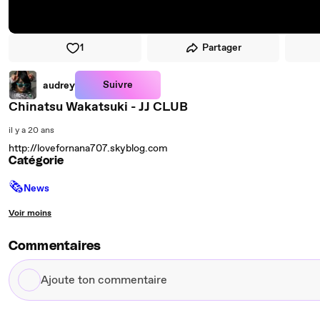
1
Partager
Suivre
audrey
Chinatsu Wakatsuki - JJ CLUB
il y a 20 ans
http://lovefornana707.skyblog.com
Catégorie
🗞
News
Voir moins
Commentaires
Ajoute
ton
commentaire