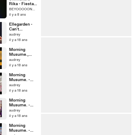
Rika - Fiesta!
Fiesta!
BEYOOOOONDS
il y a 8 ans
Ellegarden -
Can't
Remember
audrey
How We Used
il y a 18 ans
To Be
Morning
Musume.,
Hello! Project
audrey
Kids -
il y a 18 ans
Ganbacchae!
Morning
Musume. -
White
audrey
Christmas
il y a 18 ans
Morning
Musume. -
Koi wa Hassou
audrey
Do The
il y a 18 ans
Hustle!
Morning
Musume. -