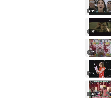
3:44
4:37
4:17
6:12
5:48