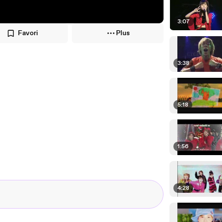
3:07
Favori
Plus
3:38
5:18
1:56
4:28