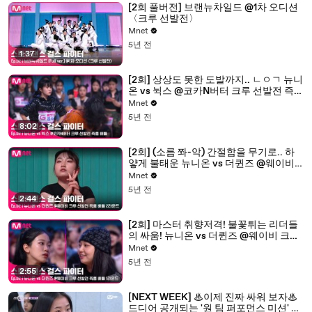
[2회 풀버전] 브랜뉴차일드 @1차 오디션
〈크루 선발전〉
Mnet
5년 전
1:37
[2회] 상상도 못한 도발까지.. ㄴㅇㄱ 뉴니
온 vs 뉙스 @코카N버터 크루 선발전 즉흥
배틀
Mnet
5년 전
8:02
[2회] (소름 쫘-악) 간절함을 무기로.. 하
얗게 불태운 뉴니온 vs 더퀸즈 @웨이비
크루 선발전 즉흥 배틀 2라운드
Mnet
5년 전
2:44
[2회] 마스터 취향저격! 불꽃튀는 리더들
의 싸움! 뉴니온 vs 더퀸즈 @웨이비 크루
선발전 즉흥 배틀 1라운드
Mnet
5년 전
2:55
[NEXT WEEK] ♨이제 진짜 싸워 보자♨
드디어 공개되는 '원 팀 퍼포먼스 미션' 크