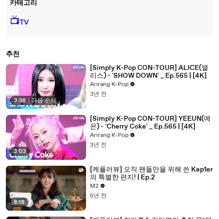
카테고리
📺
TV
추천
[Simply K-Pop CON-TOUR] ALICE(앨
리스) - 'SHOW DOWN' _ Ep.565 | [4K]
Arirang K-Pop
3년 전
3:36
|
다음 순서
[Simply K-Pop CON-TOUR] YEEUN(예
은) - 'Cherry Coke' _ Ep.565 | [4K]
Arirang K-Pop
3년 전
3:03
[케플러뷰] 오직 팬들만을 위해 쓴 Kep1er
의 특별한 편지! | Ep.2
M2
5년 전
8:18