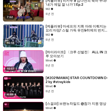
[케플러뷰] 히카루 & 김다연의 축하 무대!
'내가 제일 잘 나가' | Ep.2
M2
5년 전
7:52
[케플러뷰] 마셰프의 지휘 아래 이뤄지는
요리 타임! 스릴 가득 유진&히에의 번지
도전의 결과는? | Ep.2
M2
5년 전
10:55
[하이라이트] 〈크루 선발전〉 ALL IN 크
루 모아보기
Mnet
5년 전
10:57
[#2021MAMA] STAR COUNTDOWN D-
2 by #straykids
Mnet
5년 전
4:59
[스걸파] 브랜뉴차일드 @참가 지원 영상
Mnet