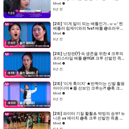
루들의 가면 속 정체!
Mnet
5년 전
1:23
[2회] ′이게 말이 되는 배틀인가..ㅠㅠ′ 찐
배틀러 립제이와의 1vs1 배틀 @프라우드
먼 크루 선발전 즉흥 배틀
Mnet
5년 전
7:07
[2회] 난장판(?) 속 생존을 위한 4 크루의
프리스타일 배틀 @YGX 크루 선발전 즉흥
배틀
Mnet
5년 전
4:18
[2회] ′이게 훅이지′ ★반짝이는 신발 활용
아이디어★를 선보인 크루는?! @훅 크루
선발전 즉흥 배틀
Mnet
5년 전
4:00
[2회] 파이터 기질 활활♨ 박빙의 승부! 뉴
니온 vs 에이치 @훅 크루 선발전 즉흥 배
틀
Mnet