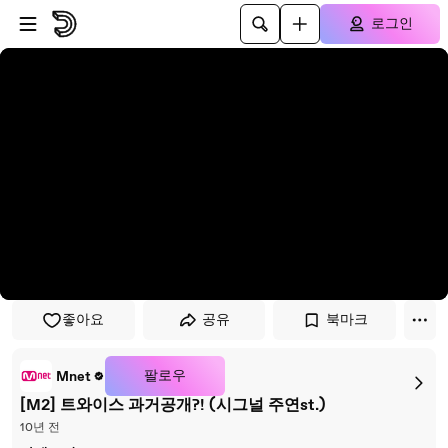
플레이어로 건너뛰기
본문으로 건너뛰기
로그인
좋아요
공유
북마크
팔로우
Mnet
[M2] 트와이스 과거공개?! (시그널 주연st.)
10년 전