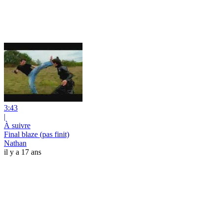
3:43
|
À suivre
Final blaze (pas finit)
Nathan
il y a 17 ans