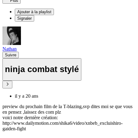
Plus
Ajouter à la playlist
Signaler
Nathan
Suivre
ninja combat stylé
il y a 20 ans
preview du prochain film de la T-blazing,svp dites moi se que vous
en pensez ,laissez des com plz
voici notre dernière création:
http://www.dailymotion.com/shika6/video/xnbeb_excluishiro-
gaiden-fight