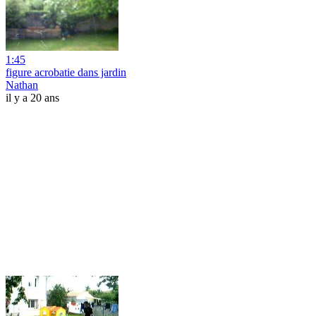
1:45
figure acrobatie dans jardin
Nathan
il y a 20 ans